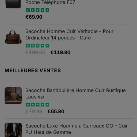
€69.90
Poche Téléphone F07
du
à
produit
€79.90
€
69.90
Note
4.67
sur 5
Sacoche Homme Cuir Véritable - Pour
Ordinateur 14 pouces - Café
Le
Le
€
199.90
€
119.90
Note
5.00
sur 5
prix
prix
initial
actuel
MEILLEURES VENTES
était :
est :
€199.90.
€119.90.
Sacoche Bandoulière Homme Cuir Rustique
Laoshizi
Le
Le
€
79.99
€
65.90
Note
4.88
sur 5
prix
prix
initial
actuel
Sacoche Luxe Homme à Carreaux OO - Cuir
était :
est :
PU Haut de Gamme
€79.99.
€65.90.