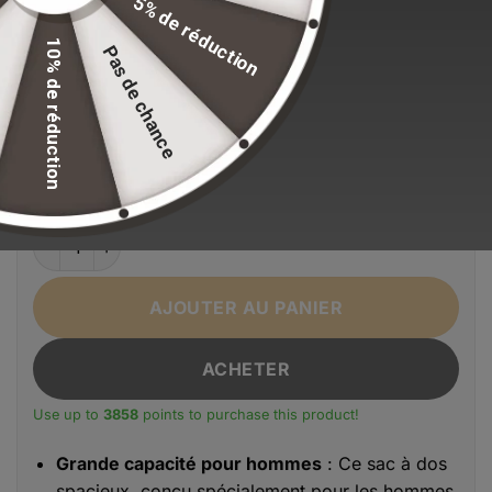
5% de réduction
Stock volontairement limité pour maintenir nos
standards de qualité.
10% de réduction
Pas de chance
EFFACER LA SÉLECTION
Alternative:
Couleur
Noir
quantité de Sac à dos grande capacité pour homme
AJOUTER AU PANIER
ACHETER
Use up to
3858
points to purchase this product!
Grande capacité pour hommes
: Ce sac à dos
spacieux, conçu spécialement pour les hommes,