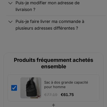
Puis-je modifier mon adresse de
livraison ?
Puis-je faire livrer ma commande à
plusieurs adresses différentes ?
Produits fréquemment achetés
ensemble
Sac à dos grande capacité
pour homme
Le
Le
€
77.19
€
61.75
prix
prix
+
initial
actuel