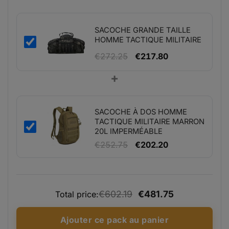
était :
est :
€77.19.
€61.75.
SACOCHE GRANDE TAILLE
HOMME TACTIQUE MILITAIRE
Le
Le
€
272.25
€
217.80
prix
prix
+
initial
actuel
était :
est :
€272.25.
€217.80.
SACOCHE À DOS HOMME
TACTIQUE MILITAIRE MARRON
20L IMPERMÉABLE
Le
Le
€
252.75
€
202.20
prix
prix
initial
actuel
était :
est :
€602.19
€481.75
Total price:
€252.75.
€202.20.
Ajouter ce pack au panier