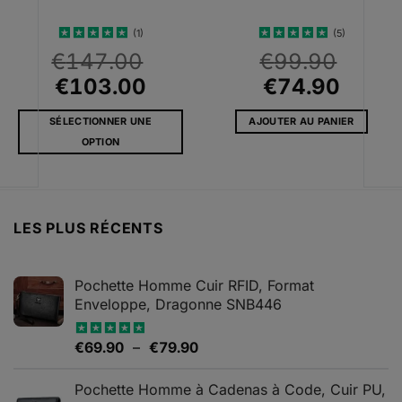
(1)
(5)
Note
5
sur
Note
4.6
€
147.00
€
99.90
5
sur 5
Le
Le
Le
Le
€
103.00
€
74.90
prix
prix
prix
prix
SÉLECTIONNER UNE
AJOUTER AU PANIER
l
initial
actuel
initial
actue
OPTION
était :
est :
était :
est :
Ce
0.
€147.00.
€103.00.
€99.90.
€74.9
produit
a
plusieurs
LES PLUS RÉCENTS
variations.
Les
options
Pochette Homme Cuir RFID, Format
peuvent
Enveloppe, Dragonne SNB446
être
choisies
Plage
€
69.90
–
€
79.90
Note
5.00
sur
sur 5
de
la
prix :
Pochette Homme à Cadenas à Code, Cuir PU,
page