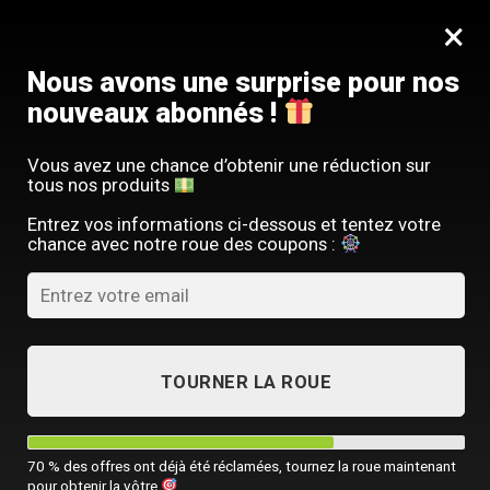
Passer
SERVICE CLIENT FRANÇAIS
×
au
Offre limitée : -10 % sur votre commande
contenu
avec le code
SACM10
Nous avons une surprise pour nos
nouveaux abonnés !
Vous avez une chance d’obtenir une réduction sur
tous nos produits
ACCUEIL
/
SAC À DOS LUXE
/
GRAND SAC À DOS HOMME
Entrez vos informations ci-dessous et tentez votre
chance avec notre roue des coupons :
TOURNER LA ROUE
70 % des offres ont déjà été réclamées, tournez la roue maintenant
pour obtenir la vôtre