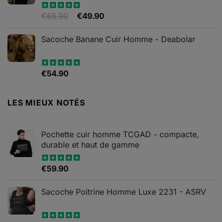
Le
Le
€
65.90
€
49.90
Note
4.82
sur 5
prix
prix
initial
actuel
Sacoche Banane Cuir Homme - Deabolar
était :
est :
€65.90.
€49.90.
€
54.90
Note
4.79
sur 5
LES MIEUX NOTÉS
Pochette cuir homme TCGAD - compacte,
durable et haut de gamme
€
59.90
Note
5.00
sur 5
Sacoche Poitrine Homme Luxe 2231 - ASRV