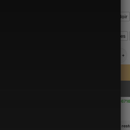
Alternative:
Couleur
Gris
Noir
Taille
15 pouces
quantité de S
Use up to
16716
Il vous res