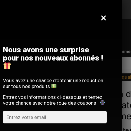
Offre limitée : -10 % sur votre commande
avec le code
SACM10
×
Nous avons une surprise
Qui sommes-nous ?
FAQ
Contact
Programme d
pour nos nouveaux abonnés !
TIVOL
La qua
Vous avez une chance d’obtenir une réduction
sur tous nos produits
Sac à d
Entrez vos informations ci-dessous et tentez
ordinat
votre chance avec notre roue des coupons :
homme
La sacoche 