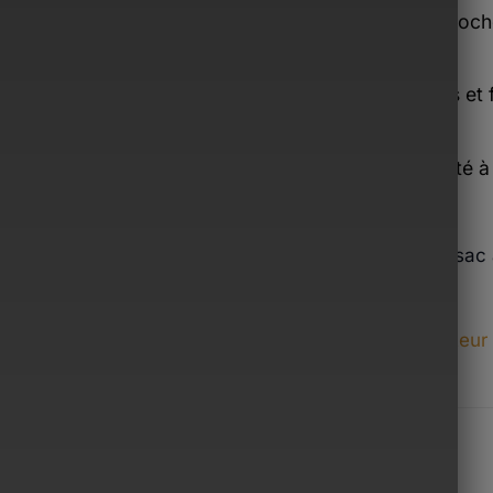
s pratiques :
poche intérieure à fermeture éclair, poch
 informatique.
rité :
sangle souple, courbe physiologique au dos et 
:
disponible en gris ou noir, avec un motif uni adapté 
 de 20 à 35 litres et une doublure en polyester, ce sac 
s déplacements.
dans les rayons
sac à dos antivol
,
sac à dos ordinateur