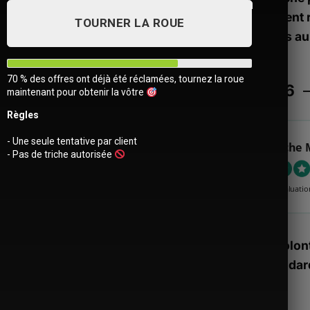
qui veulent 
TOURNER LA ROUE
efficaces au
70 % des offres ont déjà été réclamées, tournez la roue
€
167.16
maintenant pour obtenir la vôtre
Règles
- Une seule tentative par client
Sacoche 
- Pas de triche autorisée
4.89 évaluatio
Stock volont
nos standard
Ajouter
à la liste
d’envies