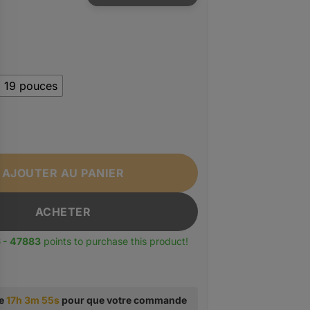
19 pouces
ac à dos antivol pour ordinateur portable pour homme TI
AJOUTER AU PANIER
ACHETER
 - 47883
points to purchase this product!
te
17h 3m 54s
pour que votre commande