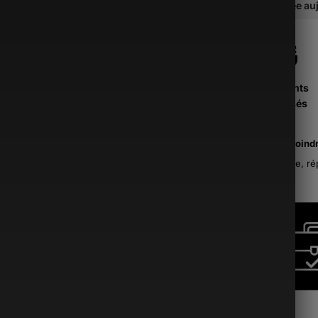
soit traitée a
Paiements
Sécurisés
La moind
France, ré