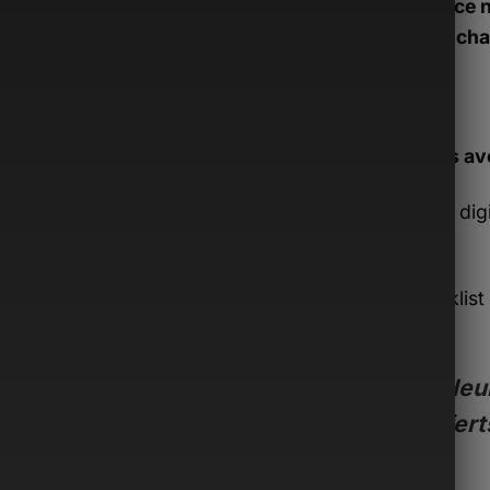
Si ce 
tu peux cha
Inclus av
Guide dig
€)
Checklist 
€)
Valeur
offert