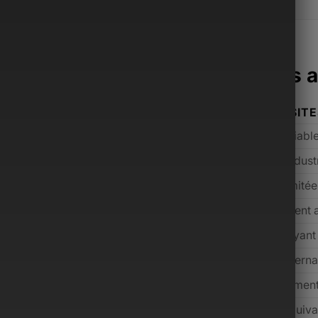
acoche Monsieur surpasse les a
ONSIEUR
AUTRES SIT
mium sélectionnés
Qualité variabl
ium avant expédition
Contrôle indust
cant incluse
Souvent limité
s inclus selon l’offre
Généralement 
 jours (conditions applicables)
Rare ou payant
 dédié, réponse rapide
Support interna
m, de l’entrée de gamme au luxe
Majoritairemen
 prix payé grâce aux services inclus
Souvent équiva