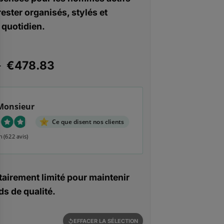
rester organisés, stylés et
 quotidien.
Plage
–
€
478.83
de
prix :
€167.16
Monsieur
à
€478.83
Ce que disent nos clients
n
(622 avis)
airement limité pour maintenir
s de qualité.
EFFACER LA SÉLECTION