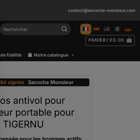
contact@sacoche-monsieur.com
Recherche
pour :
PANIER /
€
0.00
e fidélité
Notre catalogue
lité signée
Sacoche Monsieur
os antivol pour
eur portable pour
 TIGERNU
pensée pour les hommes actifs