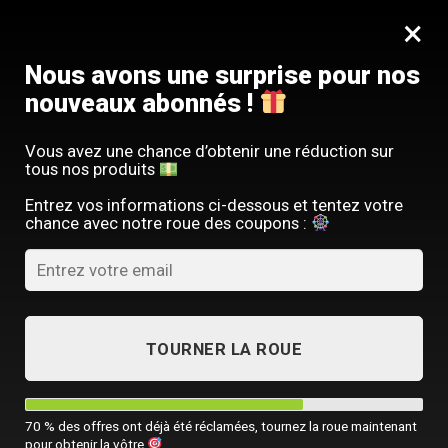
Passer
SERVICE CLIENT FRANÇAIS
×
au
Offre limitée : -10 % sur votre commande
contenu
avec le code
SACM10
Nous avons une surprise pour nos
nouveaux abonnés !
Vous avez une chance d’obtenir une réduction sur
tous nos produits
WISHLIST
Entrez vos informations ci-dessous et tentez votre
Se connecter
chance avec notre roue des coupons :
Ma liste de souhait
Aucun produit ajouté à la liste de souhaits
TOURNER LA ROUE
LES PLUS RÉCENTS
70 % des offres ont déjà été réclamées, tournez la roue maintenant
pour obtenir la vôtre