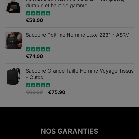
durable et haut de gamme
€
59.90
Note
5.00
sur 5
Sacoche Poitrine Homme Luxe 2231 - ASRV
€
74.90
Note
5.00
sur 5
Sacoche Grande Taille Homme Voyage Tissus
- Cutes
Le
Le
€
99.99
€
75.90
Note
5.00
sur 5
prix
prix
initial
actuel
était :
est :
€99.99.
€75.90.
NOS GARANTIES