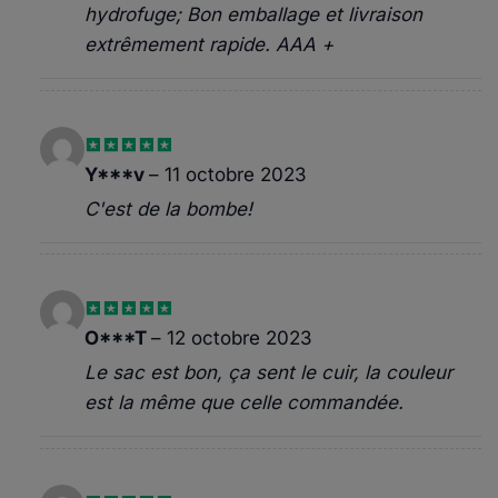
hydrofuge; Bon emballage et livraison
extrêmement rapide. AAA +
Note
5
sur
Y***v
–
11 octobre 2023
5
C'est de la bombe!
Note
5
sur
O***T
–
12 octobre 2023
5
Le sac est bon, ça sent le cuir, la couleur
est la même que celle commandée.