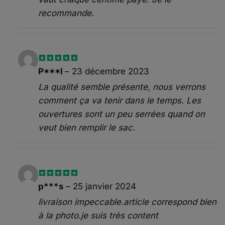
recommande.
Note
4
P***I
–
23 décembre 2023
sur 5
La qualité semble présente, nous verrons
comment ça va tenir dans le temps. Les
ouvertures sont un peu serrées quand on
veut bien remplir le sac.
Note
5
sur
p***s
–
25 janvier 2024
5
livraison impeccable.article correspond bien
à la photo.je suis très content