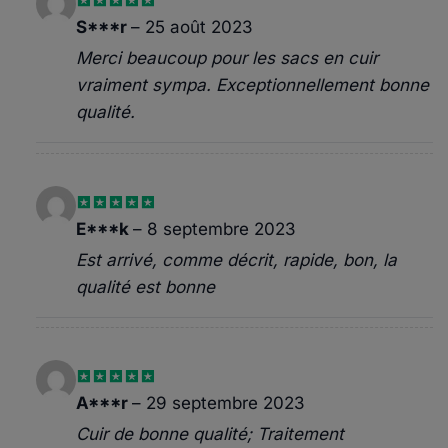
Note
5
sur
S***r
–
25 août 2023
5
Merci beaucoup pour les sacs en cuir
vraiment sympa. Exceptionnellement bonne
qualité.
Note
5
sur
E***k
–
8 septembre 2023
5
Est arrivé, comme décrit, rapide, bon, la
qualité est bonne
Note
5
sur
A***r
–
29 septembre 2023
5
Cuir de bonne qualité; Traitement