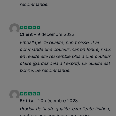
recommande.
Note
5
sur
Client
–
9 décembre 2023
5
Emballage de qualité, non froissé. J'ai
commandé une couleur marron foncé, mais
en réalité elle ressemble plus à une couleur
claire (gardez cela à l'esprit). La qualité est
bonne. Je recommande.
Note
5
sur
E***a
–
20 décembre 2023
5
Produit de haute qualité, excellente finition,
vaut chaque centime payé. Je le