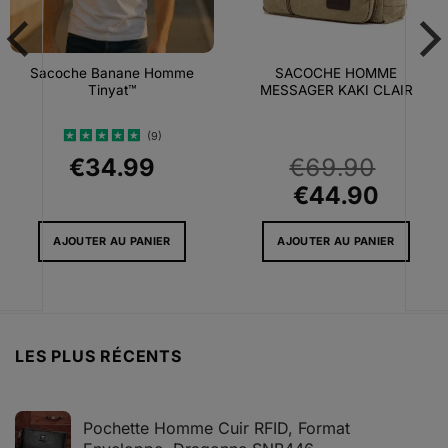
Sacoche Banane Homme
SACOCHE HOMME
Tinyat™
MESSAGER KAKI CLAIR
(9)
Note
5
sur
€
34.99
€
69.90
5
Le
Le
€
44.90
prix
prix
AJOUTER AU PANIER
AJOUTER AU PANIER
l
initial
actue
était :
est :
0.
€69.90.
€44.9
LES PLUS RÉCENTS
Pochette Homme Cuir RFID, Format