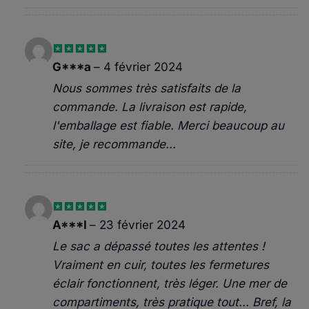
Note
5
sur
G***a
–
4 février 2024
5
Nous sommes très satisfaits de la
commande. La livraison est rapide,
l'emballage est fiable. Merci beaucoup au
site, je recommande...
Note
5
sur
A***I
–
23 février 2024
5
Le sac a dépassé toutes les attentes !
Vraiment en cuir, toutes les fermetures
éclair fonctionnent, très léger. Une mer de
compartiments, très pratique tout... Bref, la