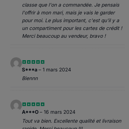
classe que l'on a commandée. Je pensais
l'offrir à mon mari, mais je vais le garder
pour moi. Le plus important, c'est qu'il y a
un compartiment pour les cartes de crédit !
Merci beaucoup au vendeur, bravo !
Note
5
sur
S***a
–
1 mars 2024
5
Biennn
Note
5
sur
A***O
–
16 mars 2024
5
Tout va bien. Excellente qualité et livraison
rapide. Merci beaucoup !!!