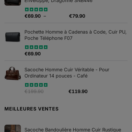
Enveloppe, Dragonne SNB446
Plage
€
69.90
–
€
79.90
Note
5.00
sur 5
de
prix :
Pochette Homme à Cadenas à Code, Cuir PU,
€69.90
Poche Téléphone F07
à
€79.90
€
69.90
Note
4.67
sur 5
Sacoche Homme Cuir Véritable - Pour
Ordinateur 14 pouces - Café
Le
Le
€
199.90
€
119.90
Note
5.00
sur 5
prix
prix
initial
actuel
MEILLEURES VENTES
était :
est :
€199.90.
€119.90.
Sacoche Bandoulière Homme Cuir Rustique