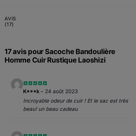
AVIS
(17)
17 avis pour
Sacoche Bandoulière
Homme Cuir Rustique Laoshizi
Note
5
sur
K***k
–
24 août 2023
5
Incroyable odeur de cuir ! Et le sac est très
beau! un beau cadeau