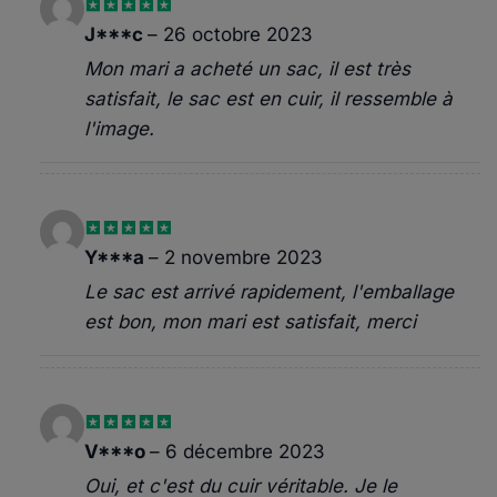
Note
5
sur
J***c
–
26 octobre 2023
5
Mon mari a acheté un sac, il est très
satisfait, le sac est en cuir, il ressemble à
l'image.
Note
5
sur
Y***a
–
2 novembre 2023
5
Le sac est arrivé rapidement, l'emballage
est bon, mon mari est satisfait, merci
Note
4
V***o
–
6 décembre 2023
sur 5
Oui, et c'est du cuir véritable. Je le