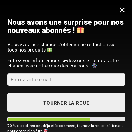
Passer
SERVICE CLIENT FRANÇAIS
×
au
Offre limitée : -10 % sur votre commande
contenu
avec le code
SACM10
Nous avons une surprise pour nos
nouveaux abonnés !
Vous avez une chance d’obtenir une réduction sur
tous nos produits
ACCUEIL
/
SACOCHE HOMME BANDOULIÈRE
/
SACOCHE BANDOULIÈRE
Entrez vos informations ci-dessous et tentez votre
chance avec notre roue des coupons :
TOURNER LA ROUE
70 % des offres ont déjà été réclamées, tournez la roue maintenant
pour obtenir la vôtre