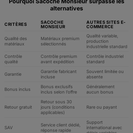
Pourquoi Sacoche Monsieur surpasse les
alternatives
SACOCHE
AUTRES SITES E-
CRITÈRES
MONSIEUR
COMMERCE
Qualité variable,
Qualité des
Matériaux premium
production
matériaux
sélectionnés
industrielle standard
Contrôle
Contrôle premium
Contrôle industriel
qualité
avant expédition
standard
Garantie fabricant
Souvent limitée ou
Garantie
incluse
absente
Bonus exclusifs
Généralement
Bonus inclus
inclus selon l’offre
aucun bonus
Retour sous 30
Retour gratuit
jours (conditions
Rare ou payant
applicables)
Support
Service client dédié,
SAV
international avec
réponse rapide
délais variables