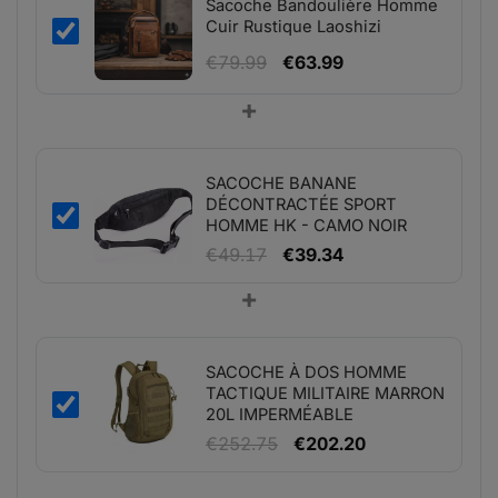
Sacoche Bandoulière Homme
Cuir Rustique Laoshizi
Le
Le
€
79.99
€
63.99
prix
prix
+
initial
actuel
était :
est :
€79.99.
€63.99.
SACOCHE BANANE
DÉCONTRACTÉE SPORT
HOMME HK - CAMO NOIR
Le
Le
€
49.17
€
39.34
prix
prix
+
initial
actuel
était :
est :
€49.17.
€39.34.
SACOCHE À DOS HOMME
TACTIQUE MILITAIRE MARRON
20L IMPERMÉABLE
Le
Le
€
252.75
€
202.20
prix
prix
initial
actuel