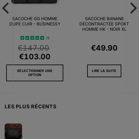
SACOCHE GG HOMME
SACOCHE BANANE
DUPE CUIR - BUSINESSY
DÉCONTRACTÉE SPORT
HOMME HK - NOIR XL
(1)
Note
5
sur
€
147.00
€
49.90
5
Le
Le
€
103.00
prix
prix
SÉLECTIONNER UNE
LIRE LA SUITE
initial
actuel
OPTION
était :
est :
Ce
€147.00.
€103.00.
produit
a
plusieurs
LES PLUS RÉCENTS
variations.
Les
options
peuvent
être