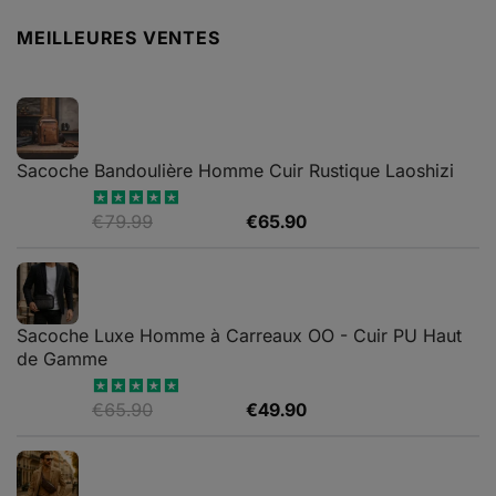
initial
actuel
MEILLEURES VENTES
était :
est :
€199.90.
€119.90.
Sacoche Bandoulière Homme Cuir Rustique Laoshizi
Le
Le
€
79.99
€
65.90
Note
4.88
sur 5
prix
prix
initial
actuel
était :
est :
€79.99.
€65.90.
Sacoche Luxe Homme à Carreaux OO - Cuir PU Haut
de Gamme
Le
Le
€
65.90
€
49.90
Note
4.82
sur 5
prix
prix
initial
actuel
était :
est :