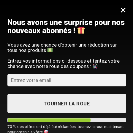
Passer
SERVICE CLIENT FRANÇAIS
×
au
Offre limitée : -10 % sur votre commande
contenu
avec le code
SACM10
Nous avons une surprise pour nos
nouveaux abonnés !
Vous avez une chance d’obtenir une réduction sur
tous nos produits
ACCUEIL
/
TOUTES NOS SACOCHES HOMME
Entrez vos informations ci-dessous et tentez votre
chance avec notre roue des coupons :
TOURNER LA ROUE
70 % des offres ont déjà été réclamées, tournez la roue maintenant
pour obtenir la vôtre