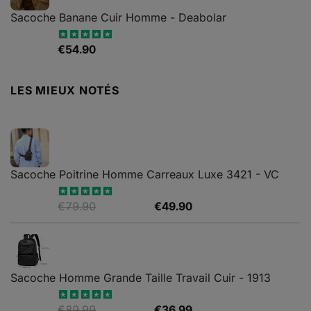
€65.90.
€49.90.
Sacoche Banane Cuir Homme - Deabolar
€
54.90
Note
4.79
sur 5
LES MIEUX NOTÉS
Sacoche Poitrine Homme Carreaux Luxe 3421 - VC
Le
Le
€
79.90
€
49.90
Note
5.00
sur 5
prix
prix
initial
actuel
était :
est :
€79.90.
€49.90.
Sacoche Homme Grande Taille Travail Cuir - 1913
Le
Le
€
89.99
€
36.99
Note
5.00