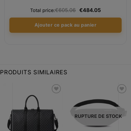
était :
est :
€605.06
€484.05
€69.99.
€55.99.
Total price:
Ajouter ce pack au panier
PRODUITS SIMILAIRES
Ajouter
Ajouter
à la liste
à la liste
d’envies
d’envies
RUPTURE DE STOCK