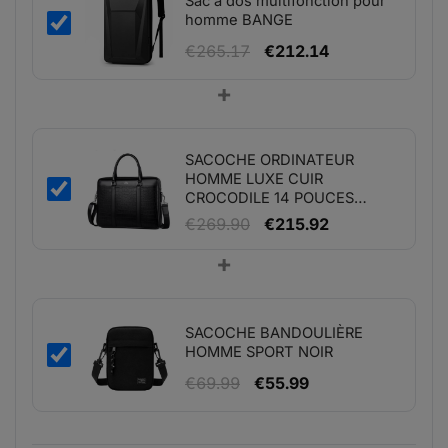
Sac à dos multifonction pour
homme BANGE
Le
Le
€
265.17
€
212.14
prix
prix
+
initial
actuel
était :
est :
€265.17.
€212.14.
SACOCHE ORDINATEUR
HOMME LUXE CUIR
CROCODILE 14 POUCES
OYIXINGER
Le
Le
€
269.90
€
215.92
prix
prix
+
initial
actuel
était :
est :
€269.90.
€215.92.
SACOCHE BANDOULIÈRE
HOMME SPORT NOIR
Le
Le
€
69.99
€
55.99
prix
prix
initial
actuel