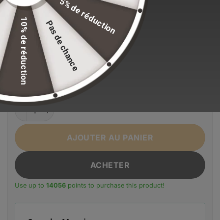
5% de réduction
Stock volontairement limité pour maintenir nos
standards de qualité.
10% de réduction
Pas de chance
EFFACER LA SÉLECTION
Alternative:
Couleur
1
2
3
quantité de Sac à dos multifonction pour homme BANGE
AJOUTER AU PANIER
ACHETER
Use up to
14056
points to purchase this product!