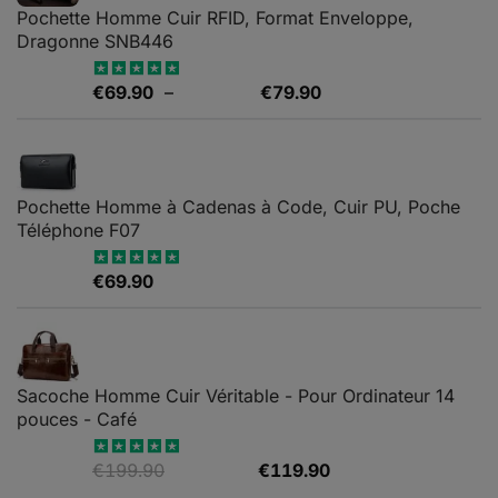
choisies
Pochette Homme Cuir RFID, Format Enveloppe,
sur
Dragonne SNB446
la
page
Plage
€
69.90
–
€
79.90
Note
5.00
du
sur 5
de
produit
prix :
€69.90
à
Pochette Homme à Cadenas à Code, Cuir PU, Poche
€79.90
Téléphone F07
€
69.90
Note
4.67
sur 5
Sacoche Homme Cuir Véritable - Pour Ordinateur 14
pouces - Café
Le
Le
€
199.90
€
119.90
Note
5.00
sur 5
prix
prix