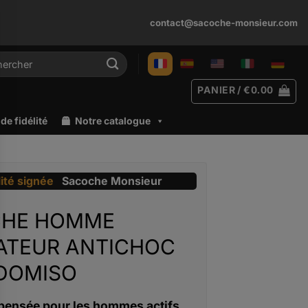
contact@sacoche-monsieur.com
rche
PANIER /
€
0.00
e fidélité
Notre catalogue
lité signée
Sacoche Monsieur
CHE HOMME
ATEUR ANTICHOC
 DOMISO
pensée pour les hommes actifs