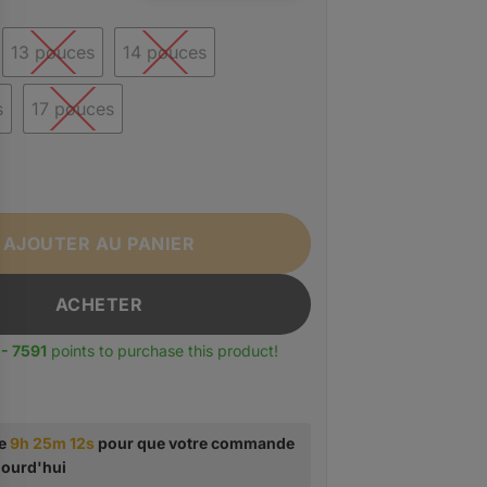
13 pouces
14 pouces
s
17 pouces
e SACOCHE HOMME ORDINATEUR ANTICHOC GRISE DOMIS
AJOUTER AU PANIER
ACHETER
- 7591
points to purchase this product!
te
9h 25m 11s
pour que votre commande
ujourd'hui