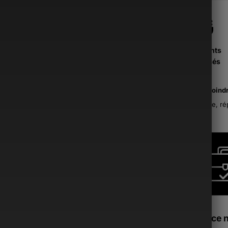
Paiements
Sécurisés
La moind
France, ré
Si ce 