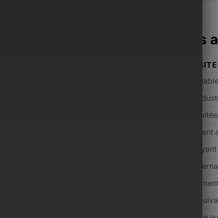
acoche Monsieur surpasse les a
ONSIEUR
AUTRES SIT
mium sélectionnés
Qualité variabl
ium avant expédition
Contrôle indust
cant incluse
Souvent limité
s inclus selon l’offre
Généralement 
 jours (conditions applicables)
Rare ou payant
 dédié, réponse rapide
Support interna
m, de l’entrée de gamme au luxe
Majoritairemen
 prix payé grâce aux services inclus
Souvent équiva
alisée dédiée aux hommes modernes
Marketplace o