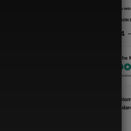
Poignée retr
LIVRAISON
€
52.74
Sacoche 
4.89 évaluatio
Stock volont
nos standard
Alternative: