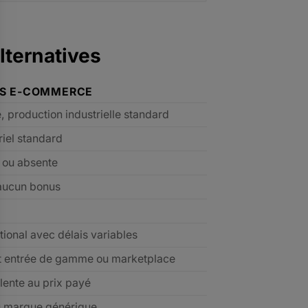
lternatives
ES E-COMMERCE
e, production industrielle standard
riel standard
e ou absente
aucun bonus
tional avec délais variables
t entrée de gamme ou marketplace
lente au prix payé
u marque générique