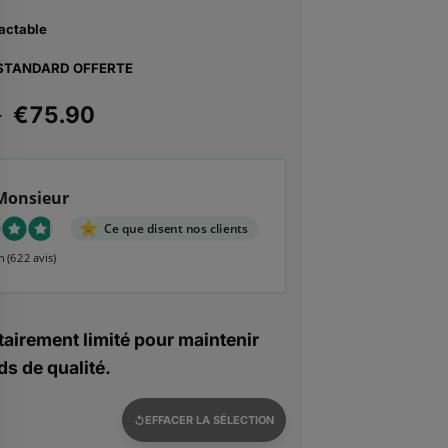
actable
 STANDARD OFFERTE
Plage
–
€
75.90
de
prix :
€52.74
Monsieur
à
€75.90
Ce que disent nos clients
n
(622 avis)
airement limité pour maintenir
s de qualité.
EFFACER LA SÉLECTION