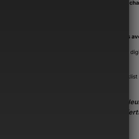
tu peux cha
Inclus av
Guide dig
€)
Checklist 
€)
Valeur
offert