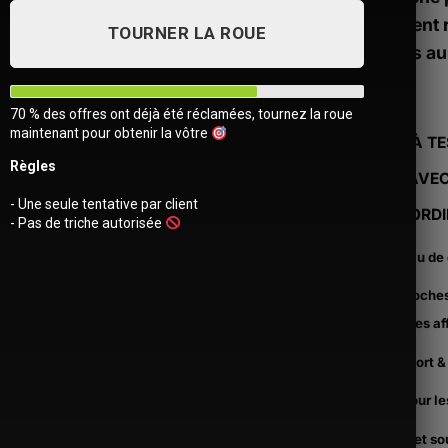
qui veulent 
TOURNER LA ROUE
efficaces au
70 % des offres ont déjà été réclamées, tournez la roue
maintenant pour obtenir la vôtre
AJOUTE À TE
Règles
URBAIN AVE
- Une seule tentative par client
HOMME ORDI
- Pas de triche autorisée
Matériau de 
Deux poches
toutes les af
Look sport &
Ajouter
Idéal pour l
à la liste
d’envies
Légère et so