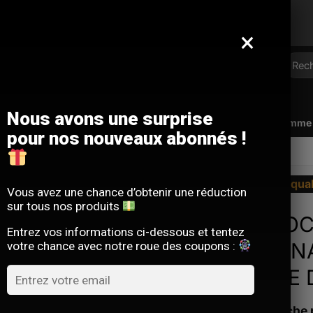
Offre limitée : -10 % sur votre commande
avec le code
SACM10
×
Reche
pour :
Nous avons une surprise
Qui sommes-nous ?
FAQ
Contact
Programme d
pour nos nouveaux abonnés !
La qua
Vous avez une chance d’obtenir une réduction
sur tous nos produits
SACO
Entrez vos informations ci-dessous et tentez
ORDIN
votre chance avec notre roue des coupons :
GRISE
La sacoche 