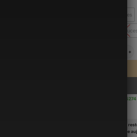
Taille
10 pouces
15.6 pouce
quantité d
Use up to
5274 
Il vous res
soit traitée a