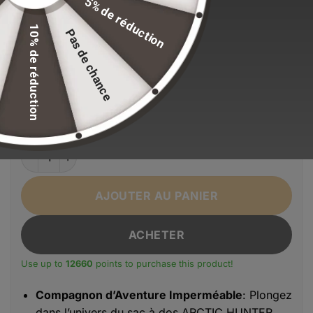
5% de réduction
Stock volontairement limité pour maintenir nos
standards de qualité.
10% de réduction
Pas de chance
EFFACER LA SÉLECTION
Alternative:
Couleur
Bleu
Gris
Noir
quantité de Sac à dos étanche ARCTIC HUNTER
AJOUTER AU PANIER
ACHETER
Use up to
12660
points to purchase this product!
Compagnon d’Aventure Imperméable
: Plongez
dans l’univers du sac à dos ARCTIC HUNTER