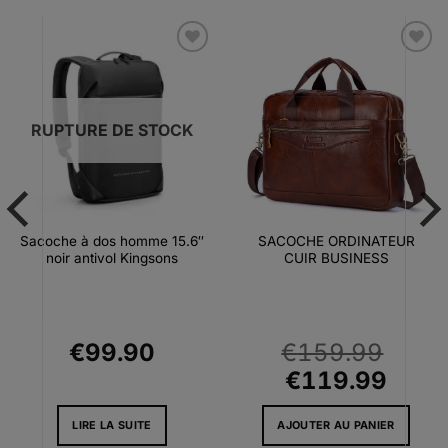
Ajouter
Ajouter
à la liste
à la liste
d’envies
d’envies
RUPTURE DE STOCK
Sacoche à dos homme 15.6″
SACOCHE ORDINATEUR
noir antivol Kingsons
CUIR BUSINESS
€
99.90
€
159.99
Le
Le
€
119.99
prix
prix
LIRE LA SUITE
AJOUTER AU PANIER
initial
actue