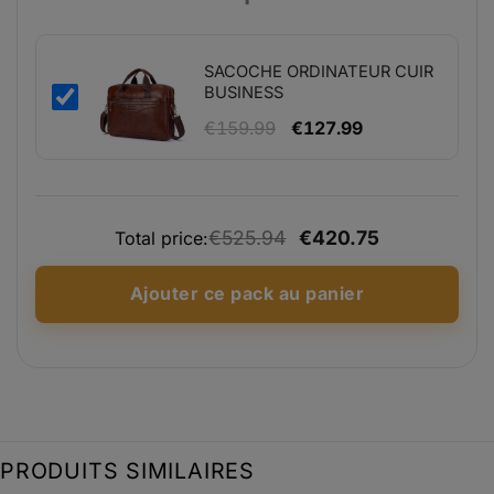
initial
actuel
était :
est :
€139.90.
€111.92.
SACOCHE ORDINATEUR CUIR
BUSINESS
Le
Le
€
159.99
€
127.99
prix
prix
initial
actuel
était :
est :
€525.94
€420.75
€159.99.
€127.99.
Total price:
Ajouter ce pack au panier
PRODUITS SIMILAIRES