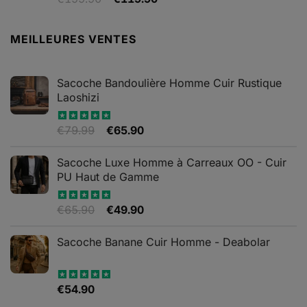
sur 5
prix
prix
initial
actuel
MEILLEURES VENTES
était :
est :
€199.90.
€119.90.
Sacoche Bandoulière Homme Cuir Rustique
Laoshizi
Le
Le
€
79.99
€
65.90
Note
4.88
sur 5
prix
prix
initial
actuel
Sacoche Luxe Homme à Carreaux OO - Cuir
était :
est :
PU Haut de Gamme
€79.99.
€65.90.
Le
Le
€
65.90
€
49.90
Note
4.82
sur 5
prix
prix
initial
actuel
Sacoche Banane Cuir Homme - Deabolar
était :
est :
€65.90.
€49.90.
€
54.90
Note
4.79
sur 5