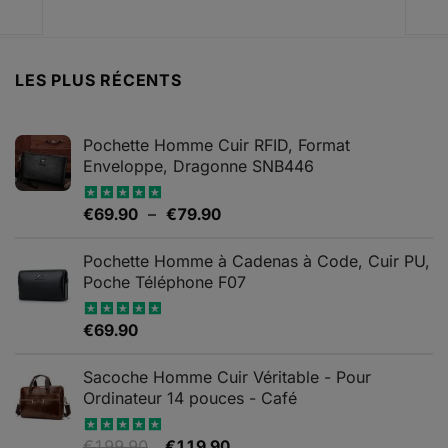
était :
est :
€159.99.
€119
LES PLUS RÉCENTS
Pochette Homme Cuir RFID, Format
Enveloppe, Dragonne SNB446
Plage
€
69.90
–
€
79.90
Note
5.00
sur 5
de
prix :
Pochette Homme à Cadenas à Code, Cuir PU,
€69.90
Poche Téléphone F07
à
€79.90
€
69.90
Note
4.67
sur 5
Sacoche Homme Cuir Véritable - Pour
Ordinateur 14 pouces - Café
Le
Le
€
199.90
€
119.90
Note
5.00