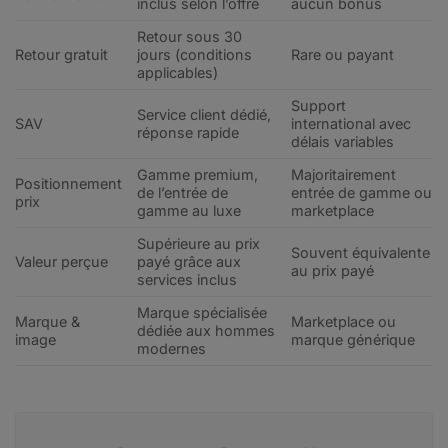
inclus selon l’offre
aucun bonus
Retour sous 30
Retour gratuit
jours (conditions
Rare ou payant
applicables)
Support
Service client dédié,
SAV
international avec
réponse rapide
délais variables
Gamme premium,
Majoritairement
Positionnement
de l’entrée de
entrée de gamme ou
prix
gamme au luxe
marketplace
Supérieure au prix
Souvent équivalente
Valeur perçue
payé grâce aux
au prix payé
services inclus
Marque spécialisée
Marque &
Marketplace ou
dédiée aux hommes
image
marque générique
modernes