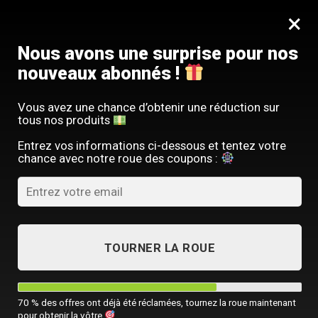
Passer
SERVICE CLIENT FRANÇAIS
×
au
Offre limitée : -10 % sur votre commande
contenu
avec le code
SACM10
Nous avons une surprise pour nos
nouveaux abonnés !
Vous avez une chance d’obtenir une réduction sur
tous nos produits
ACCUEIL
/
SAC À DOS LUXE
/
SAC À DOS IMPERMÉABLE HOMME
Entrez vos informations ci-dessous et tentez votre
chance avec notre roue des coupons :
TOURNER LA ROUE
70 % des offres ont déjà été réclamées, tournez la roue maintenant
pour obtenir la vôtre