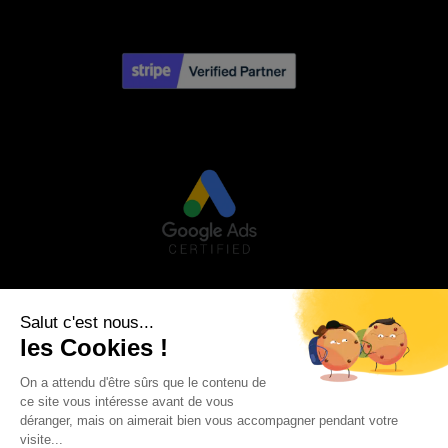
Visa
PayPal
Stripe
MasterCard
Credit
Google
Goog
Card
Pay
Walle
Maestro
2