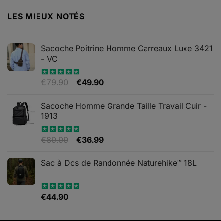
LES MIEUX NOTÉS
Sacoche Poitrine Homme Carreaux Luxe 3421
- VC
Le
Le
€
79.90
€
49.90
Note
5.00
sur 5
prix
prix
initial
actuel
Sacoche Homme Grande Taille Travail Cuir -
était :
est :
1913
€79.90.
€49.90.
Le
Le
€
89.99
€
36.99
Note
5.00
sur 5
prix
prix
initial
actuel
Sac à Dos de Randonnée Naturehike™ 18L
était :
est :
€89.99.
€36.99.
€
44.90
Note
5.00
sur 5