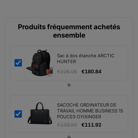
Produits fréquemment achetés
ensemble
Sac à dos étanche ARCTIC
HUNTER
Le
Le
€
226.05
€
180.84
prix
prix
+
initial
actuel
était :
est :
€226.05.
€180.84.
SACOCHE ORDINATEUR DE
TRAVAIL HOMME BUSINESS 15
POUCES OYIXINGER
Le
Le
€
139.90
€
111.92
prix
prix
+