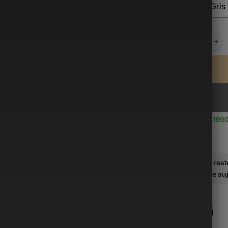
Bleu
Gris
quantité de 
Use up to
1199
Il vous res
soit traitée a