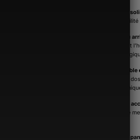
Fixation sol
une stabilité
Panneau arri
qui réduit l’
physiologiqu
Détachable 
en sac à dos
ergonomiqu
Sécurité ac
pour une meil
hostile.
Antidérapan