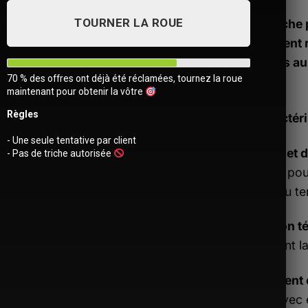
TOURNER LA ROUE
La sacoche 
qui veulent 
efficaces au
70 % des offres ont déjà été réclamées, tournez la roue
maintenant pour obtenir la vôtre
Règles
Caractéri
- Une seule tentative par client
Étanche et 
- Pas de triche autorisée
carbone pour
l’usure du t
Extension t
facilement l
Ajouter
à la liste
Rangement é
d’envies
objets avec 