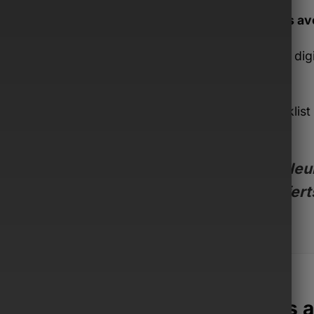
Inclus av
Guide dig
€)
Checklist 
€)
Valeur
offert
acoche Monsieur surpasse les a