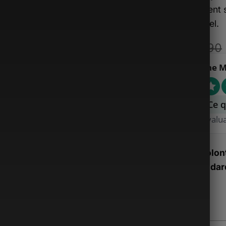
revêtement s
accidentel.
€
190.90
Sacoche M
Ce q
4.89 évalu
Stock volont
nos standard
Alternative:
Couleur