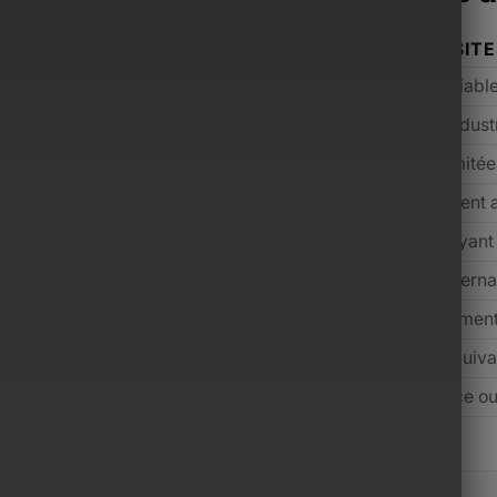
ONSIEUR
AUTRES SIT
mium sélectionnés
Qualité variabl
ium avant expédition
Contrôle indust
cant incluse
Souvent limité
s inclus selon l’offre
Généralement 
 jours (conditions applicables)
Rare ou payant
 dédié, réponse rapide
Support interna
m, de l’entrée de gamme au luxe
Majoritairemen
 prix payé grâce aux services inclus
Souvent équiva
alisée dédiée aux hommes modernes
Marketplace o