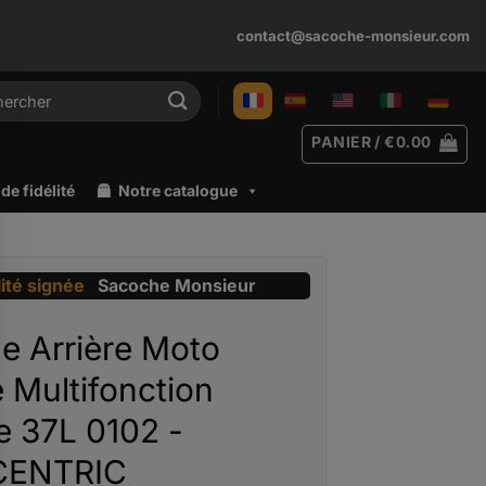
contact@sacoche-monsieur.com
rche
PANIER /
€
0.00
e fidélité
Notre catalogue
lité signée
Sacoche Monsieur
e Arrière Moto
 Multifonction
e 37L 0102 -
ENTRIC