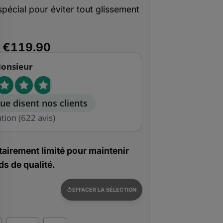
pécial pour éviter tout glissement
Le
Le
€
119.90
prix
prix
onsieur
initial
actuel
était :
est :
€190.90.
€119.90.
ue disent nos clients
ation
(622 avis)
airement limité pour maintenir
s de qualité.
EFFACER LA SÉLECTION