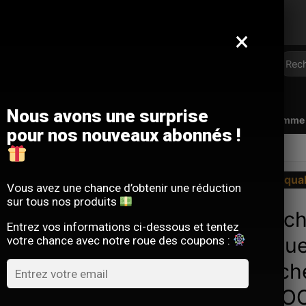
Offre limitée : -10 % sur votre commande
avec le code
SACM10
×
Reche
pour :
Nous avons une surprise
Qui sommes-nous ?
FAQ
Contact
Programme d
pour nos nouveaux abonnés !
La qua
Vous avez une chance d’obtenir une réduction
sur tous nos produits
Sacoch
Entrez vos informations ci-dessous et tentez
Casque
votre chance avec notre roue des coupons :
Étanch
MOTOC