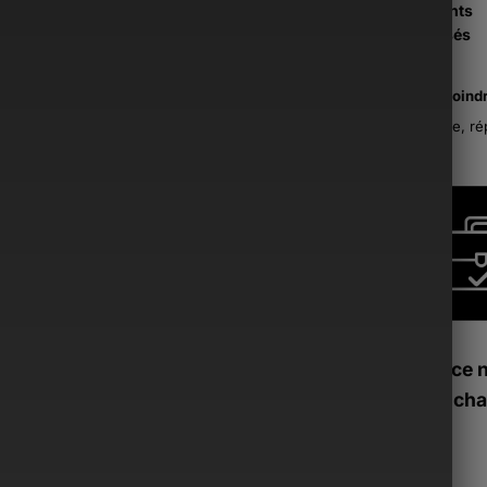
Paiements
Sécurisés
La moind
France, ré
Si ce 
tu peux cha