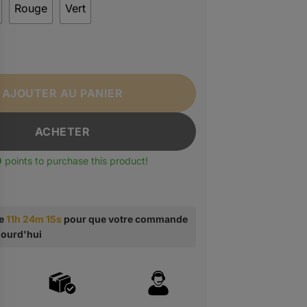
Rouge
Vert
Sacoche Arrière Moto Casque Multifonction Étanche 37L
AJOUTER AU PANIER
ACHETER
0
points to purchase this product!
te
11h 24m 14s
pour que votre commande
ujourd'hui