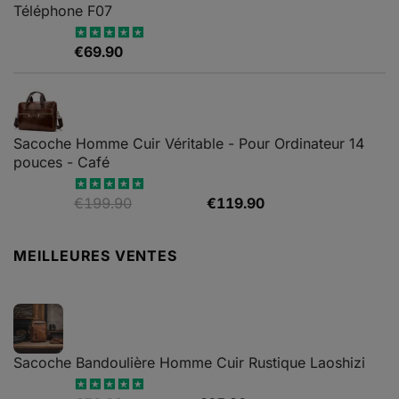
Téléphone F07
€
69.90
Note
4.67
sur 5
Sacoche Homme Cuir Véritable - Pour Ordinateur 14
pouces - Café
Le
Le
€
199.90
€
119.90
Note
5.00
sur 5
prix
prix
initial
actuel
MEILLEURES VENTES
était :
est :
€199.90.
€119.90.
Sacoche Bandoulière Homme Cuir Rustique Laoshizi