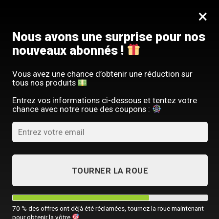
Passer
SERVICE CLIENT FRANÇAIS
×
au
Offre limitée : -10 % sur votre commande
contenu
avec le code
SACM10
Nous avons une surprise pour nos
nouveaux abonnés !
Vous avez une chance d’obtenir une réduction sur
tous nos produits
ACCUEIL
/
TOUTES NOS SACOCHES HOMME
Entrez vos informations ci-dessous et tentez votre
chance avec notre roue des coupons :
TOURNER LA ROUE
70 % des offres ont déjà été réclamées, tournez la roue maintenant
pour obtenir la vôtre