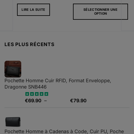
de
LIRE LA SUITE
SÉLECTIONNER UNE
l
prix :
OPTION
€62.
Ce
.00.
à
produit
a
€217
plusieurs
LES PLUS RÉCENTS
variations.
Les
options
peuvent
être
choisies
Pochette Homme Cuir RFID, Format Enveloppe,
sur
Dragonne SNB446
la
page
Plage
€
69.90
–
€
79.90
Note
5.00
du
sur 5
de
produit
prix :
€69.90
à
Pochette Homme à Cadenas à Code, Cuir PU, Poche
€79.90