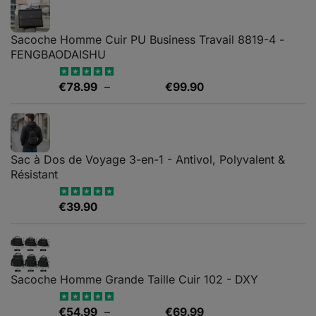
Sacoche Homme Cuir PU Business Travail 8819-4 -
FENGBAODAISHU
Plage
€
78.99
–
€
99.90
Note
5.00
sur 5
de
prix :
€78.99
à
Sac à Dos de Voyage 3-en-1 - Antivol, Polyvalent &
€99.90
Résistant
€
39.90
Note
5.00
sur 5
Sacoche Homme Grande Taille Cuir 102 - DXY
Plage
€
54.99
–
€
69.99
Note
5.00