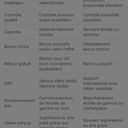
production
matériaux
sélectionnés
industrielle standard
Contrôle
Contrôle premium
Contrôle industriel
qualité
avant expédition
standard
Garantie fabricant
Souvent limitée ou
Garantie
incluse
absente
Bonus exclusifs
Généralement
Bonus inclus
inclus selon l’offre
aucun bonus
Retour sous 30
Retour gratuit
jours (conditions
Rare ou payant
applicables)
Support
Service client dédié,
SAV
international avec
réponse rapide
délais variables
Gamme premium,
Majoritairement
Positionnement
de l’entrée de
entrée de gamme ou
prix
gamme au luxe
marketplace
Supérieure au prix
Souvent équivalente
Valeur perçue
payé grâce aux
au prix payé
services inclus