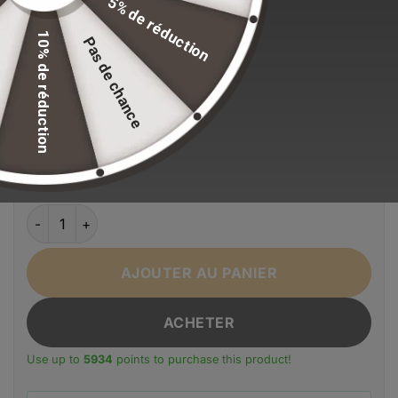
5% de réduction
Stock volontairement limité pour maintenir nos
standards de qualité.
10% de réduction
Pas de chance
EFFACER LA SÉLECTION
Alternative:
Couleur
Bleu
Noir
Ships From
quantité de Sac à dos décontracté à bandoulière Oiwas
AJOUTER AU PANIER
ACHETER
Use up to
5934
points to purchase this product!