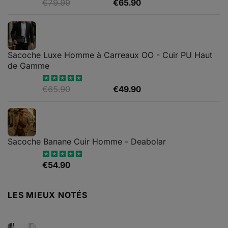
Le
Le
€
79.99
€
65.90
Note
4.88
sur 5
prix
prix
initial
actuel
était :
est :
€79.99.
€65.90.
Sacoche Luxe Homme à Carreaux OO - Cuir PU Haut
de Gamme
Le
Le
€
65.90
€
49.90
Note
4.82
sur 5
prix
prix
initial
actuel
était :
est :
€65.90.
€49.90.
Sacoche Banane Cuir Homme - Deabolar
€
54.90
Note
4.79
sur 5
LES MIEUX NOTÉS