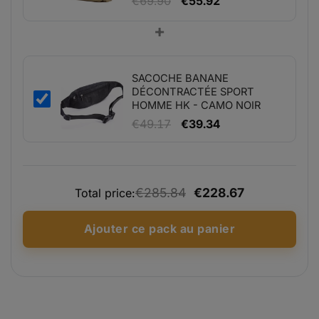
€
69.90
€
55.92
prix
prix
+
initial
actuel
était :
est :
€69.90.
€55.92.
SACOCHE BANANE
DÉCONTRACTÉE SPORT
HOMME HK - CAMO NOIR
Le
Le
€
49.17
€
39.34
prix
prix
initial
actuel
était :
est :
€285.84
€228.67
Total price:
€49.17.
€39.34.
Ajouter ce pack au panier