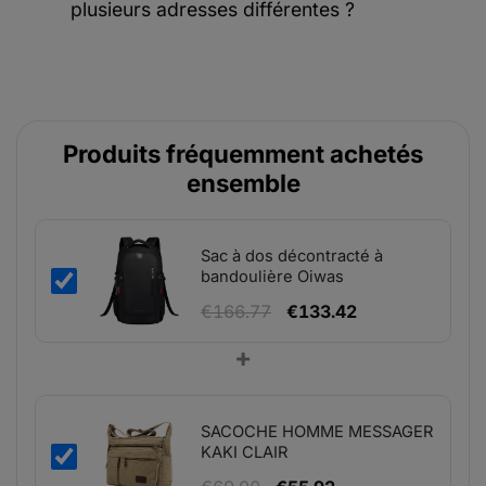
plusieurs adresses différentes ?
Produits fréquemment achetés
ensemble
Sac à dos décontracté à
bandoulière Oiwas
Le
Le
€
166.77
€
133.42
prix
prix
+
initial
actuel
était :
est :
€166.77.
€133.42.
SACOCHE HOMME MESSAGER
KAKI CLAIR
Le
Le