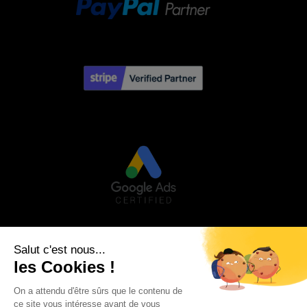
Visa
PayPal
Stripe
MasterCard
Credit
Google
Goog