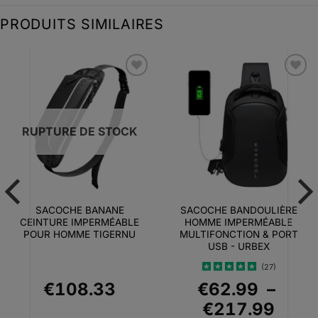
PRODUITS SIMILAIRES
Ajouter
Ajouter
à la liste
à la liste
d’envies
d’envies
RUPTURE DE STOCK
SACOCHE BANANE
SACOCHE BANDOULIÈRE
CEINTURE IMPERMÉABLE
HOMME IMPERMÉABLE
POUR HOMME TIGERNU
MULTIFONCTION & PORT
USB - URBEX
(27)
Note
4.93
€
108.33
€
62.99
–
sur 5
Plag
€
217.99