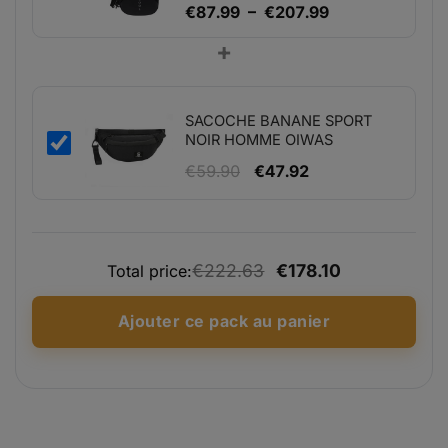
- URBEX
Plage
€
87.99
–
€
207.99
de
+
prix :
€87.99
à
SACOCHE BANANE SPORT
€207.99
NOIR HOMME OIWAS
Le
Le
€
59.90
€
47.92
prix
prix
initial
actuel
était :
est :
€222.63
€178.10
€59.90.
€47.92.
Total price:
Ajouter ce pack au panier