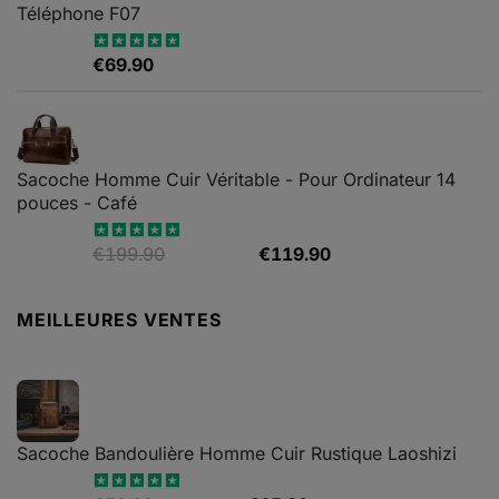
Téléphone F07
€
69.90
Note
4.67
sur 5
Sacoche Homme Cuir Véritable - Pour Ordinateur 14
pouces - Café
Le
Le
€
199.90
€
119.90
Note
5.00
sur 5
prix
prix
initial
actuel
MEILLEURES VENTES
était :
est :
€199.90.
€119.90.
Sacoche Bandoulière Homme Cuir Rustique Laoshizi