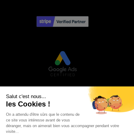
Visa
PayPal
Stripe
MasterCard
Credit
Google
Goog
Card
Pay
Walle
Maestro
2