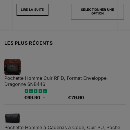
LIRE LA SUITE
SÉLECTIONNER UNE
OPTION
Ce
produit
a
plusieurs
LES PLUS RÉCENTS
variations.
Les
options
peuvent
être
choisies
Pochette Homme Cuir RFID, Format Enveloppe,
sur
Dragonne SNB446
la
page
Plage
€
69.90
–
€
79.90
Note
5.00
du
sur 5
de
produit
prix :
€69.90
à
Pochette Homme à Cadenas à Code, Cuir PU, Poche
€79.90