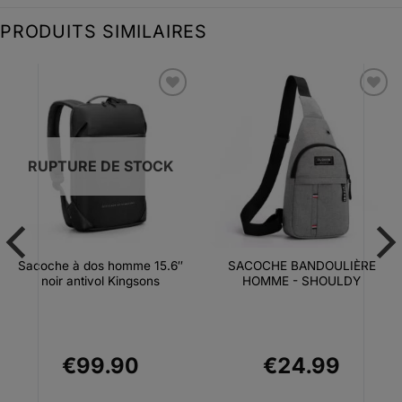
PRODUITS SIMILAIRES
Ajouter
Ajouter
à la liste
à la liste
d’envies
d’envies
RUPTURE DE STOCK
Sacoche à dos homme 15.6″
SACOCHE BANDOULIÈRE
noir antivol Kingsons
HOMME - SHOULDY
€
99.90
€
24.99