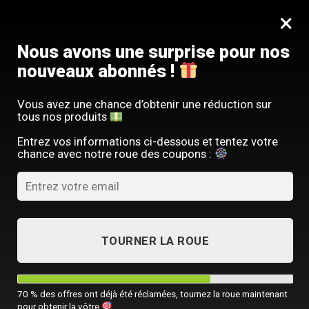
Passer
SERVICE CLIENT FRANÇAIS
×
au
Offre limitée : -10 % sur votre commande
contenu
avec le code
SACM10
Nous avons une surprise pour nos
nouveaux abonnés !
Vous avez une chance d’obtenir une réduction sur
tous nos produits
ACCUEIL
/
SAC À DOS LUXE
/
SAC À DOS IMPERMÉABLE HOMME
Entrez vos informations ci-dessous et tentez votre
chance avec notre roue des coupons :
TOURNER LA ROUE
70 % des offres ont déjà été réclamées, tournez la roue maintenant
pour obtenir la vôtre