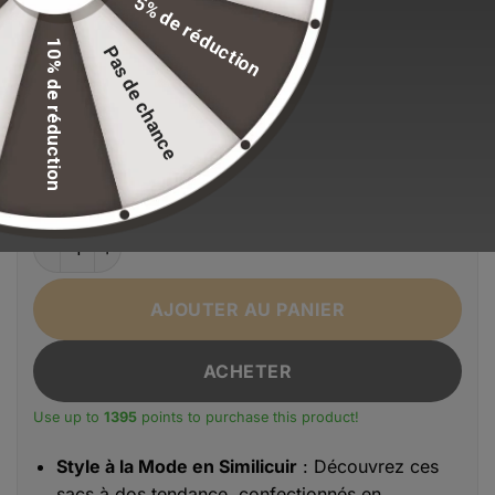
5% de réduction
Stock volontairement limité pour maintenir nos
standards de qualité.
10% de réduction
Pas de chance
EFFACER LA SÉLECTION
Alternative:
Couleur
Noir
quantité de Sac à dos de voyage étanche en PU
AJOUTER AU PANIER
ACHETER
Use up to
1395
points to purchase this product!
Style à la Mode en Similicuir
: Découvrez ces
sacs à dos tendance, confectionnés en