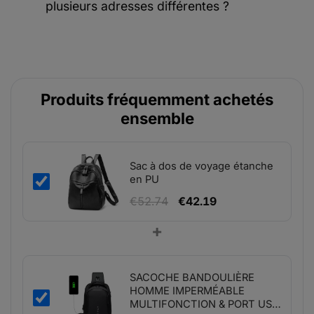
plusieurs adresses différentes ?
Produits fréquemment achetés
ensemble
Sac à dos de voyage étanche
en PU
Le
Le
€
52.74
€
42.19
prix
prix
+
initial
actuel
était :
est :
€52.74.
€42.19.
SACOCHE BANDOULIÈRE
HOMME IMPERMÉABLE
MULTIFONCTION & PORT USB