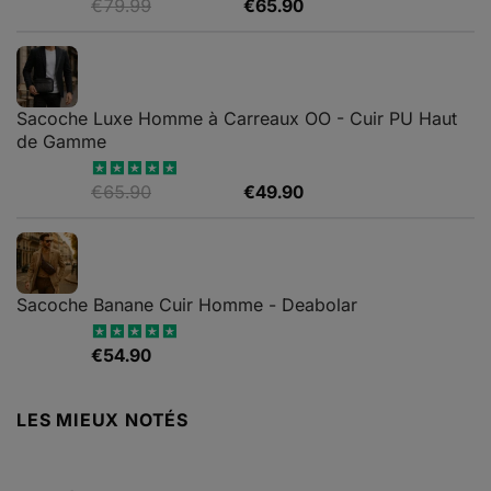
Le
Le
€
79.99
€
65.90
Note
4.88
sur 5
prix
prix
initial
actuel
était :
est :
€79.99.
€65.90.
Sacoche Luxe Homme à Carreaux OO - Cuir PU Haut
de Gamme
Le
Le
€
65.90
€
49.90
Note
4.82
sur 5
prix
prix
initial
actuel
était :
est :
€65.90.
€49.90.
Sacoche Banane Cuir Homme - Deabolar
€
54.90
Note
4.79
sur 5
LES MIEUX NOTÉS