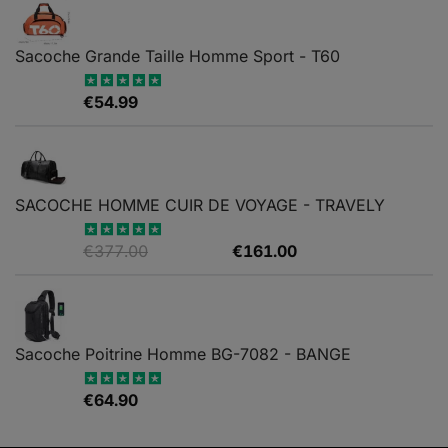
Sacoche Grande Taille Homme Sport - T60
€
54.99
Note
5.00
sur 5
SACOCHE HOMME CUIR DE VOYAGE - TRAVELY
Le
Le
€
377.00
€
161.00
Note
5.00
sur 5
prix
prix
initial
actuel
était :
est :
€377.00.
€161.00.
Sacoche Poitrine Homme BG-7082 - BANGE
€
64.90
Note
5.00
sur 5