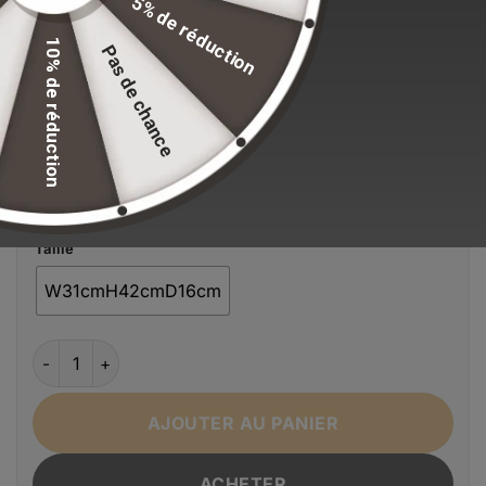
5% de réduction
Stock volontairement limité pour maintenir nos
10% de réduction
Pas de chance
standards de qualité.
EFFACER LA SÉLECTION
Alternative:
Couleur
Bleu
Noir
orange
Rose
Taille
W31cmH42cmD16cm
quantité de Sac à dos de voyage décontracté pour hommes
AJOUTER AU PANIER
ACHETER