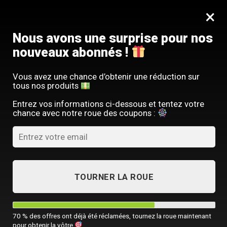
Passer
SERVICE CLIENT FRANÇAIS
×
au
Offre limitée : -10 % sur votre commande
contenu
avec le code
SACM10
Nous avons une surprise pour nos
nouveaux abonnés !
Vous avez une chance d’obtenir une réduction sur
tous nos produits
ACCUEIL
/
TOUTES NOS SACOCHES HOMME
/
SACS DE VOYAGE HOMM
Entrez vos informations ci-dessous et tentez votre
chance avec notre roue des coupons :
TOURNER LA ROUE
70 % des offres ont déjà été réclamées, tournez la roue maintenant
pour obtenir la vôtre