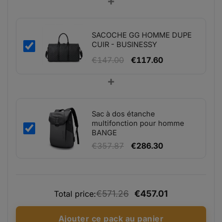
+
initial
actuel
était :
est :
€66.39.
€53.11.
SACOCHE GG HOMME DUPE
CUIR - BUSINESSY
Le
Le
€
147.00
€
117.60
prix
prix
+
initial
actuel
était :
est :
€147.00.
€117.60.
Sac à dos étanche
multifonction pour homme
BANGE
Le
Le
€
357.87
€
286.30
prix
prix
initial
actuel
était :
est :
€571.26
€457.01
Total price:
€357.87.
€286.30.
Ajouter ce pack au panier