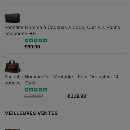
du
du
sur 5
de
produit
produit
prix :
€69.90
à
Pochette Homme à Cadenas à Code, Cuir PU, Poche
€79.90
Téléphone F07
€
69.90
Note
4.67
sur 5
Sacoche Homme Cuir Véritable - Pour Ordinateur 14
pouces - Café
Le
Le
€
199.90
€
119.90
Note
5.00
sur 5
prix
prix
initial
actuel
MEILLEURES VENTES
était :
est :
€199.90.
€119.90.