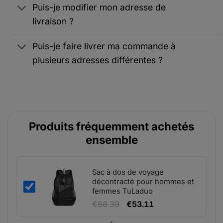
Puis-je modifier mon adresse de
livraison ?
Puis-je faire livrer ma commande à
plusieurs adresses différentes ?
Produits fréquemment achetés
ensemble
Sac à dos de voyage
décontracté pour hommes et
femmes TuLaduo
Le
Le
€
66.39
€
53.11
prix
prix