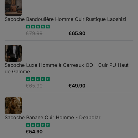
Sacoche Bandoulière Homme Cuir Rustique Laoshizi
Le
Le
€
79.99
€
65.90
Note
4.88
sur 5
prix
prix
initial
actuel
était :
est :
€79.99.
€65.90.
Sacoche Luxe Homme à Carreaux OO - Cuir PU Haut
de Gamme
Le
Le
€
65.90
€
49.90
Note
4.82
sur 5
prix
prix
initial
actuel
était :
est :
€65.90.
€49.90.
Sacoche Banane Cuir Homme - Deabolar
€
54.90
Note
4.79
sur 5