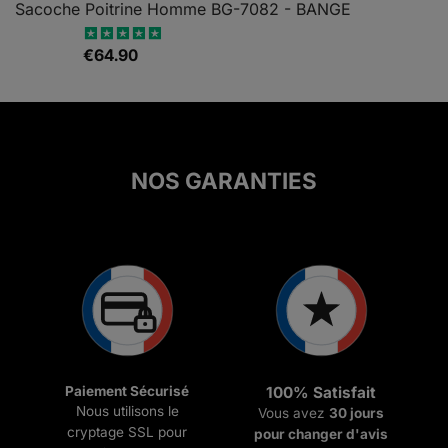
Sacoche Poitrine Homme BG-7082 - BANGE
€
64.90
Note
5.00
sur 5
NOS GARANTIES
Paiement Sécurisé
100% Satisfait
Nous utilisons le
Vous avez
30 jours
cryptage SSL pour
pour changer d'avis