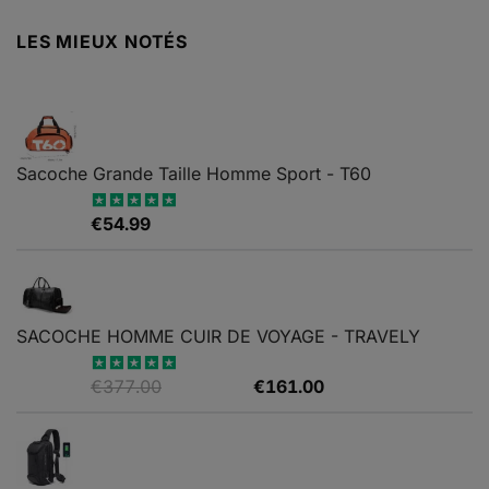
LES MIEUX NOTÉS
Sacoche Grande Taille Homme Sport - T60
€
54.99
Note
5.00
sur 5
SACOCHE HOMME CUIR DE VOYAGE - TRAVELY
Le
Le
€
377.00
€
161.00
Note
5.00
sur 5
prix
prix
initial
actuel
était :
est :
€377.00.
€161.00.