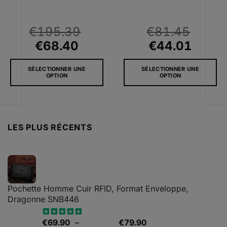
€
195.39
€
81.45
Le
Le
Le
Le
€
68.40
€
44.01
prix
prix
prix
prix
SÉLECTIONNER UNE
SÉLECTIONNER UNE
l
initial
actuel
initial
actue
OPTION
OPTION
était :
est :
était :
est :
Ce
Ce
8.
€195.39.
€68.40.
€81.45.
€44.0
produit
produit
a
a
plusieurs
plusieurs
LES PLUS RÉCENTS
variations.
variations.
Les
Les
options
options
peuvent
peuvent
être
être
choisies
choisies
Pochette Homme Cuir RFID, Format Enveloppe,
sur
sur
Dragonne SNB446
la
la
page
page
Plage
€
69.90
–
€
79.90
Note
5.00