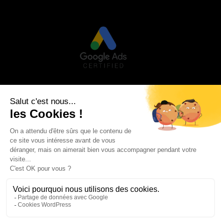
Visa
PayPal
Stripe
MasterCard
Credit
Google
Goog
Card
Pay
Walle
Maestro
2
AVIS CLIENTS
MON COMPTE
MENTIONS LÉGALES
CONDITIONS GÉNÉRALES DE VENTE
POLITIQUE DE CONFIDENTIALITÉ
BLOG
Copyright 2026 ©
Sacoche Monsieur