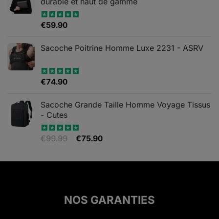
durable et haut de gamme
€
59.90
Note
5.00
sur 5
Sacoche Poitrine Homme Luxe 2231 - ASRV
€
74.90
Note
5.00
sur 5
Sacoche Grande Taille Homme Voyage Tissus
- Cutes
Le
Le
€
99.99
€
75.90
Note
5.00
sur 5
prix
prix
initial
actuel
était :
est :
€99.99.
€75.90.
NOS GARANTIES