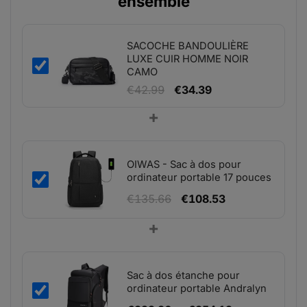
ensemble
SACOCHE BANDOULIÈRE
LUXE CUIR HOMME NOIR
CAMO
Le
Le
€
42.99
€
34.39
prix
prix
+
initial
actuel
était :
est :
€42.99.
€34.39.
OIWAS - Sac à dos pour
ordinateur portable 17 pouces
Le
Le
€
135.66
€
108.53
prix
prix
+
initial
actuel
était :
est :
€135.66.
€108.53.
Sac à dos étanche pour
ordinateur portable Andralyn