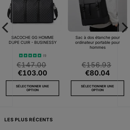
SACOCHE GG HOMME
Sac à dos étanche pour
DUPE CUIR - BUSINESSY
ordinateur portable pour
hommes
(1)
Note
5
sur
€
147.00
€
156.93
5
Le
Le
Le
Le
€
103.00
€
80.04
prix
prix
prix
prix
SÉLECTIONNER UNE
SÉLECTIONNER UNE
l
initial
actuel
initial
actue
OPTION
OPTION
était :
est :
était :
est :
Ce
Ce
5.
€147.00.
€103.00.
€156.93.
€80.0
produit
produit
a
a
plusieurs
plusieurs
LES PLUS RÉCENTS
variations.
variations.
Les
Les