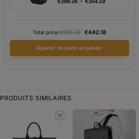
Plage
€
299.26
–
€
354.19
de
prix :
€299.26
€552.72
€442.18
à
Total price:
€354.19
Ajouter ce pack au panier
PRODUITS SIMILAIRES
Ajouter
Ajouter
à la liste
à la liste
d’envies
d’envies