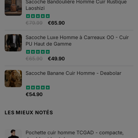
Sacoche Bandoulière Homme Cuir Rustique
Laoshizi
Le
Le
€
79.99
€
65.90
Note
4.88
sur 5
prix
prix
initial
actuel
Sacoche Luxe Homme à Carreaux OO - Cuir
était :
est :
PU Haut de Gamme
€79.99.
€65.90.
Le
Le
€
65.90
€
49.90
Note
4.82
sur 5
prix
prix
initial
actuel
Sacoche Banane Cuir Homme - Deabolar
était :
est :
€65.90.
€49.90.
€
54.90
Note
4.79
sur 5
LES MIEUX NOTÉS
Pochette cuir homme TCGAD - compacte,