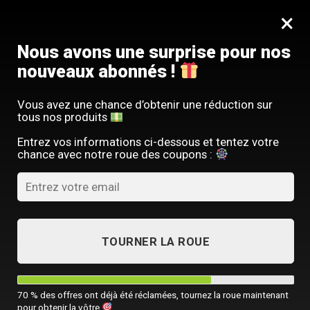
Passer
SERVICE CLIENT FRANÇAIS
×
au
Offre limitée : -10 % sur votre commande
contenu
avec le code
SACM10
Nous avons une surprise pour nos
nouveaux abonnés !
Vous avez une chance d’obtenir une réduction sur
tous nos produits
ACCUEIL
/
SACOCHE HOMME BANDOULIÈRE
/
SACOCHE BANDOULIÈRE
Entrez vos informations ci-dessous et tentez votre
chance avec notre roue des coupons :
TOURNER LA ROUE
70 % des offres ont déjà été réclamées, tournez la roue maintenant
pour obtenir la vôtre