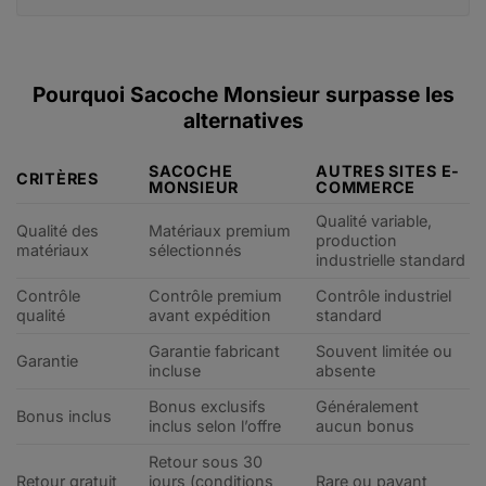
Pourquoi Sacoche Monsieur surpasse les
alternatives
SACOCHE
AUTRES SITES E-
CRITÈRES
MONSIEUR
COMMERCE
Qualité variable,
Qualité des
Matériaux premium
production
matériaux
sélectionnés
industrielle standard
Contrôle
Contrôle premium
Contrôle industriel
qualité
avant expédition
standard
Garantie fabricant
Souvent limitée ou
Garantie
incluse
absente
Bonus exclusifs
Généralement
Bonus inclus
inclus selon l’offre
aucun bonus
Retour sous 30
Retour gratuit
jours (conditions
Rare ou payant