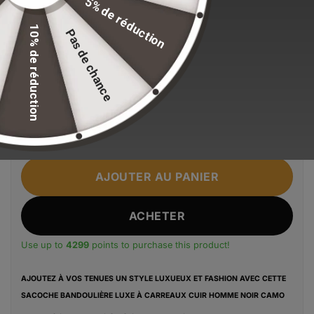
5% de réduction
Stock volontairement limité pour maintenir nos
10% de réduction
Pas de chance
standards de qualité.
En stock
quantité de SACOCHE BANDOULIÈRE LUXE CUIR HOMME N
Alternative:
AJOUTER AU PANIER
ACHETER
Use up to
4299
points to purchase this product!
AJOUTEZ À VOS TENUES UN STYLE LUXUEUX ET FASHION AVEC CETTE
SACOCHE BANDOULIÈRE LUXE À CARREAUX CUIR HOMME NOIR CAMO