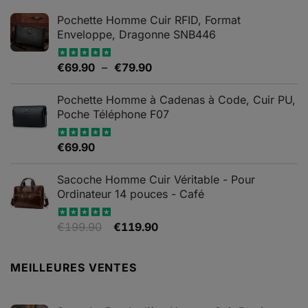
options
options
Pochette Homme Cuir RFID, Format
peuvent
peuvent
Enveloppe, Dragonne SNB446
être
être
choisies
choisies
Plage
€
69.90
–
€
79.90
Note
5.00
sur
sur
sur 5
de
la
la
prix :
Pochette Homme à Cadenas à Code, Cuir PU,
page
page
€69.90
Poche Téléphone F07
du
du
à
produit
produit
€79.90
€
69.90
Note
4.67
sur 5
Sacoche Homme Cuir Véritable - Pour
Ordinateur 14 pouces - Café
Le
Le
€
199.90
€
119.90
Note
5.00
sur 5
prix
prix
initial
actuel
MEILLEURES VENTES
était :
est :
€199.90.
€119.90.