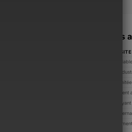
acoche Monsieur surpasse les a
ONSIEUR
AUTRES SIT
mium sélectionnés
Qualité variabl
ium avant expédition
Contrôle indust
cant incluse
Souvent limité
s inclus selon l’offre
Généralement 
 jours (conditions applicables)
Rare ou payant
 dédié, réponse rapide
Support interna
m, de l’entrée de gamme au luxe
Majoritairemen