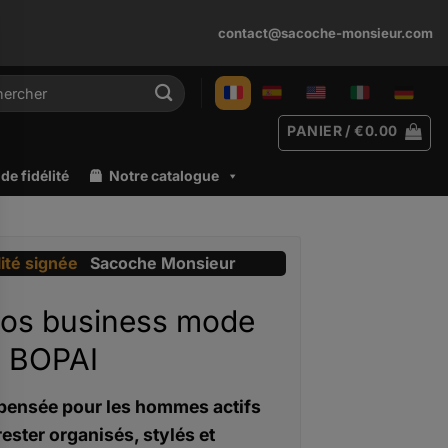
contact@sacoche-monsieur.com
rche
PANIER /
€
0.00
e fidélité
Notre catalogue
lité signée
Sacoche Monsieur
dos business mode
 BOPAI
pensée pour les hommes actifs
rester organisés, stylés et