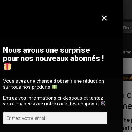
Offre limitée : -10 % sur votre commande
avec le code
SACM10
×
Reche
pour :
Nous avons une surprise
Qui sommes-nous ?
FAQ
Contact
Programme d
pour nos nouveaux abonnés !
USINESS HOMME
La qua
Vous avez une chance d’obtenir une réduction
sur tous nos produits
Sac à 
Entrez vos informations ci-dessous et tentez
homme
votre chance avec notre roue des coupons :
La sacoche 
qui veulent 