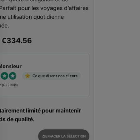
 Parfait pour les voyages d’affaires
ne utilisation quotidienne
uée.
Le
Le
€
334.56
prix
prix
initial
actuel
était :
est :
Monsieur
€669.12.
€334.56.
Ce que disent nos clients
n
(622 avis)
airement limité pour maintenir
s de qualité.
EFFACER LA SÉLECTION