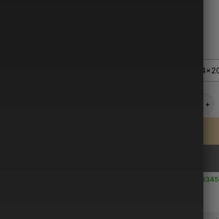
Alternative:
Couleur
Noir
Taille
35,5x44x2
quantité de 
Use up to
3345