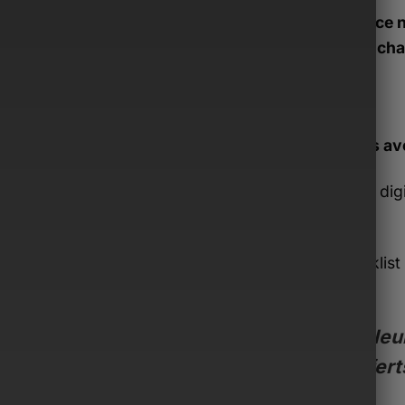
Si ce 
tu peux cha
Inclus av
Guide dig
€)
Checklist 
€)
Valeur
offert