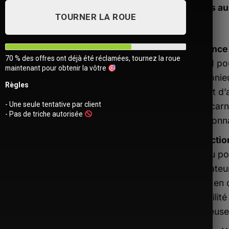
efficaces au
TOURNER LA ROUE
Élégance 
70 % des offres ont déjà été réclamées, tournez la roue
BOPAI po
maintenant pour obtenir la vôtre
harmonieu
Règles
l’esprit d
- Une seule tentative par client
qui incarn
- Pas de triche autorisée
fonctionna
Protectio
Conçu pou
ordinateu
à dos en c
Ajouter
durabilité
à la liste
précieuse
d’envies