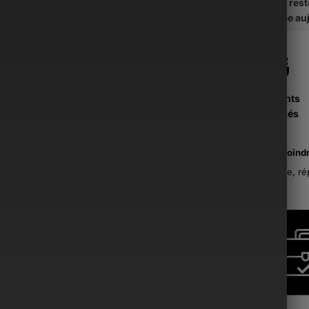
Il vous res
soit traitée a
Paiements
Sécurisés
La moind
France, ré