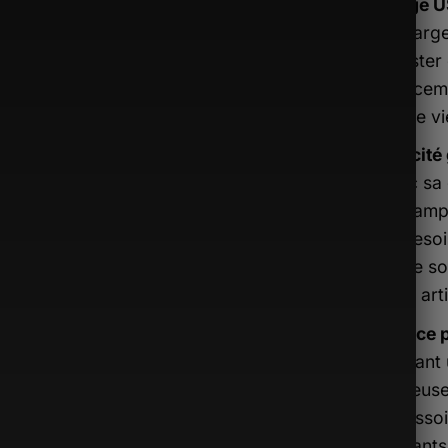
Charge U
de charge
de rester
déplaceme
à votre vi
Capacité
: Avec sa
offre amp
vos besoi
que ce so
ou les art
Alliance p
Arborant 
spacieuse
l’accesso
exigeants