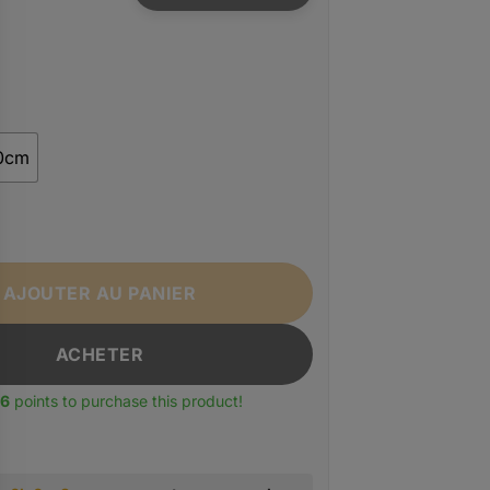
0cm
Sac à dos business mode homme BOPAI
AJOUTER AU PANIER
ACHETER
6
points to purchase this product!