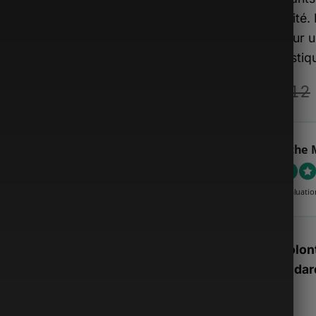
praticité.
ou pour u
sophistiq
€
669.12
Sacoche 
4.89 évaluatio
Stock volont
nos standard