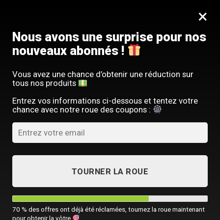
Passer
SERVICE CLIENT FRANÇAIS
×
au
Offre limitée : -10 % sur votre commande
contenu
avec le code
SACM10
Nous avons une surprise pour nos
nouveaux abonnés !
Vous avez une chance d’obtenir une réduction sur
tous nos produits
Entrez vos informations ci-dessous et tentez votre
chance avec notre roue des coupons :
Numéro de commande
Numéro de suivi
TRACK
Numéro de commande
TOURNER LA ROUE
Adresse e-mail ou numéro de téléphone
70 % des offres ont déjà été réclamées, tournez la roue maintenant
pour obtenir la vôtre