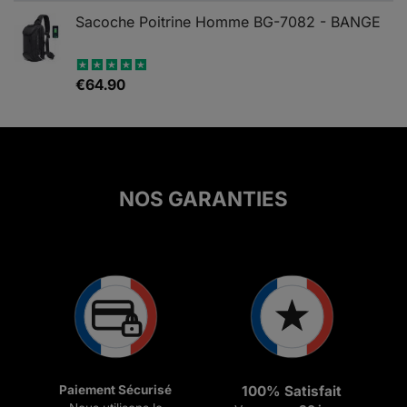
initial
actuel
Sacoche Poitrine Homme BG-7082 - BANGE
était :
est :
€377.00.
€161.00.
€
64.90
Note
5.00
sur 5
NOS GARANTIES
Paiement Sécurisé
100% Satisfait