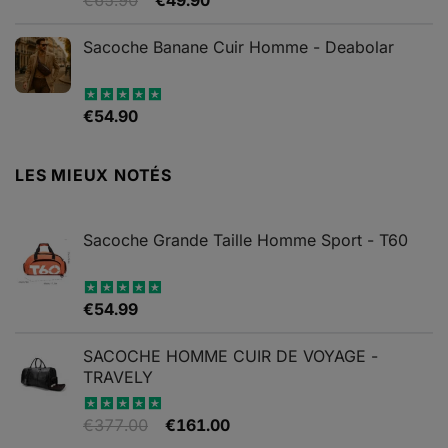
€
65.90
€
49.90
Note
4.82
sur 5
prix
prix
initial
actuel
Sacoche Banane Cuir Homme - Deabolar
était :
est :
€65.90.
€49.90.
€
54.90
Note
4.79
sur 5
LES MIEUX NOTÉS
Sacoche Grande Taille Homme Sport - T60
€
54.99
Note
5.00
sur 5
SACOCHE HOMME CUIR DE VOYAGE -
TRAVELY
Le
Le
€
377.00
€
161.00
Note
5.00
sur 5
prix
prix