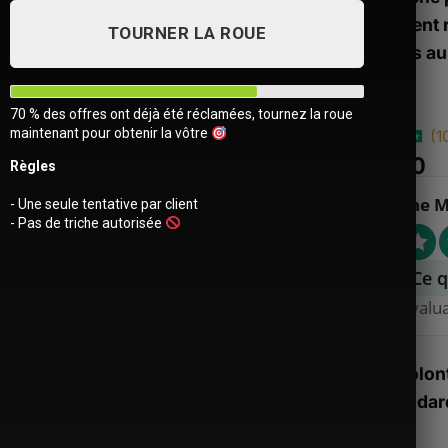
qui veulent 
TOURNER LA ROUE
efficaces au
70 % des offres ont déjà été réclamées, tournez la roue
maintenant pour obtenir la vôtre
(
1
Noté
10
€
44.90
4.9
Règles
sur 5 basé
sur
Sacoche M
- Une seule tentative par client
notations
- Pas de triche autorisée
client
Ce q
4.89 évalu
Stock volont
Ajouter
nos standard
à la liste
d’envies