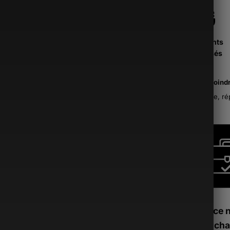
Paiements
Sécurisés
La moind
France, ré
Si ce 
tu peux cha