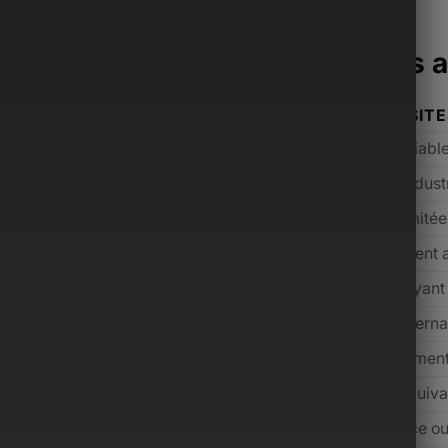
acoche Monsieur surpasse les a
ONSIEUR
AUTRES SIT
mium sélectionnés
Qualité variabl
ium avant expédition
Contrôle indust
cant incluse
Souvent limité
s inclus selon l’offre
Généralement 
 jours (conditions applicables)
Rare ou payant
 dédié, réponse rapide
Support interna
m, de l’entrée de gamme au luxe
Majoritairemen
 prix payé grâce aux services inclus
Souvent équiva
alisée dédiée aux hommes modernes
Marketplace o