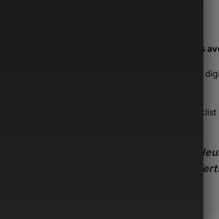
Inclus av
Guide dig
€)
Checklist 
€)
Valeur
offert