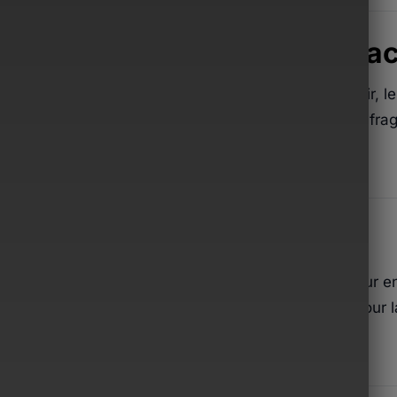
ur résister. Pensée pour l’ac
st™ a été développée pour les amateurs de plein air, 
sent de confier leurs affaires à une simple sacoche fragi
’adaptabilité.
ux éléments. Et au temps.
n militaire haute densité, la sacoche est conçue pour en
st entièrement imperméable, ce qui la rend idéale pour l
u toute autre activité en extérieur.