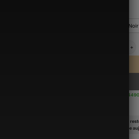
Alternative:
Couleur
Kaki
Noir
quantité de S
Use up to
449
Il vous res
soit traitée a