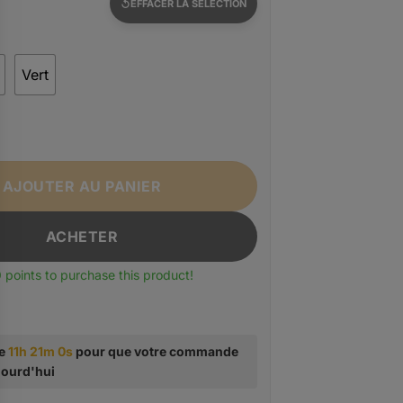
EFFACER LA SÉLECTION
Vert
acoche Poitrine Homme Militaire Tactique - DulWaist
AJOUTER AU PANIER
ACHETER
0
points to purchase this product!
te
11h 20m 59s
pour que votre commande
ujourd'hui