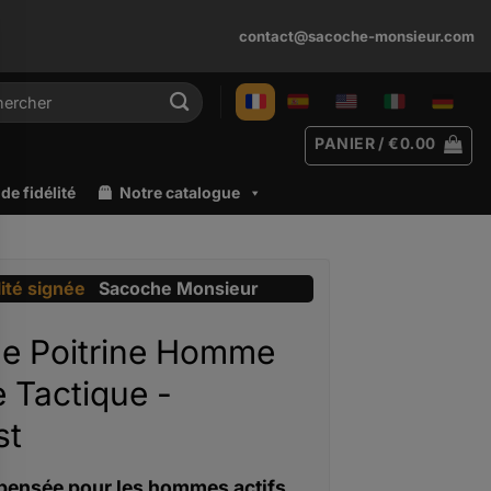
contact@sacoche-monsieur.com
rche
PANIER /
€
0.00
e fidélité
Notre catalogue
lité signée
Sacoche Monsieur
e Poitrine Homme
re Tactique -
st
pensée pour les hommes actifs