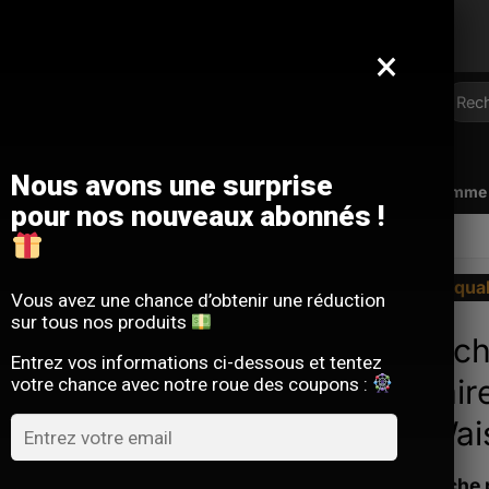
Offre limitée : -10 % sur votre commande
avec le code
SACM10
×
Reche
pour :
Nous avons une surprise
Qui sommes-nous ?
FAQ
Contact
Programme d
pour nos nouveaux abonnés !
/
SACOCHE TACTIQUE MILITAIRE
La qua
Vous avez une chance d’obtenir une réduction
sur tous nos produits
Sacoch
Entrez vos informations ci-dessous et tentez
Militai
votre chance avec notre roue des coupons :
DulWai
La sacoche 