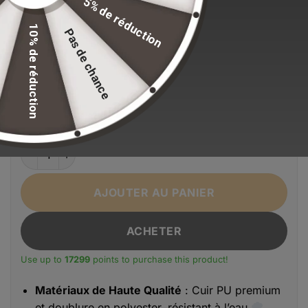
5% de réduction
Stock volontairement limité pour maintenir nos
standards de qualité.
10% de réduction
Pas de chance
EFFACER LA SÉLECTION
Alternative:
Couleur
Marron
Noir
quantité de Sacoche Voyage Cuir Pliable - Duffle
AJOUTER AU PANIER
ACHETER
Use up to
17299
points to purchase this product!
Matériaux de Haute Qualité
: Cuir PU premium
et doublure en polyester, résistant à l’eau
,