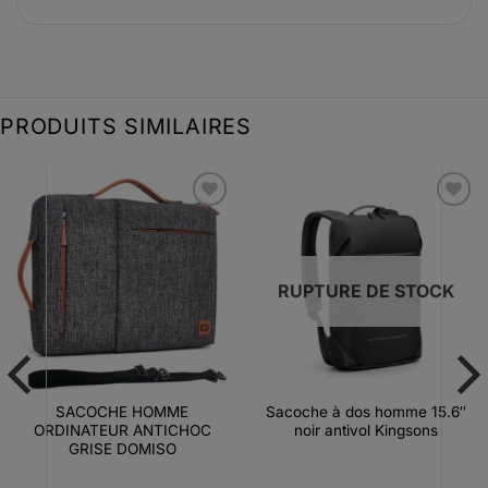
PRODUITS SIMILAIRES
Ajouter
Ajouter
à la liste
à la liste
d’envies
d’envies
RUPTURE DE STOCK
SACOCHE HOMME
Sacoche à dos homme 15.6″
ORDINATEUR ANTICHOC
noir antivol Kingsons
GRISE DOMISO