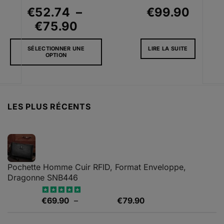
€
52.74
–
€
99.90
Plage
€
75.90
de
SÉLECTIONNER UNE
LIRE LA SUITE
l
prix :
OPTION
€52.74
Ce
0.
à
produit
a
€75.90
plusieurs
LES PLUS RÉCENTS
variations.
Les
options
peuvent
être
choisies
Pochette Homme Cuir RFID, Format Enveloppe,
sur
Dragonne SNB446
la
page
Plage
€
69.90
–
€
79.90
Note
5.00
du
sur 5
de
produit
prix :