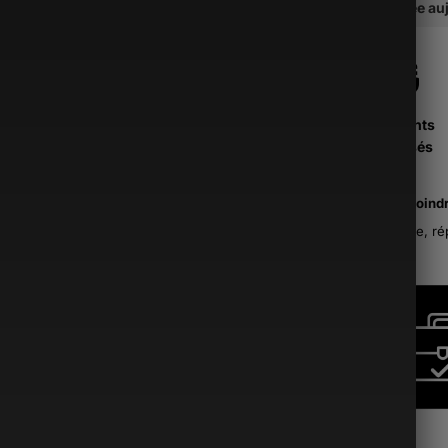
soit traitée a
Paiements
Sécurisés
La moind
France, ré