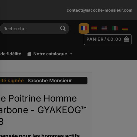
contact@sacoche-monsieur.com
Recherche
pour :
PANIER /
€
0.00
e fidélité
Notre catalogue
lité signée
Sacoche Monsieur
e Poitrine Homme
arbone - GYAKEOG™
3
pensée pour les hommes actifs