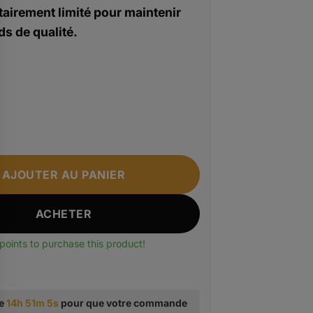
airement limité pour maintenir
s de qualité.
Sacoche Poitrine Homme Luxe Carbone - GYAKEOG™ 8801‑
AJOUTER AU PANIER
ACHETER
points to purchase this product!
te
14h 51m 4s
pour que votre commande