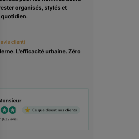
rester organisés, stylés et
 quotidien.
avis client)
erne. L’efficacité urbaine. Zéro
Monsieur
Ce que disent nos clients
n
(622 avis)