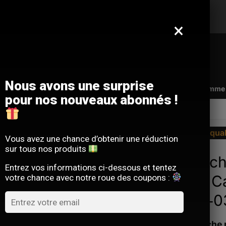
Offre limitée : -10 % sur votre commande
avec le code
SACM10
×
Nous avons une surprise
Qui sommes-nous ?
FAQ
Contact
Programme d
pour nos nouveaux abonnés !
La qua
Vous avez une chance d’obtenir une réduction
sur tous nos produits
Sacoch
Entrez vos informations ci-dessous et tentez
Luxe C
votre chance avec notre roue des coupons :
8801‑0
La sacoche 