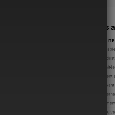
acoche Monsieur surpasse les a
ONSIEUR
AUTRES SIT
mium sélectionnés
Qualité variabl
ium avant expédition
Contrôle indust
cant incluse
Souvent limité
s inclus selon l’offre
Généralement 
 jours (conditions applicables)
Rare ou payant
 dédié, réponse rapide
Support interna
m, de l’entrée de gamme au luxe
Majoritairemen
 prix payé grâce aux services inclus
Souvent équiva