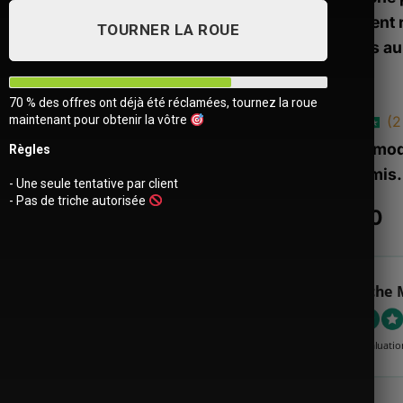
qui veulent 
TOURNER LA ROUE
efficaces au
70 % des offres ont déjà été réclamées, tournez la roue
maintenant pour obtenir la vôtre
(
2
Noté
2
4.5
Le style mod
Règles
sur 5 basé
compromis.
sur
- Une seule tentative par client
notations
- Pas de triche autorisée
client
€
79.90
Sacoche 
Ajouter
4.89 évaluatio
à la liste
d’envies