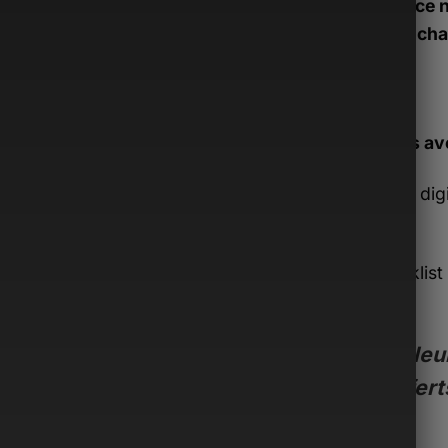
Si ce 
tu peux cha
Inclus av
Guide dig
€)
Checklist 
€)
Valeur
offert