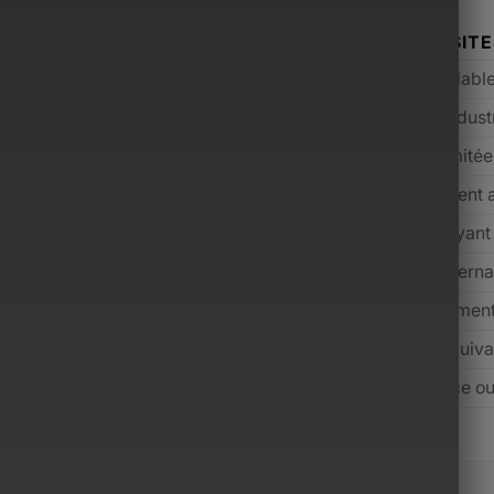
ONSIEUR
AUTRES SIT
mium sélectionnés
Qualité variabl
ium avant expédition
Contrôle indust
cant incluse
Souvent limité
s inclus selon l’offre
Généralement 
 jours (conditions applicables)
Rare ou payant
 dédié, réponse rapide
Support interna
m, de l’entrée de gamme au luxe
Majoritairemen
 prix payé grâce aux services inclus
Souvent équiva
alisée dédiée aux hommes modernes
Marketplace o