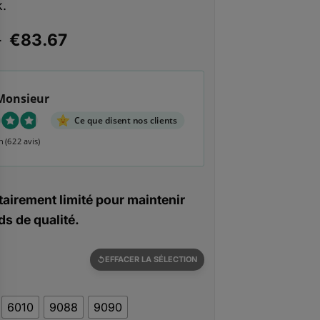
k.
Plage
–
€
83.67
de
prix :
€68.97
Monsieur
à
€83.67
Ce que disent nos clients
n
(622 avis)
airement limité pour maintenir
s de qualité.
EFFACER LA SÉLECTION
6010
9088
9090