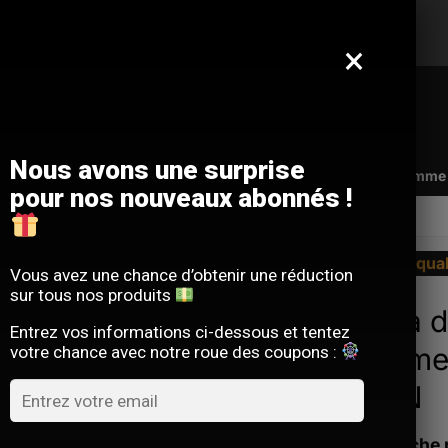
Offre limitée : -10 % sur votre commande
avec le code
SACM10
×
Nous avons une surprise
Qui sommes-nous ?
FAQ
Contact
Programme d
pour nos nouveaux abonnés !
La qua
Vous avez une chance d’obtenir une réduction
sur tous nos produits
Sac à d
Entrez vos informations ci-dessous et tentez
hommes
votre chance avec notre roue des coupons :
ELAN
La sacoche 