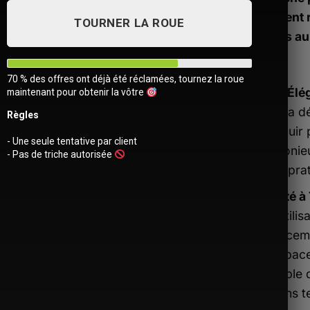
qui veulent 
TOURNER LA ROUE
efficaces au
70 % des offres ont déjà été réclamées, tournez la roue
Style Élé
maintenant pour obtenir la vôtre
dans la d
Règles
similicui
- Une seule tentative par client
harmonieu
- Pas de triche autorisée
utilité pra
Adapté à
une utilis
déplaceme
un espace
Ajouter
portable 
à la liste
d’envies
besoins t