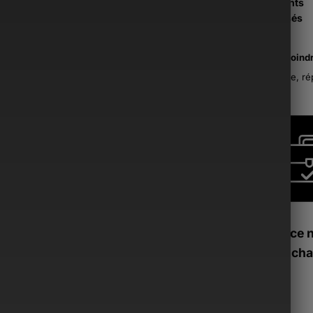
Paiements
Sécurisés
La moind
France, ré
Si ce 
tu peux cha