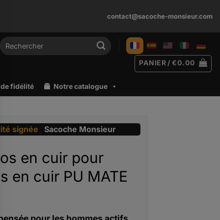
contact@sacoche-monsieur.com
Recherche
pour :
PANIER /
€
0.00
e fidélité
Notre catalogue
lité signée
Sacoche Monsieur
os en cuir pour
 en cuir PU MATE
pensée pour les hommes actifs