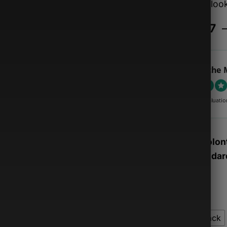
votre loo
€
68.97
Sacoche 
4.89 évaluatio
Stock volont
nos standard
Alternative:
Couleur
6005Black