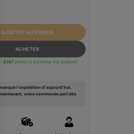
Sac à dos en cuir pour hommes en cuir PU MATE ELAN
AJOUTER AU PANIER
ACHETER
 - 8367
points to purchase this product!
anqué l'expédition d'aujourd'hui.
intenant, votre commande part dès