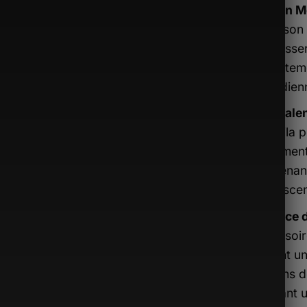
Design Mo
Avec son 
repousser
parfaitem
quotidienn
Polyvale
mochila p
seulement 
convenan
adolescen
Alliance d
accessoire
offrant u
besoins d
ajoutant 