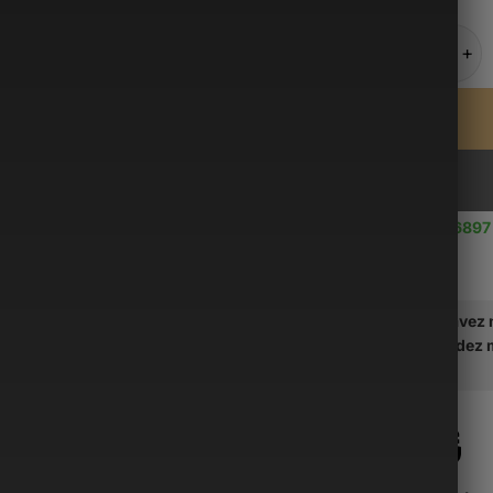
quantité de 
Use up to
6897
Vous avez m
Commandez ma
demain.