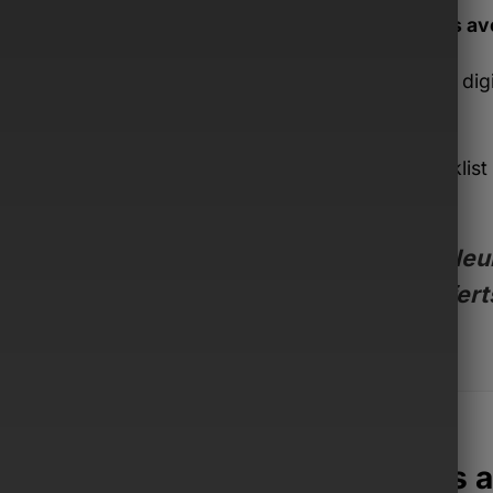
Inclus av
Guide dig
€)
Checklist 
€)
Valeur
offert
acoche Monsieur surpasse les a