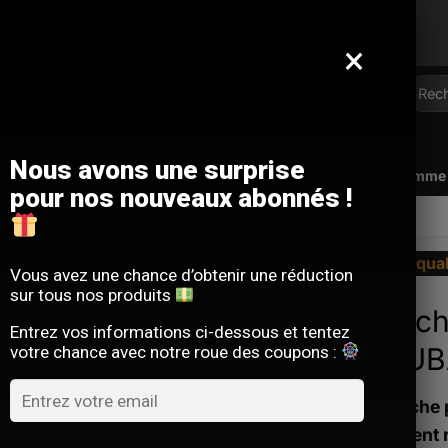
Offre limitée : -10 % sur votre commande
avec le code
SACM10
×
Reche
pour :
Nous avons une surprise
Qui sommes-nous ?
FAQ
Contact
Programme d
pour nos nouveaux abonnés !
La qua
Vous avez une chance d’obtenir une réduction
sur tous nos produits
Sacoch
Entrez vos informations ci-dessous et tentez
TOYUB
votre chance avec notre roue des coupons :
La sacoche 
qui veulent 