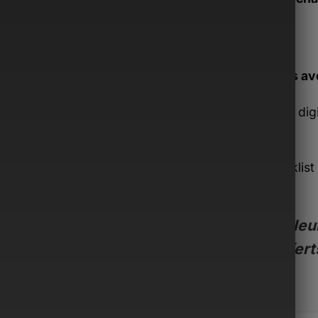
Inclus av
Guide dig
€)
Checklist 
€)
Valeur
offert