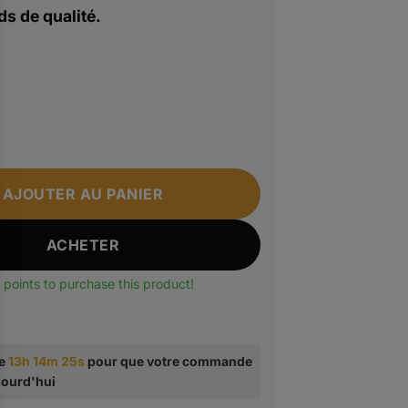
s de qualité.
Sacoche Poitrine Homme - TOYUBAG
AJOUTER AU PANIER
ACHETER
points to purchase this product!
te
13h 14m 24s
pour que votre commande
ujourd'hui