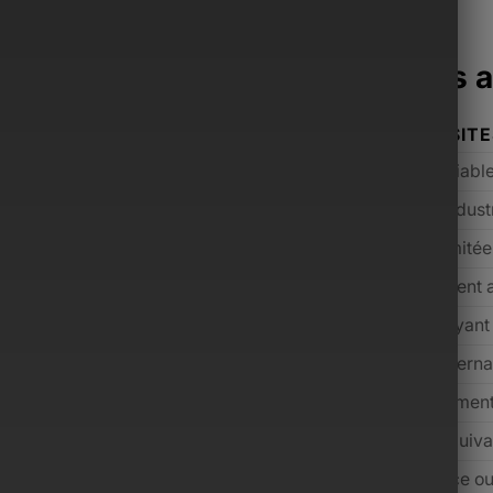
acoche Monsieur surpasse les a
ONSIEUR
AUTRES SIT
mium sélectionnés
Qualité variabl
ium avant expédition
Contrôle indust
cant incluse
Souvent limité
s inclus selon l’offre
Généralement 
 jours (conditions applicables)
Rare ou payant
 dédié, réponse rapide
Support interna
m, de l’entrée de gamme au luxe
Majoritairemen
 prix payé grâce aux services inclus
Souvent équiva
alisée dédiée aux hommes modernes
Marketplace o