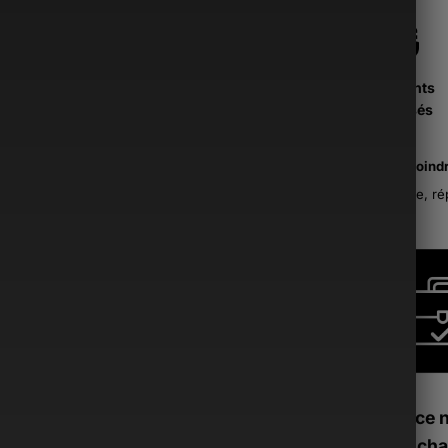
Paiements
Sécurisés
La moind
France, ré
Si ce 
tu peux cha