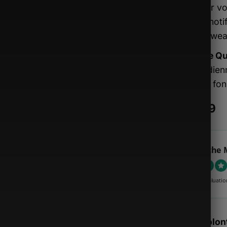
garder vo
d’un moti
streetwea
Usage Qu
quotidien
alliant fo
€
49.99
Sacoche 
4.89 évaluatio
Stock volont