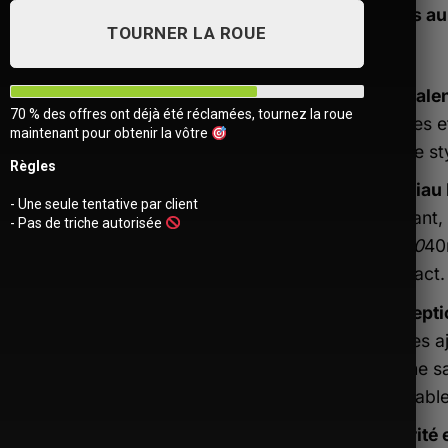
efficaces au
TOURNER LA ROUE
Polyvalen
70 % des offres ont déjà été réclamées, tournez la roue
femmes e
maintenant pour obtenir la vôtre
touche st
Règles
Matériau
- Une seule tentative par client
résistant
- Pas de triche autorisée
180
150
40
compact.
Concepti
sangles a
comme sac
Ajouter
adaptable
à la liste
d’envies
Sécurité 