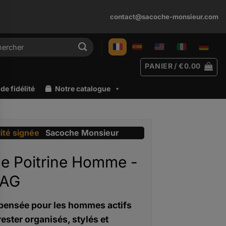
contact@sacoche-monsieur.com
rche
PANIER /
€
0.00
e fidélité
Notre catalogue
lité signée
Sacoche Monsieur
e Poitrine Homme -
AG
pensée pour les hommes actifs
rester organisés, stylés et