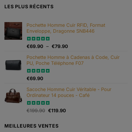
plusieurs
LES PLUS RÉCENTS
variations.
Les
options
Pochette Homme Cuir RFID, Format
peuvent
Enveloppe, Dragonne SNB446
être
choisies
Plage
Note
€
69.90
5.00
–
€
79.90
sur
sur 5
de
la
Pochette Homme à Cadenas à Code, Cuir
prix :
page
PU, Poche Téléphone F07
€69.90
du
à
produit
€79.90
Note
€
69.90
4.67
sur 5
Sacoche Homme Cuir Véritable - Pour
Ordinateur 14 pouces - Café
Le
Le
Note
€
199.90
5.00
€
119.90
sur 5
prix
prix
initial
actuel
MEILLEURES VENTES
était :
est :