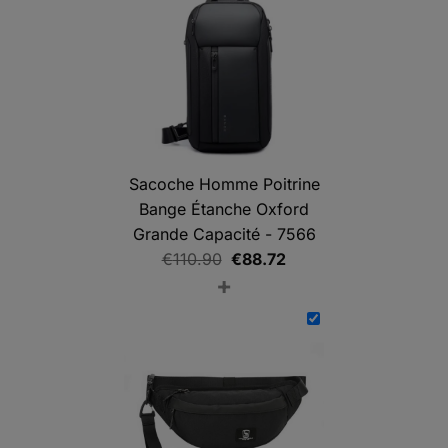
Sacoche Homme Poitrine
Bange Étanche Oxford
Grande Capacité - 7566
Le
Le
€
110.90
€
88.72
+
prix
prix
initial
actuel
était :
est :
€110.90.
€88.72.