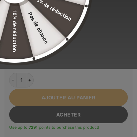
5% de réduction
standards de qualité.
10% de réduction
Pas de chance
EFFACER LA SÉLECTION
Alternative:
Couleur
Bleu
Gris
Noir
Vert Armée
Taille
36 x 20.5 x 10.5cm
quantité de Sacoche Homme Poitrine Bange Étanche Oxford
AJOUTER AU PANIER
ACHETER
Use up to
7291
points to purchase this product!