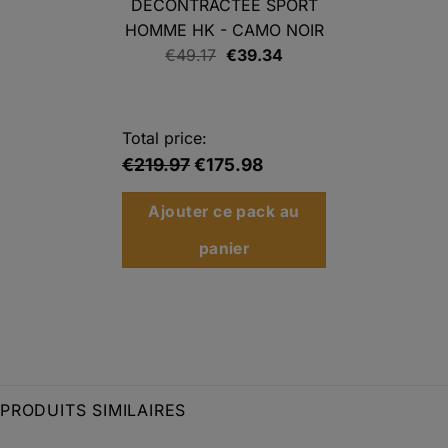
DÉCONTRACTÉE SPORT
HOMME HK - CAMO NOIR
Le
Le
€
49.17
€
39.34
prix
prix
initial
actuel
était :
est :
Total price:
€49.17.
€39.34.
€219.97
€175.98
Ajouter ce pack au
panier
PRODUITS SIMILAIRES