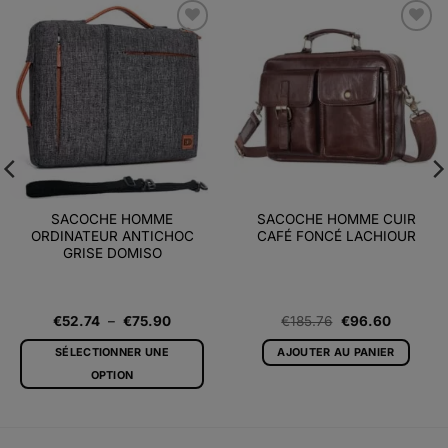
Ajouter
Ajouter
à la liste
à la liste
d’envies
d’envies
SACOCHE HOMME
SACOCHE HOMME CUIR
ORDINATEUR ANTICHOC
CAFÉ FONCÉ LACHIOUR
GRISE DOMISO
Plage
Le
Le
€
52.74
–
€
75.90
€
185.76
€
96.60
de
prix
prix
prix :
initial
actuel
SÉLECTIONNER UNE
AJOUTER AU PANIER
€52.74
était :
est :
à
€185.76.
€96.60.
OPTION
€75.90
Ce
produit
a