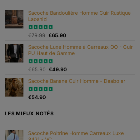
€199.90.
€119.90.
Sacoche Bandoulière Homme Cuir Rustique
Laoshizi
Le
Le
Note
€
79.99
4.88
€
65.90
sur 5
prix
prix
Sacoche Luxe Homme à Carreaux OO - Cuir
initial
actuel
PU Haut de Gamme
était :
est :
€79.99.
€65.90.
Le
Le
Note
€
65.90
4.82
€
49.90
sur 5
prix
prix
Sacoche Banane Cuir Homme - Deabolar
initial
actuel
était :
est :
€65.90.
€49.90.
Note
€
54.90
4.79
sur 5
LES MIEUX NOTÉS
Sacoche Poitrine Homme Carreaux Luxe
3421 - VC