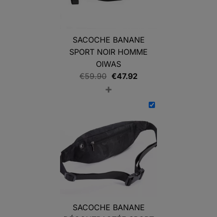
SACOCHE BANANE
SPORT NOIR HOMME
OIWAS
Le
Le
€
59.90
€
47.92
+
prix
prix
initial
actuel
était :
est :
€59.90.
€47.92.
SACOCHE BANANE