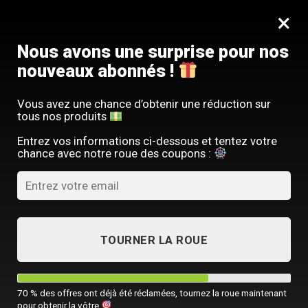
Passer
SERVICE CLIENT FRANÇAIS
×
au
Offre limitée : -10 % sur votre commande
contenu
avec le code
SACM10
Nous avons une surprise pour nos
nouveaux abonnés !
Vous avez une chance d’obtenir une réduction sur
tous nos produits
ACCUEIL
/
TOUTES NOS SACOCHES HOMME
Entrez vos informations ci-dessous et tentez votre
chance avec notre roue des coupons :
TOURNER LA ROUE
70 % des offres ont déjà été réclamées, tournez la roue maintenant
pour obtenir la vôtre