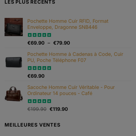
LES PLUS RÉCENTS
Pochette Homme Cuir RFID, Format
Enveloppe, Dragonne SNB446
Plage
Note
€
69.90
5.00
–
€
79.90
sur 5
de
Pochette Homme à Cadenas à Code, Cuir
prix :
PU, Poche Téléphone F07
€69.90
à
€79.90
Note
€
69.90
4.67
sur 5
Sacoche Homme Cuir Véritable - Pour
Ordinateur 14 pouces - Café
Le
Le
Note
€
199.90
5.00
€
119.90
sur 5
prix
prix
initial
actuel
MEILLEURES VENTES
était :
est :
€199.90.
€119.90.