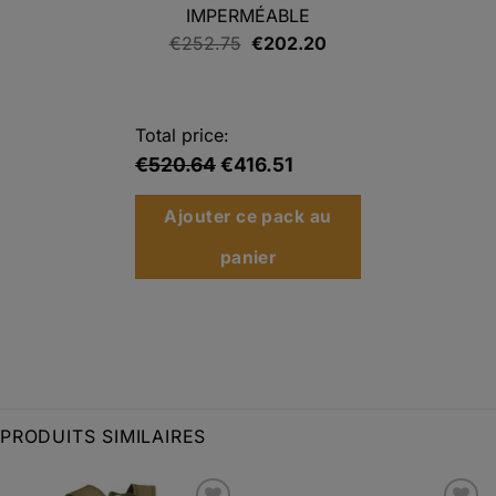
IMPERMÉABLE
Le
Le
€
252.75
€
202.20
prix
prix
initial
actuel
était :
est :
Total price:
€252.75.
€202.20.
€520.64
€416.51
Ajouter ce pack au
panier
PRODUITS SIMILAIRES