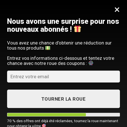
Passer
SERVICE CLIENT FRANÇAIS
×
au
Offre limitée : -10 % sur votre commande
contenu
avec le code
SACM10
Nous avons une surprise pour nos
nouveaux abonnés !
Vous avez une chance d’obtenir une réduction sur
tous nos produits
ACCUEIL
/
SACOCHE HOMME GRANDE TAILLE
Entrez vos informations ci-dessous et tentez votre
chance avec notre roue des coupons :
TOURNER LA ROUE
70 % des offres ont déjà été réclamées, tournez la roue maintenant
pour obtenir la vôtre