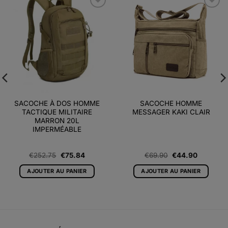
Ajouter
Ajouter
à la liste
à la liste
d’envies
d’envies
SACOCHE À DOS HOMME
SACOCHE HOMME
TACTIQUE MILITAIRE
MESSAGER KAKI CLAIR
MARRON 20L
IMPERMÉABLE
Le
Le
Le
Le
€
252.75
€
75.84
€
69.90
€
44.90
prix
prix
prix
prix
initial
actuel
initial
actuel
AJOUTER AU PANIER
AJOUTER AU PANIER
était :
est :
était :
est :
€252.75.
€75.84.
€69.90.
€44.90.