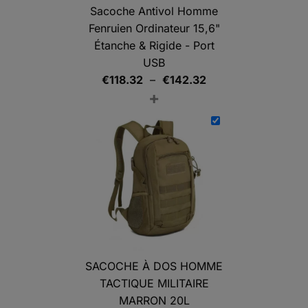
Sacoche Antivol Homme
Fenruien Ordinateur 15,6"
Étanche & Rigide - Port
USB
Plage
€
118.32
–
€
142.32
+
de
prix :
€118.32
à
€142.32
SACOCHE À DOS HOMME
TACTIQUE MILITAIRE
MARRON 20L