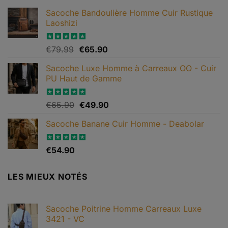
Sacoche Bandoulière Homme Cuir Rustique
Laoshizi
Le
Le
Note
€
79.99
4.88
€
65.90
sur 5
prix
prix
Sacoche Luxe Homme à Carreaux OO - Cuir
initial
actuel
PU Haut de Gamme
était :
est :
€79.99.
€65.90.
Le
Le
Note
€
65.90
4.82
€
49.90
sur 5
prix
prix
Sacoche Banane Cuir Homme - Deabolar
initial
actuel
était :
est :
€65.90.
€49.90.
Note
€
54.90
4.79
sur 5
LES MIEUX NOTÉS
Sacoche Poitrine Homme Carreaux Luxe
3421 - VC