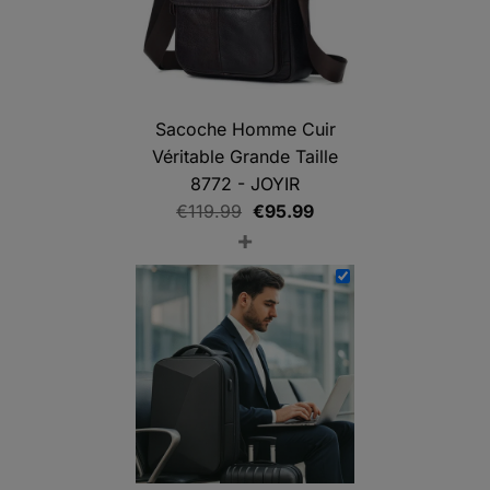
Sacoche Homme Cuir
Véritable Grande Taille
8772 - JOYIR
Le
Le
€
119.99
€
95.99
+
prix
prix
initial
actuel
était :
est :
€119.99.
€95.99.