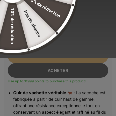
5% de réduction
standards de qualité.
10% de réduction
Pas de chance
EFFACER LA SÉLECTION
Alternative:
Couleur
quantité de Sacoche Homme Cuir Véritable Grande Taille 87
AJOUTER AU PANIER
ACHETER
Use up to
11999
points to purchase this product!
Cuir de vachette véritable
: La sacoche est
fabriquée à partir de cuir haut de gamme,
offrant une résistance exceptionnelle tout en
conservant un aspect élégant et raffiné au fil du