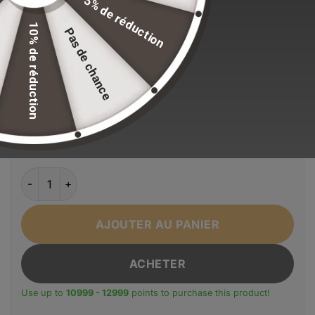
5% de réduction
standards de qualité.
10% de réduction
Pas de chance
EFFACER LA SÉLECTION
Alternative:
Couleur
Bleu
Bleu paon
Marron
Noir
Rose
Vert
Taille
large
small
quantité de Sacoche Grande Taille Voyage Homme 3/5 jours 
AJOUTER AU PANIER
ACHETER
Use up to
10999 - 12999
points to purchase this product!