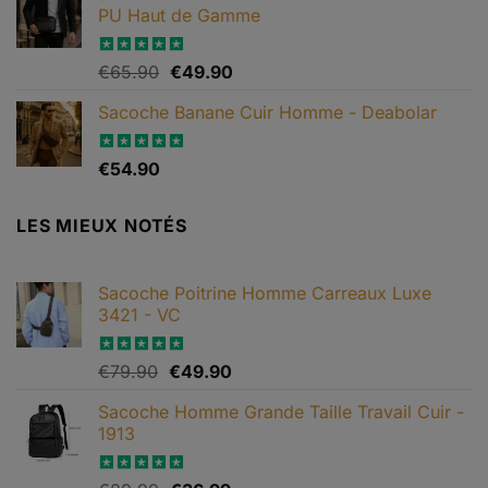
PU Haut de Gamme
était :
est :
€79.99.
€65.90.
Le
Le
Note
€
65.90
4.82
€
49.90
sur 5
prix
prix
Sacoche Banane Cuir Homme - Deabolar
initial
actuel
était :
est :
€65.90.
€49.90.
Note
€
54.90
4.79
sur 5
LES MIEUX NOTÉS
Sacoche Poitrine Homme Carreaux Luxe
3421 - VC
Le
Le
Note
€
79.90
5.00
€
49.90
sur 5
prix
prix
Sacoche Homme Grande Taille Travail Cuir -
initial
actuel
1913
était :
est :
€79.90.
€49.90.