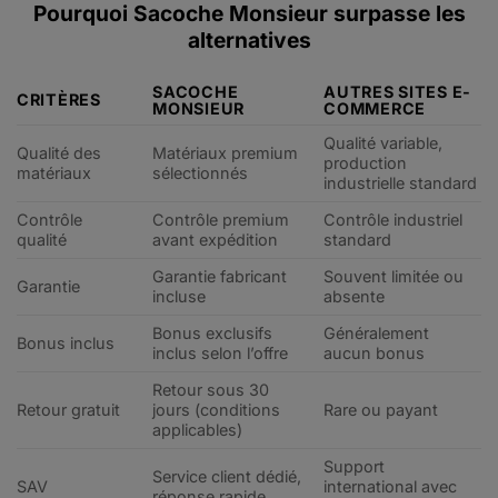
Pourquoi Sacoche Monsieur surpasse les
alternatives
SACOCHE
AUTRES SITES E-
CRITÈRES
MONSIEUR
COMMERCE
Qualité variable,
Qualité des
Matériaux premium
production
matériaux
sélectionnés
industrielle standard
Contrôle
Contrôle premium
Contrôle industriel
qualité
avant expédition
standard
Garantie fabricant
Souvent limitée ou
Garantie
incluse
absente
Bonus exclusifs
Généralement
Bonus inclus
inclus selon l’offre
aucun bonus
Retour sous 30
Retour gratuit
jours (conditions
Rare ou payant
applicables)
Support
Service client dédié,
SAV
international avec
réponse rapide