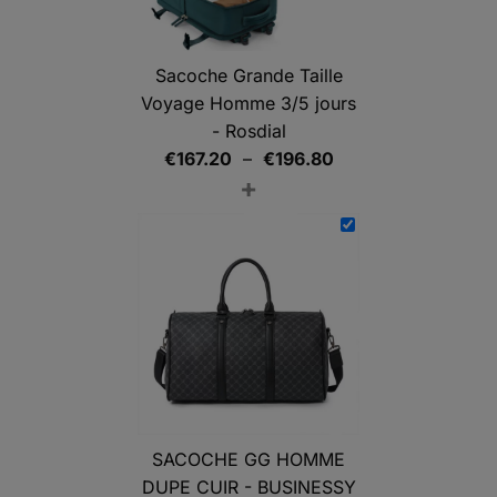
Sacoche Grande Taille
Voyage Homme 3/5 jours
- Rosdial
Plage
€
167.20
–
€
196.80
+
de
prix :
€167.20
à
€196.80
SACOCHE GG HOMME
DUPE CUIR - BUSINESSY