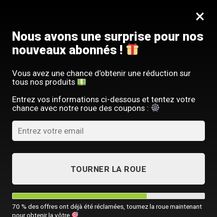
Passer
SERVICE CLIENT FRANÇAIS
×
au
Offre limitée : -10 % sur votre commande
contenu
avec le code
SACM10
Nous avons une surprise pour nos
nouveaux abonnés !
Vous avez une chance d’obtenir une réduction sur
tous nos produits
ACCUEIL
/
TOUTES NOS SACOCHES HOMME
/
SACS DE VOYAGE HOMM
Entrez vos informations ci-dessous et tentez votre
chance avec notre roue des coupons :
TOURNER LA ROUE
70 % des offres ont déjà été réclamées, tournez la roue maintenant
pour obtenir la vôtre