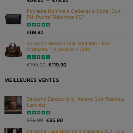
€
69.90
–
€
79.90
sur 5
de
Pochette Homme à Cadenas à Code, Cuir
prix :
PU, Poche Téléphone F07
€69.90
à
€79.90
Note
€
69.90
4.67
sur 5
Sacoche Homme Cuir Véritable - Pour
Ordinateur 14 pouces - Café
Le
Le
Note
€
199.90
5.00
€
119.90
sur 5
prix
prix
initial
actuel
MEILLEURES VENTES
était :
est :
€199.90.
€119.90.
Sacoche Bandoulière Homme Cuir Rustique
Laoshizi
Le
Le
Note
€
79.99
4.88
€
65.90
sur 5
prix
prix
Sacoche Luxe Homme à Carreaux OO - Cuir
initial
actuel