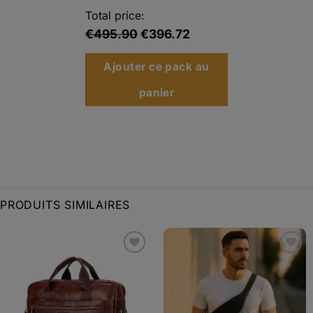
était :
est :
Total price:
€139.90.
€111.92.
€495.90
€396.72
Ajouter ce pack au
panier
PRODUITS SIMILAIRES
Ajouter
Ajouter
à la liste
à la liste
d’envies
d’envies