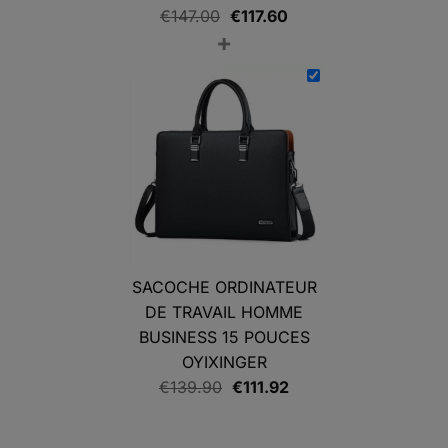
Le
Le
€
147.00
€
117.60
+
prix
prix
initial
actuel
était :
est :
€147.00.
€117.60.
SACOCHE ORDINATEUR
DE TRAVAIL HOMME
BUSINESS 15 POUCES
OYIXINGER
Le
Le
€
139.90
€
111.92
prix
prix
initial
actuel