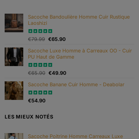
était :
est :
€199.90.
€119.90.
Sacoche Bandoulière Homme Cuir Rustique
Laoshizi
Le
Le
Note
€
79.99
4.88
€
65.90
sur 5
prix
prix
Sacoche Luxe Homme à Carreaux OO - Cuir
initial
actuel
PU Haut de Gamme
était :
est :
€79.99.
€65.90.
Le
Le
Note
€
65.90
4.82
€
49.90
sur 5
prix
prix
Sacoche Banane Cuir Homme - Deabolar
initial
actuel
était :
est :
€65.90.
€49.90.
Note
€
54.90
4.79
sur 5
LES MIEUX NOTÉS
Sacoche Poitrine Homme Carreaux Luxe