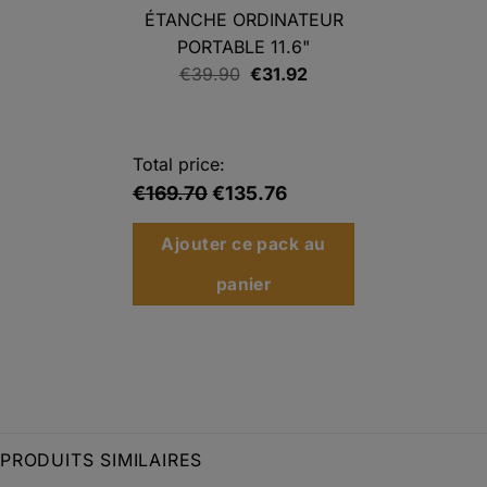
ÉTANCHE ORDINATEUR
PORTABLE 11.6"
Le
Le
€
39.90
€
31.92
prix
prix
initial
actuel
était :
est :
Total price:
€39.90.
€31.92.
€169.70
€135.76
Ajouter ce pack au
panier
PRODUITS SIMILAIRES