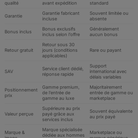
qualité
avant expédition
standard
Garantie fabricant
Souvent limitée ou
Garantie
incluse
absente
Bonus exclusifs
Généralement
Bonus inclus
inclus selon l’offre
aucun bonus
Retour sous 30
Retour gratuit
jours (conditions
Rare ou payant
applicables)
Support
Service client dédié,
SAV
international avec
réponse rapide
délais variables
Gamme premium,
Majoritairement
Positionnement
de l’entrée de
entrée de gamme ou
prix
gamme au luxe
marketplace
Supérieure au prix
Souvent équivalente
Valeur perçue
payé grâce aux
au prix payé
services inclus
Marque spécialisée
Marque &
Marketplace ou
dédiée aux hommes
image
marque générique