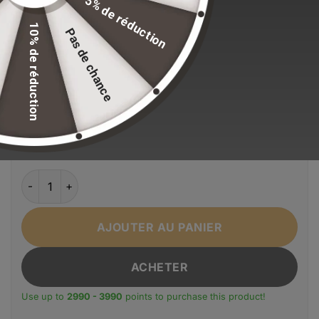
5% de réduction
standards de qualité.
10% de réduction
Pas de chance
EFFACER LA SÉLECTION
Alternative:
Taille
11 pouces
13 pouces
Couleur
bleu marine
Noir
quantité de Sacoche avec poignée pour PC 13 pouces - desi
AJOUTER AU PANIER
ACHETER
Use up to
2990 - 3990
points to purchase this product!