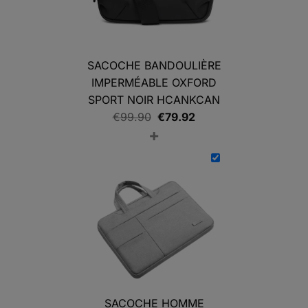
SACOCHE BANDOULIÈRE
IMPERMÉABLE OXFORD
SPORT NOIR HCANKCAN
Le
Le
€
99.90
€
79.92
+
prix
prix
initial
actuel
était :
est :
€99.90.
€79.92.
SACOCHE HOMME