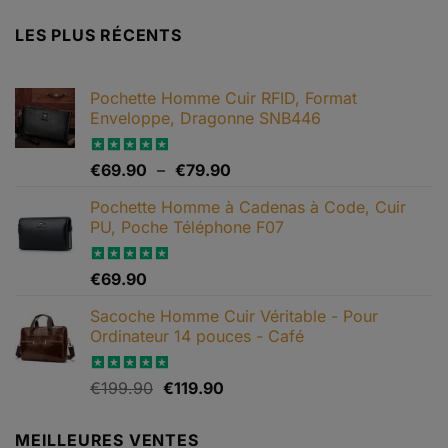
LES PLUS RÉCENTS
Pochette Homme Cuir RFID, Format
Enveloppe, Dragonne SNB446
Plage
Note
€
69.90
5.00
–
€
79.90
sur 5
de
Pochette Homme à Cadenas à Code, Cuir
prix :
PU, Poche Téléphone F07
€69.90
à
€79.90
Note
€
69.90
4.67
sur 5
Sacoche Homme Cuir Véritable - Pour
Ordinateur 14 pouces - Café
Le
Le
Note
€
199.90
5.00
€
119.90
sur 5
prix
prix
initial
actuel
MEILLEURES VENTES