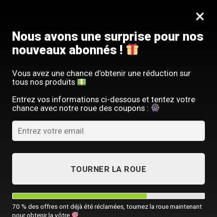
Passer
SERVICE CLIENT FRANÇAIS
×
au
Offre limitée : -10 % sur votre commande
contenu
avec le code
SACM10
Nous avons une surprise pour nos
nouveaux abonnés !
Vous avez une chance d’obtenir une réduction sur
tous nos produits
ACCUEIL
/
TOUTES NOS SACOCHES HOMME
/
SACOCHE PAS CHER HO
Entrez vos informations ci-dessous et tentez votre
chance avec notre roue des coupons :
TOURNER LA ROUE
70 % des offres ont déjà été réclamées, tournez la roue maintenant
pour obtenir la vôtre