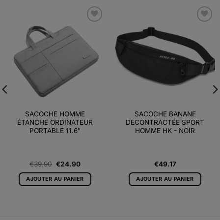
Ajouter
Ajouter
à la liste
à la liste
d’envies
d’envies
SACOCHE HOMME
SACOCHE BANANE
ÉTANCHE ORDINATEUR
DÉCONTRACTÉE SPORT
PORTABLE 11.6″
HOMME HK - NOIR
Le
Le
€
39.90
€
24.90
€
49.17
prix
prix
initial
actuel
AJOUTER AU PANIER
AJOUTER AU PANIER
était :
est :
€39.90.
€24.90.