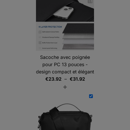
Sacoche avec poignée
pour PC 13 pouces -
design compact et élégant
Plage
€
23.92
–
€
31.92
+
de
prix :
€23.92
à
€31.92