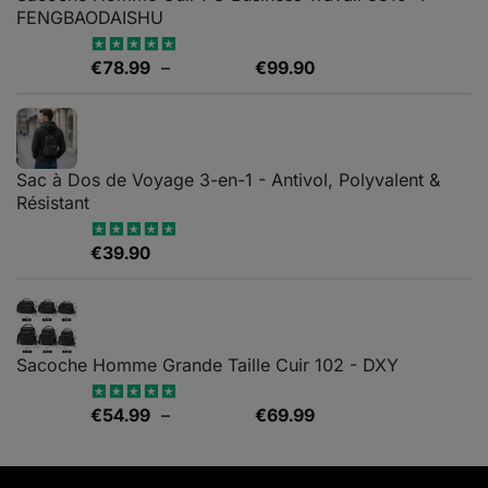
FENGBAODAISHU
Plage
€
78.99
–
€
99.90
Note
5.00
sur 5
de
prix :
€78.99
à
Sac à Dos de Voyage 3-en-1 - Antivol, Polyvalent &
€99.90
Résistant
€
39.90
Note
5.00
sur 5
Sacoche Homme Grande Taille Cuir 102 - DXY
Plage
€
54.99
–
€
69.99
Note
5.00
sur 5
de
prix :
€54.99