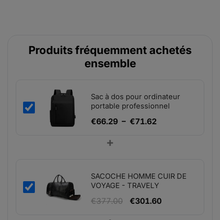
Produits fréquemment achetés
ensemble
Sac à dos pour ordinateur
portable professionnel
Plage
€
66.29
–
€
71.62
de
+
prix :
€66.29
à
SACOCHE HOMME CUIR DE
€71.62
VOYAGE - TRAVELY
Le
Le
€
377.00
€
301.60
prix
prix