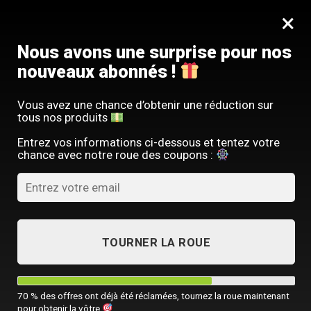
Passer
SERVICE CLIENT FRANÇAIS
×
au
Offre limitée : -10 % sur votre commande
contenu
avec le code
SACM10
Nous avons une surprise pour nos
nouveaux abonnés !
Vous avez une chance d’obtenir une réduction sur
tous nos produits
ACCUEIL
/
SAC À DOS LUXE
/
SAC À DOS POUR ORDINATEUR PORTABLE
Entrez vos informations ci-dessous et tentez votre
chance avec notre roue des coupons :
TOURNER LA ROUE
70 % des offres ont déjà été réclamées, tournez la roue maintenant
pour obtenir la vôtre