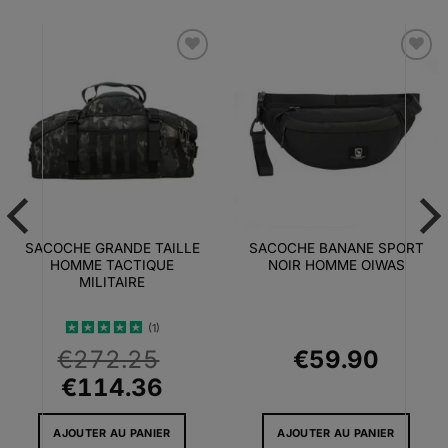
Ajouter
Ajouter
à la liste
à la liste
d’envies
d’envies
SACOCHE GRANDE TAILLE
SACOCHE BANANE SPORT
HOMME TACTIQUE
NOIR HOMME OIWAS
MILITAIRE
(1)
Note
5
sur
€
272.25
€
59.90
5
Le
Le
€
114.36
prix
prix
AJOUTER AU PANIER
AJOUTER AU PANIER
l
initial
actuel