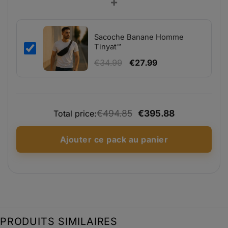
+
initial
actuel
était :
est :
€377.00.
€301.60.
Sacoche Banane Homme
Tinyat™
Le
Le
€
34.99
€
27.99
prix
prix
initial
actuel
était :
est :
€494.85
€395.88
€34.99.
€27.99.
Total price:
Ajouter ce pack au panier
PRODUITS SIMILAIRES