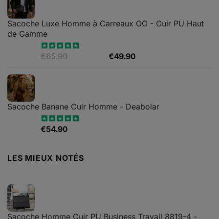
était :
est :
€79.99.
€65.90.
Sacoche Luxe Homme à Carreaux OO - Cuir PU Haut
de Gamme
Le
Le
€
65.90
€
49.90
Note
4.82
sur 5
prix
prix
initial
actuel
était :
est :
€65.90.
€49.90.
Sacoche Banane Cuir Homme - Deabolar
€
54.90
Note
4.79
sur 5
LES MIEUX NOTÉS
Sacoche Homme Cuir PU Business Travail 8819-4 -