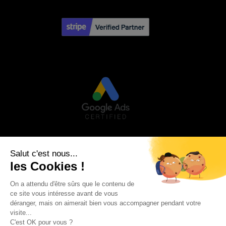
Visa
PayPal
Stripe
MasterCard
Credit
Google
Goog
Card
Pay
Walle
Maestro
2
AVIS CLIENTS
MON COMPTE
MENTIONS LÉGALES