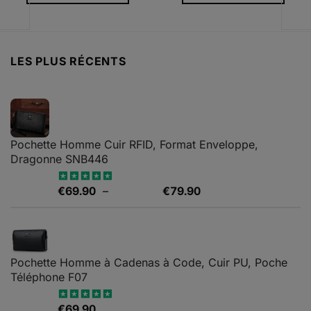
était :
est :
.90.
€272.25.
€114.36.
LES PLUS RÉCENTS
Pochette Homme Cuir RFID, Format Enveloppe,
Dragonne SNB446
Plage
€
69.90
–
€
79.90
Note
5.00
sur 5
de
prix :
€69.90
à
Pochette Homme à Cadenas à Code, Cuir PU, Poche
€79.90
Téléphone F07
€
69.90
Note
4.67