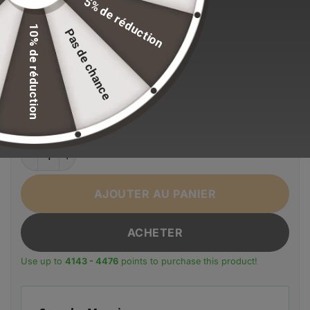
5% de réduction
Stock volontairement limité pour maintenir nos
standards de qualité.
10% de réduction
Pas de chance
EFFACER LA SÉLECTION
Alternative:
Couleur
Bleu
Gris
Noir
quantité de Sac à dos pour ordinateur portable professionne
AJOUTER AU PANIER
ACHETER
Use up to
4143 - 4476
points to purchase this product!