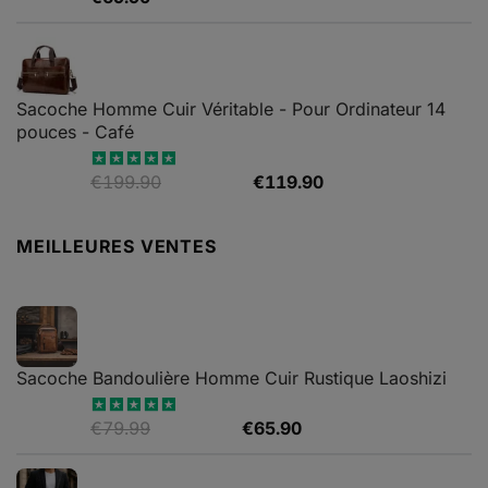
sur 5
Sacoche Homme Cuir Véritable - Pour Ordinateur 14
pouces - Café
Le
Le
€
199.90
€
119.90
Note
5.00
sur 5
prix
prix
initial
actuel
MEILLEURES VENTES
était :
est :
€199.90.
€119.90.
Sacoche Bandoulière Homme Cuir Rustique Laoshizi
Le
Le
€
79.99
€
65.90
Note
4.88
sur 5
prix
prix
initial
actuel