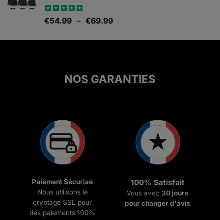
Plage
Note
€
54.99
5.00
–
€
69.99
sur 5
de
prix :
€54.99
à
€69.99
NOS GARANTIES
Paiement Sécurisé
100% Satisfait
Nous utilisons le
Vous avez
30 jours
cryptage SSL pour
pour changer d'avis
des paiements 100%