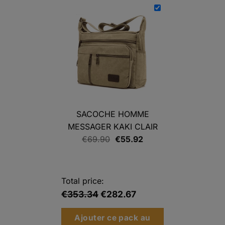
prix :
€118.32
à
€142.32
SACOCHE HOMME
MESSAGER KAKI CLAIR
Le
Le
€
69.90
€
55.92
prix
prix
initial
actuel
était :
est :
Total price:
€69.90.
€55.92.
€353.34
€282.67
Ajouter ce pack au