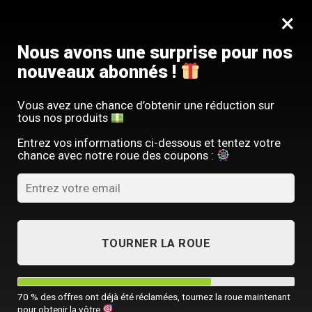
Passer
SERVICE CLIENT FRANÇAIS
×
au
Offre limitée : -10 % sur votre commande
contenu
avec le code
SACM10
Nous avons une surprise pour nos
nouveaux abonnés !
Vous avez une chance d’obtenir une réduction sur
tous nos produits
ACCUEIL
/
TOUTES NOS SACOCHES HOMME
/
SACS DE VOYAGE HOMM
Entrez vos informations ci-dessous et tentez votre
chance avec notre roue des coupons :
TOURNER LA ROUE
70 % des offres ont déjà été réclamées, tournez la roue maintenant
pour obtenir la vôtre