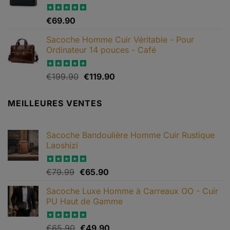
à
€79.90
Note
€
69.90
4.67
sur 5
Sacoche Homme Cuir Véritable - Pour
Ordinateur 14 pouces - Café
Le
Le
Note
€
199.90
5.00
€
119.90
sur 5
prix
prix
initial
actuel
MEILLEURES VENTES
était :
est :
€199.90.
€119.90.
Sacoche Bandoulière Homme Cuir Rustique
Laoshizi
Le
Le
Note
€
79.99
4.88
€
65.90
sur 5
prix
prix
Sacoche Luxe Homme à Carreaux OO - Cuir
initial
actuel
PU Haut de Gamme
était :
est :
€79.99.
€65.90.
Le
Le
Note
€
65.90
4.82
€
49.90