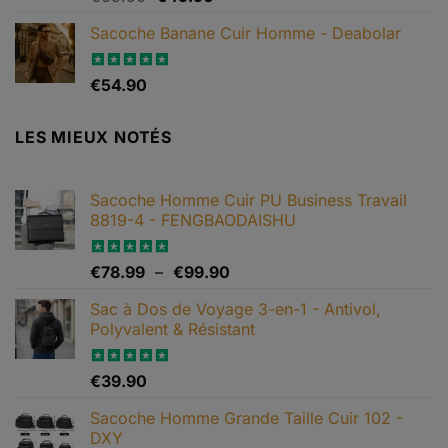
sur 5
prix
prix
Sacoche Banane Cuir Homme - Deabolar
initial
actuel
était :
est :
€65.90.
€49.90.
Note
€
54.90
4.79
sur 5
LES MIEUX NOTÉS
Sacoche Homme Cuir PU Business Travail
8819-4 - FENGBAODAISHU
Plage
Note
€
78.99
5.00
–
€
99.90
sur 5
de
Sac à Dos de Voyage 3-en-1 - Antivol,
prix :
Polyvalent & Résistant
€78.99
à
€99.90
Note
€
39.90
5.00
sur 5
Sacoche Homme Grande Taille Cuir 102 -
DXY