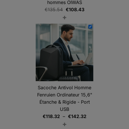
hommes OIWAS
Le
Le
€
135.54
€
108.43
+
prix
prix
initial
actuel
était :
est :
€135.54.
€108.43.
Sacoche Antivol Homme
Fenruien Ordinateur 15,6"
Étanche & Rigide - Port
USB
Plage
€
118.32
–
€
142.32
+
de