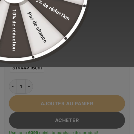
5% de réduction
standards de qualité.
10% de réduction
Pas de chance
EFFACER LA SÉLECTION
Alternative:
Couleur
Noir
Ships From
Taille
31x44x16cm
quantité de Sac à dos de voyage de haute qualité pour ho
AJOUTER AU PANIER
ACHETER
Use up to
6099
points to purchase this product!