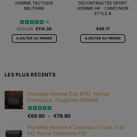
HOMME TACTIQUE
DÉCONTRACTÉE SPORT
MILITAIRE
HOMME HK - CAMO NOIR
STYLE B
(1)
Le
Le
€
272.25
€
114.36
€
49.17
Note
5
sur
prix
prix
5
initial
actuel
AJOUTER AU PANIER
AJOUTER AU PANIER
était :
est :
€272.25.
€114.36.
LES PLUS RÉCENTS
Pochette Homme Cuir RFID, Format
Enveloppe, Dragonne SNB446
Plage
Note
€
69.90
5.00
–
€
79.90
sur 5
de
Pochette Homme à Cadenas à Code, Cuir
prix :
PU, Poche Téléphone F07
€69.90