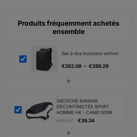
Produits fréquemment achetés
ensemble
Sac à dos business antivol
Plage
€
262.08
–
€
288.29
de
+
prix :
€262.08
à
SACOCHE BANANE
€288.29
DÉCONTRACTÉE SPORT
HOMME HK - CAMO NOIR
Le
Le
€
49.17
€
39.34
prix
prix
+
initial
actuel