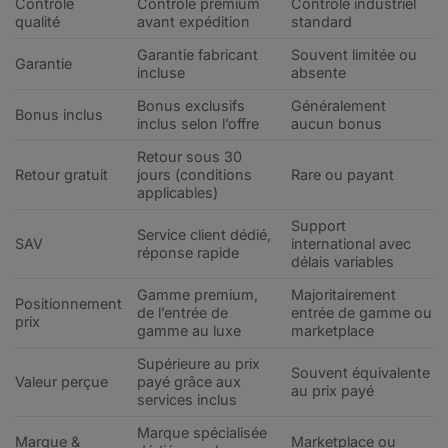
Contrôle
Contrôle premium
Contrôle industriel
qualité
avant expédition
standard
Garantie fabricant
Souvent limitée ou
Garantie
incluse
absente
Bonus exclusifs
Généralement
Bonus inclus
inclus selon l’offre
aucun bonus
Retour sous 30
Retour gratuit
jours (conditions
Rare ou payant
applicables)
Support
Service client dédié,
SAV
international avec
réponse rapide
délais variables
Gamme premium,
Majoritairement
Positionnement
de l’entrée de
entrée de gamme ou
prix
gamme au luxe
marketplace
Supérieure au prix
Souvent équivalente
Valeur perçue
payé grâce aux
au prix payé
services inclus
Marque spécialisée
Marque &
Marketplace ou