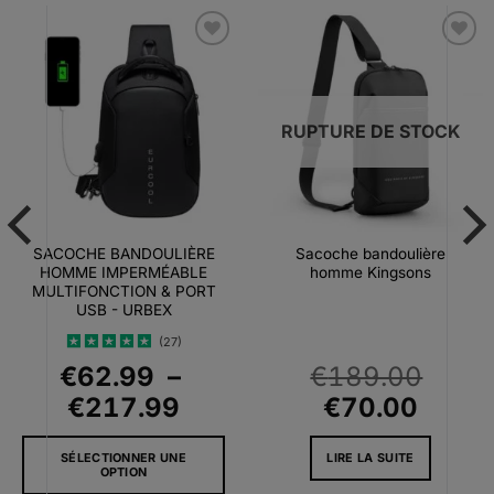
Ajouter
Ajouter
à la liste
à la liste
d’envies
d’envies
RUPTURE DE STOCK
SACOCHE BANDOULIÈRE
Sacoche bandoulière
HOMME IMPERMÉABLE
homme Kingsons
MULTIFONCTION & PORT
USB - URBEX
(27)
Note
4.93
€
62.99
–
€
189.00
sur 5
Plage
Le
Le
€
217.99
€
70.00
de
prix
prix
SÉLECTIONNER UNE
LIRE LA SUITE
prix :
initial
actue
OPTION