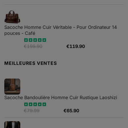
sur 5
Sacoche Homme Cuir Véritable - Pour Ordinateur 14
pouces - Café
Le
Le
€
199.90
€
119.90
Note
5.00
sur 5
prix
prix
initial
actuel
MEILLEURES VENTES
était :
est :
€199.90.
€119.90.
Sacoche Bandoulière Homme Cuir Rustique Laoshizi
Le
Le
€
79.99
€
65.90
Note
4.88
sur 5
prix
prix
initial
actuel