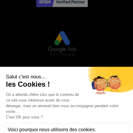
Visa
PayPal
Stripe
MasterCard
Credit
Google
Goog
Card
Pay
Walle
Maestro
2
AVIS CLIENTS
MON COMPTE
MENTIONS LÉGALES
CONDITIONS GÉNÉRALES DE VENTE
POLITIQUE DE CONFIDENTIALITÉ
BLOG