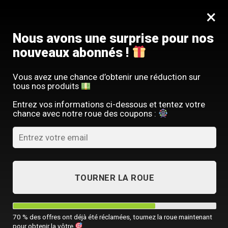
Passer
SERVICE CLIENT FRANÇAIS
×
au
Offre limitée : -10 % sur votre commande
contenu
avec le code
SACM10
Nous avons une surprise pour nos
nouveaux abonnés !
Vous avez une chance d’obtenir une réduction sur
tous nos produits
ACCUEIL
/
SAC À DOS LUXE
/
SAC À DOS ANTIVOL
Entrez vos informations ci-dessous et tentez votre
chance avec notre roue des coupons :
TOURNER LA ROUE
70 % des offres ont déjà été réclamées, tournez la roue maintenant
pour obtenir la vôtre