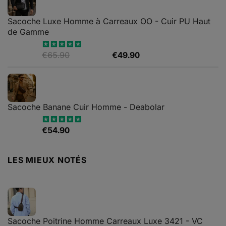
était :
est :
€79.99.
€65.90.
Sacoche Luxe Homme à Carreaux OO - Cuir PU Haut
de Gamme
Le
Le
€
65.90
€
49.90
Note
4.82
sur 5
prix
prix
initial
actuel
était :
est :
€65.90.
€49.90.
Sacoche Banane Cuir Homme - Deabolar
€
54.90
Note
4.79
sur 5
LES MIEUX NOTÉS
Sacoche Poitrine Homme Carreaux Luxe 3421 - VC