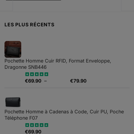
€62.99
était :
est :
Ce
à
€189.00.
€70.0
produit
a
€217.99
plusieurs
LES PLUS RÉCENTS
variations.
Les
options
peuvent
être
choisies
Pochette Homme Cuir RFID, Format Enveloppe,
sur
Dragonne SNB446
la
page
Plage
€
69.90
–
€
79.90
Note
5.00
du
sur 5
de
produit
prix :
€69.90
à
Pochette Homme à Cadenas à Code, Cuir PU, Poche
€79.90
Téléphone F07
€
69.90
Note
4.67