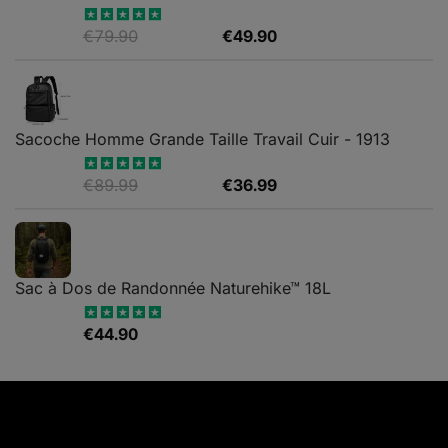
Le
Le
€
79.90
€
49.90
Note
5.00
sur 5
prix
prix
initial
actuel
était :
est :
€79.90.
€49.90.
Sacoche Homme Grande Taille Travail Cuir - 1913
Le
Le
€
89.99
€
36.99
Note
5.00
sur 5
prix
prix
initial
actuel
était :
est :
€89.99.
€36.99.
Sac à Dos de Randonnée Naturehike™ 18L
€
44.90
Note
5.00
sur 5