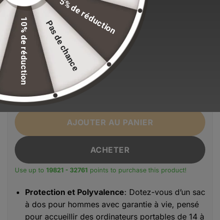
5% de réduction
standards de qualité.
10% de réduction
Pas de chance
EFFACER LA SÉLECTION
Alternative:
Couleur
Noir
quantité de Sac à dos business antivol
AJOUTER AU PANIER
ACHETER
Use up to
19821 - 32761
points to purchase this product!
Protection et Polyvalence
: Dotez-vous d’un sac
à dos pour hommes avec garantie à vie, pensé
pour accueillir des ordinateurs portables de 14 à