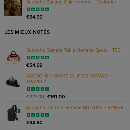
Sacoche Banane Cuir Homme - Deabolar
initial
actuel
était :
est :
€65.90.
€49.90.
Note
€
54.90
4.79
sur 5
LES MIEUX NOTÉS
Sacoche Grande Taille Homme Sport - T60
Note
€
54.99
5.00
sur 5
SACOCHE HOMME CUIR DE VOYAGE -
TRAVELY
Le
Le
Note
€
377.00
5.00
€
161.00
sur 5
prix
prix
Sacoche Poitrine Homme BG-7082 - BANGE
initial
actuel
était :
est :
€377.00.
€161.00.
Note
€
64.90
5.00
sur 5