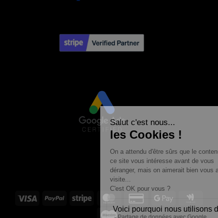
Visa
PayPal
Stripe
MasterCard
Credit
Google
Goog
Card
Pay
Walle
Maestro