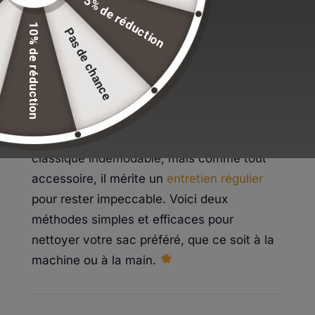
5% de réduction
Nettoyage à la Main
Quelques Précautions
10% de réduction
Pas de chance
Pourquoi “Made in France” ?
Et Pour les Modèles en Cuir ?
Introduction
Le sac Longchamp pliable en toile est un
classique indémodable, mais comme tout
accessoire, il mérite un
entretien régulier
pour rester impeccable. Voici deux
méthodes simples et efficaces pour
nettoyer votre sac préféré, que ce soit à la
machine ou à la main.