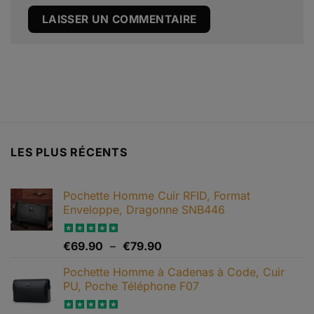
Alternative:
LES PLUS RÉCENTS
Pochette Homme Cuir RFID, Format
Enveloppe, Dragonne SNB446
Plage
Note
€
69.90
5.00
–
€
79.90
sur 5
de
Pochette Homme à Cadenas à Code, Cuir
prix :
PU, Poche Téléphone F07
€69.90
à