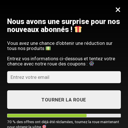
Passer
SERVICE CLIENT FRANÇAIS
×
au
Offre limitée : -10 % sur votre commande
contenu
avec le code
SACM10
Nous avons une surprise pour nos
nouveaux abonnés !
Vous avez une chance d’obtenir une réduction sur
tous nos produits
GUIDES & CONSEILS
,
LIFESTYLE MASCULIN
Entrez vos informations ci-dessous et tentez votre
Peut on laver un sac Longchamp à
chance avec notre roue des coupons :
la machine ?
PUBLIÉ LE
10 AOÛT 2024
PAR
SACOCHE MONSIEUR
TOURNER LA ROUE
10
Août
70 % des offres ont déjà été réclamées, tournez la roue maintenant
pour obtenir la vôtre