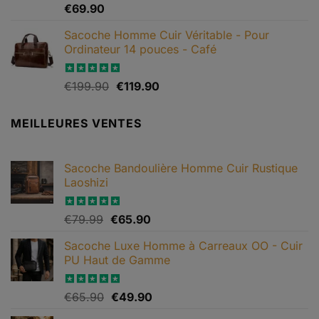
€79.90
Note
€
69.90
4.67
sur 5
Sacoche Homme Cuir Véritable - Pour
Ordinateur 14 pouces - Café
Le
Le
Note
€
199.90
5.00
€
119.90
sur 5
prix
prix
initial
actuel
MEILLEURES VENTES
était :
est :
€199.90.
€119.90.
Sacoche Bandoulière Homme Cuir Rustique
Laoshizi
Le
Le
Note
€
79.99
4.88
€
65.90
sur 5
prix
prix
Sacoche Luxe Homme à Carreaux OO - Cuir
initial
actuel
PU Haut de Gamme
était :
est :
€79.99.
€65.90.
Le
Le
Note
€
65.90
4.82
€
49.90
sur 5
prix
prix