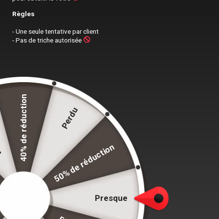
Règles
- Une seule tentative par client
- Pas de triche autorisée
40% de réduction
re
Perdu
50% de réduction
Sommaire de l'article
Presque
Introduction
Lavage en Machine