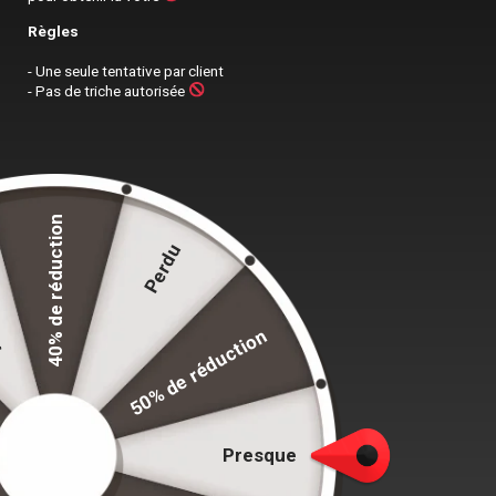
Règles
- Une seule tentative par client
- Pas de triche autorisée
Sacoche Monsieur, Votre Sacoche
Homme idéale
VOIR NOS PRODUITS
40% de réduction
e
Perdu
50% de réduction
Presque