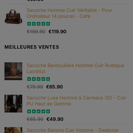
sur 5
Sacoche Homme Cuir Véritable - Pour
Ordinateur 14 pouces - Café
Le
Le
Note
€
199.90
5.00
€
119.90
sur 5
prix
prix
initial
actuel
MEILLEURES VENTES
était :
est :
€199.90.
€119.90.
Sacoche Bandoulière Homme Cuir Rustique
Laoshizi
Le
Le
Note
€
79.99
4.88
€
65.90
sur 5
prix
prix
Sacoche Luxe Homme à Carreaux OO - Cuir
initial
actuel
PU Haut de Gamme
était :
est :
€79.99.
€65.90.
Le
Le
Note
€
65.90
4.82
€
49.90
sur 5
prix
prix
Sacoche Banane Cuir Homme - Deabolar
initial
actuel