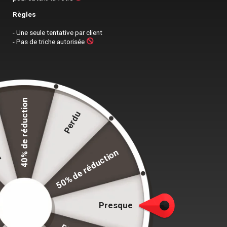
Règles
- Une seule tentative par client
- Pas de triche autorisée
40% de réduction
re
Perdu
50% de réduction
En bref
Presque
Le sac à dos
Eastpak Padded
est une