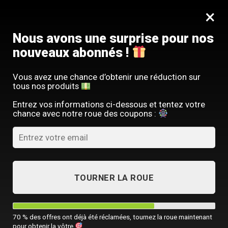
Passer
SERVICE CLIENT FRANÇAIS
×
au
Offre limitée : -10 % sur votre commande
contenu
avec le code
SACM10
Nous avons une surprise pour nos
nouveaux abonnés !
Vous avez une chance d’obtenir une réduction sur
tous nos produits
GUIDES & CONSEILS
,
LIFESTYLE MASCULIN
,
SACOCHE HOMME
Entrez vos informations ci-dessous et tentez votre
Combien de litres dans un sac
chance avec notre roue des coupons :
eastpak ?
PUBLIÉ LE
6 DÉCEMBRE 2024
PAR
SACOCHE MONSIEUR
TOURNER LA ROUE
06
Déc
70 % des offres ont déjà été réclamées, tournez la roue maintenant
pour obtenir la vôtre