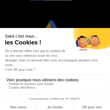
Visa
PayPal
Stripe
MasterCard
Credit
Google
Goog
Card
Pay
Walle
Maestro
2
AVIS CLIENTS
MON COMPTE
MENTIONS LÉGALES
CONDITIONS GÉNÉRALES DE VENTE
POLITIQUE DE CONFIDENTIALITÉ
BLOG
Copyright 2026 ©
Sacoche Monsieur