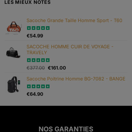
LES MIEUX NOTÉS
Sacoche Grande Taille Homme Sport - T60
Note
€
54.99
5.00
sur 5
SACOCHE HOMME CUIR DE VOYAGE -
TRAVELY
Le
Le
Note
€
377.00
5.00
€
161.00
sur 5
prix
prix
Sacoche Poitrine Homme BG-7082 - BANGE
initial
actuel
était :
est :
€377.00.
€161.00.
Note
€
64.90
5.00
sur 5
NOS GARANTIES