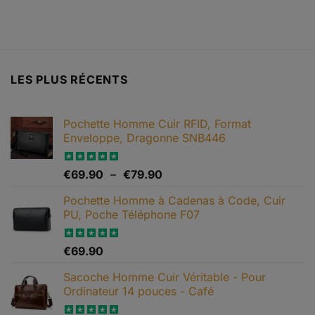
LES PLUS RÉCENTS
Pochette Homme Cuir RFID, Format
Enveloppe, Dragonne SNB446
Plage
Note
€
69.90
5.00
–
€
79.90
sur 5
de
Pochette Homme à Cadenas à Code, Cuir
prix :
PU, Poche Téléphone F07
€69.90
à
€79.90
Note
€
69.90
4.67
sur 5
Sacoche Homme Cuir Véritable - Pour
Ordinateur 14 pouces - Café