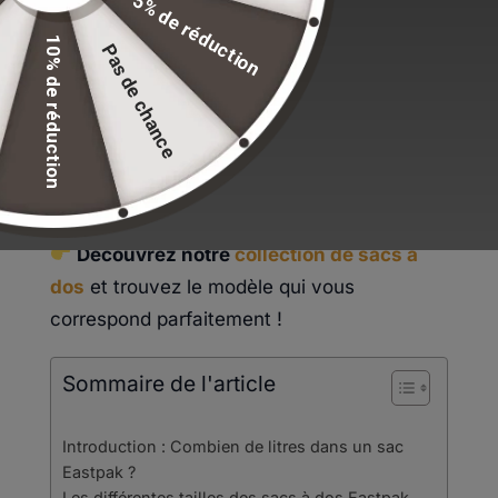
5% de réduction
solution pratique et polyvalente, offrant un
volume spacieux et pratique de
24 litres
.
10% de réduction
Pas de chance
Idéal pour transporter vos cahiers, livres,
classeurs et objets personnels etc, il inclut
aussi une
poche frontale zippée
pour
ranger vos affaires essentiels de dernière
minute et accessible.
Découvrez notre
collection de sacs à
dos
et trouvez le modèle qui vous
correspond parfaitement !
Sommaire de l'article
Introduction : Combien de litres dans un sac
Eastpak ?
Les différentes tailles des sacs à dos Eastpak