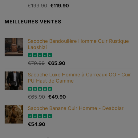
Le
Le
Note
€
199.90
5.00
€
119.90
sur 5
prix
prix
initial
actuel
MEILLEURES VENTES
était :
est :
€199.90.
€119.90.
Sacoche Bandoulière Homme Cuir Rustique
Laoshizi
Le
Le
Note
€
79.99
4.88
€
65.90
sur 5
prix
prix
Sacoche Luxe Homme à Carreaux OO - Cuir
initial
actuel
PU Haut de Gamme
était :
est :
€79.99.
€65.90.
Le
Le
Note
€
65.90
4.82
€
49.90
sur 5
prix
prix
Sacoche Banane Cuir Homme - Deabolar
initial
actuel
était :
est :
€65.90.
€49.90.
Note
€
54.90
4.79
sur 5