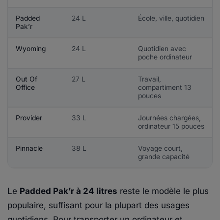
Padded
24 L
École, ville, quotidien
Pak’r
Wyoming
24 L
Quotidien avec
poche ordinateur
Out Of
27 L
Travail,
Office
compartiment 13
pouces
Provider
33 L
Journées chargées,
ordinateur 15 pouces
Pinnacle
38 L
Voyage court,
grande capacité
Le
Padded Pak’r à 24 litres
reste le modèle le plus
populaire, suffisant pour la plupart des usages
quotidiens. Pour transporter un ordinateur et