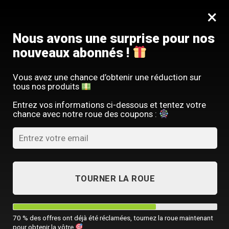
Passer
SERVICE CLIENT FRANÇAIS
×
au
Offre limitée : -10 % sur votre commande
contenu
avec le code
SACM10
Nous avons une surprise pour nos
nouveaux abonnés !
Vous avez une chance d’obtenir une réduction sur
tous nos produits
ACCUEIL
/
SAC À DOS LUXE
/
SAC À DOS IMPERMÉABLE HOMME
Entrez vos informations ci-dessous et tentez votre
chance avec notre roue des coupons :
TOURNER LA ROUE
70 % des offres ont déjà été réclamées, tournez la roue maintenant
pour obtenir la vôtre