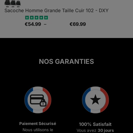
Sacoche Homme Grande Taille Cuir 102 - DXY
Plage
€
54.99
–
€
69.99
Note
5.00
sur 5
de
prix :
€54.99
à
€69.99
NOS GARANTIES
Paiement Sécurisé
100% Satisfait
Nous utilisons le
Vous avez
30 jours