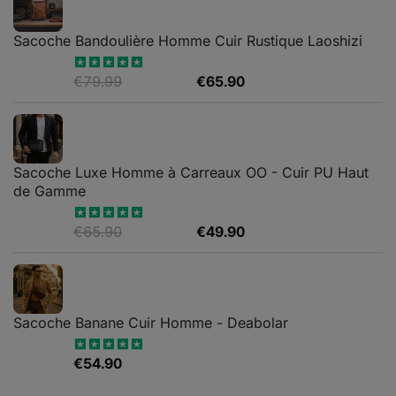
Sacoche Bandoulière Homme Cuir Rustique Laoshizi
Le
Le
€
79.99
€
65.90
Note
4.88
sur 5
prix
prix
initial
actuel
était :
est :
€79.99.
€65.90.
Sacoche Luxe Homme à Carreaux OO - Cuir PU Haut
de Gamme
Le
Le
€
65.90
€
49.90
Note
4.82
sur 5
prix
prix
initial
actuel
était :
est :
€65.90.
€49.90.
Sacoche Banane Cuir Homme - Deabolar
€
54.90
Note
4.79
sur 5