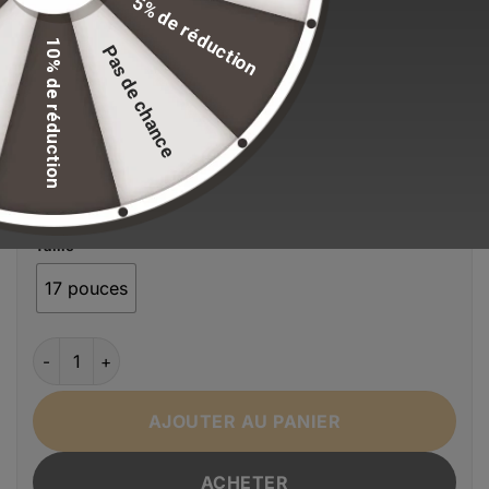
5% de réduction
Stock volontairement limité pour maintenir nos
standards de qualité.
10% de réduction
Pas de chance
EFFACER LA SÉLECTION
Alternative:
Couleur
5029(2.0)
5076(3.0)
Ships From
Taille
17 pouces
quantité de Sacs à dos imperméables Fenruien Homme FE
AJOUTER AU PANIER
ACHETER