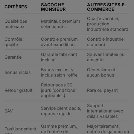
SACOCHE
AUTRES SITES E-
CRITÈRES
MONSIEUR
COMMERCE
Qualité variable,
Qualité des
Matériaux premium
production
matériaux
sélectionnés
industrielle standard
Contrôle
Contrôle premium
Contrôle industriel
qualité
avant expédition
standard
Garantie fabricant
Souvent limitée ou
Garantie
incluse
absente
Bonus exclusifs
Généralement
Bonus inclus
inclus selon l’offre
aucun bonus
Retour sous 30
Retour gratuit
jours (conditions
Rare ou payant
applicables)
Support
Service client dédié,
SAV
international avec
réponse rapide
délais variables
Gamme premium,
Majoritairement
Positionnement
de l’entrée de
entrée de gamme ou