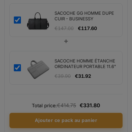
€182.28
à
SACOCHE GG HOMME DUPE
€199.75
CUIR - BUSINESSY
Le
Le
€
147.00
€
117.60
prix
prix
+
initial
actuel
était :
est :
€147.00.
€117.60.
SACOCHE HOMME ÉTANCHE
ORDINATEUR PORTABLE 11.6"
Le
Le
€
39.90
€
31.92
prix
prix
initial
actuel
était :
est :
€414.75
€331.80
€39.90.
€31.92.
Total price:
Ajouter ce pack au panier