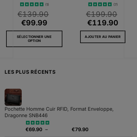
(1)
(7)
Note
5
sur
Note
5
sur
€
139.90
€
199.90
5
5
Le
Le
Le
Le
€
99.99
€
119.90
prix
prix
prix
prix
SÉLECTIONNER UNE
AJOUTER AU PANIER
initial
actuel
initial
actue
OPTION
était :
est :
était :
est :
Ce
€139.90.
€99.99.
€199.90.
€119
produit
a
plusieurs
LES PLUS RÉCENTS
variations.
Les
options
peuvent
être
choisies
Pochette Homme Cuir RFID, Format Enveloppe,
sur
Dragonne SNB446
la
page
Plage
€
69.90
–
€
79.90
Note
5.00
du
sur 5
de