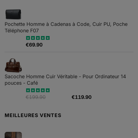
produit
prix :
€69.90
à
Pochette Homme à Cadenas à Code, Cuir PU, Poche
€79.90
Téléphone F07
€
69.90
Note
4.67
sur 5
Sacoche Homme Cuir Véritable - Pour Ordinateur 14
pouces - Café
Le
Le
€
199.90
€
119.90
Note
5.00
sur 5
prix
prix
initial
actuel
MEILLEURES VENTES
était :
est :
€199.90.
€119.90.