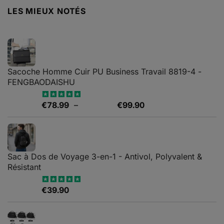
LES MIEUX NOTÉS
Sacoche Homme Cuir PU Business Travail 8819-4 -
FENGBAODAISHU
Plage
€
78.99
–
€
99.90
Note
5.00
sur 5
de
prix :
€78.99
à
Sac à Dos de Voyage 3-en-1 - Antivol, Polyvalent &
€99.90
Résistant
€
39.90
Note
5.00
sur 5