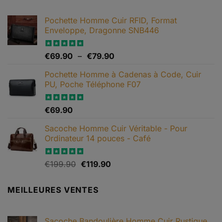
Les
options
Pochette Homme Cuir RFID, Format
peuvent
Enveloppe, Dragonne SNB446
être
choisies
Plage
Note
€
69.90
5.00
–
€
79.90
sur
sur 5
de
la
Pochette Homme à Cadenas à Code, Cuir
prix :
page
PU, Poche Téléphone F07
€69.90
du
à
produit
€79.90
Note
€
69.90
4.67
sur 5
Sacoche Homme Cuir Véritable - Pour
Ordinateur 14 pouces - Café
Le
Le
Note
€
199.90
5.00
€
119.90
sur 5
prix
prix
initial
actuel
MEILLEURES VENTES
était :
est :
€199.90.
€119.90.
Sacoche Bandoulière Homme Cuir Rustique