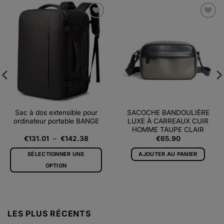
Ajouter
Ajouter
à la liste
à la liste
d’envies
d’envies
Sac à dos extensible pour
SACOCHE BANDOULIÈRE
ordinateur portable BANGE
LUXE À CARREAUX CUIR
HOMME TAUPE CLAIR
Plage
€
131.01
–
€
142.38
€
65.90
de
prix :
SÉLECTIONNER UNE
AJOUTER AU PANIER
€131.01
à
OPTION
€142.38
Ce
produit
a
plusieurs
LES PLUS RÉCENTS
variations.