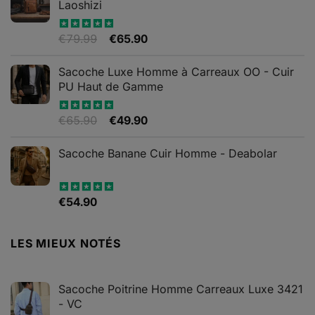
Laoshizi
Le
Le
€
79.99
€
65.90
Note
4.88
sur 5
prix
prix
initial
actuel
Sacoche Luxe Homme à Carreaux OO - Cuir
était :
est :
PU Haut de Gamme
€79.99.
€65.90.
Le
Le
€
65.90
€
49.90
Note
4.82
sur 5
prix
prix
initial
actuel
Sacoche Banane Cuir Homme - Deabolar
était :
est :
€65.90.
€49.90.
€
54.90
Note
4.79
sur 5
LES MIEUX NOTÉS
Sacoche Poitrine Homme Carreaux Luxe 3421
- VC