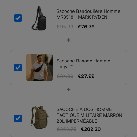
Sacoche Bandoulière Homme
MR8518 - MARK RYDEN
Le
Le
€
95.99
€
76.79
prix
prix
+
initial
actuel
était :
est :
€95.99.
€76.79.
Sacoche Banane Homme
Tinyat™
Le
Le
€
34.99
€
27.99
prix
prix
+
initial
actuel
était :
est :
€34.99.
€27.99.
SACOCHE À DOS HOMME
TACTIQUE MILITAIRE MARRON
20L IMPERMÉABLE
Le
Le
€
252.75
€
202.20
prix
prix