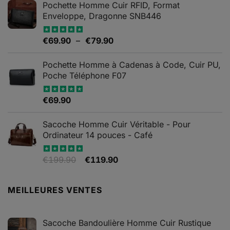
Pochette Homme Cuir RFID, Format
Enveloppe, Dragonne SNB446
Plage
€
69.90
–
€
79.90
Note
5.00
sur 5
de
prix :
Pochette Homme à Cadenas à Code, Cuir PU,
€69.90
Poche Téléphone F07
à
€79.90
€
69.90
Note
4.67
sur 5
Sacoche Homme Cuir Véritable - Pour
Ordinateur 14 pouces - Café
Le
Le
€
199.90
€
119.90
Note
5.00
sur 5
prix
prix
initial
actuel
MEILLEURES VENTES
était :
est :
€199.90.
€119.90.
Sacoche Bandoulière Homme Cuir Rustique