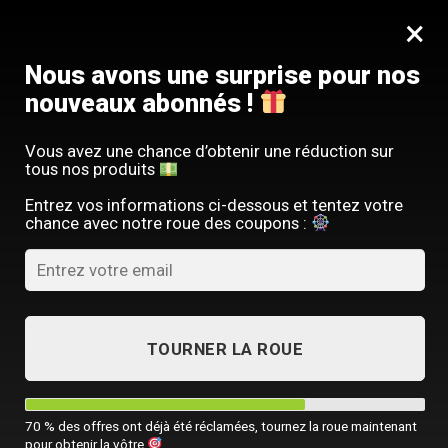
Passer
SERVICE CLIENT FRANÇAIS
×
au
Offre limitée : -10 % sur votre commande
contenu
avec le code
SACM10
Nous avons une surprise pour nos
nouveaux abonnés !
Vous avez une chance d’obtenir une réduction sur
tous nos produits
ACCUEIL
/
TOUTES NOS SACOCHES HOMME
Entrez vos informations ci-dessous et tentez votre
chance avec notre roue des coupons :
TOURNER LA ROUE
70 % des offres ont déjà été réclamées, tournez la roue maintenant
pour obtenir la vôtre