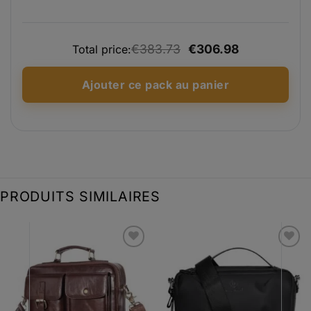
initial
actuel
était :
est :
€383.73
€306.98
Total price:
€252.75.
€202.20.
Ajouter ce pack au panier
PRODUITS SIMILAIRES
Ajouter
Ajouter
à la liste
à la liste
d’envies
d’envies