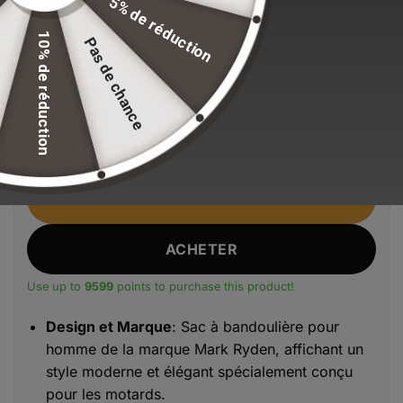
5% de réduction
Stock volontairement limité pour maintenir nos
standards de qualité.
10% de réduction
Pas de chance
En stock
quantité de Sacoche Bandoulière Homme MR8518 - MARK 
Alternative:
AJOUTER AU PANIER
ACHETER
Use up to
9599
points to purchase this product!
Design et Marque
: Sac à bandoulière pour
homme de la marque Mark Ryden, affichant un
style moderne et élégant spécialement conçu
pour les motards.