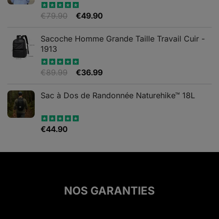
Le
Le
€
79.90
€
49.90
Note
5.00
sur 5
prix
prix
initial
actuel
Sacoche Homme Grande Taille Travail Cuir -
était :
est :
1913
€79.90.
€49.90.
Le
Le
€
89.99
€
36.99
Note
5.00
sur 5
prix
prix
initial
actuel
Sac à Dos de Randonnée Naturehike™ 18L
était :
est :
€89.99.
€36.99.
€
44.90
Note
5.00
sur 5
NOS GARANTIES