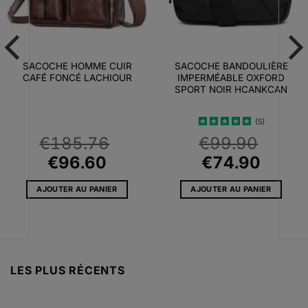
SACOCHE HOMME CUIR
SACOCHE BANDOULIÈRE
CAFÉ FONCÉ LACHIOUR
IMPERMÉABLE OXFORD
SPORT NOIR HCANKCAN
(5)
Note
4.6
€
185.76
€
99.90
sur 5
e
Le
Le
Le
Le
€
96.60
€
74.90
prix
prix
prix
prix
AJOUTER AU PANIER
AJOUTER AU PANIER
initial
actuel
initial
actue
99
était :
est :
était :
est :
€185.76.
€96.60.
€99.90.
€74.9
.99
LES PLUS RÉCENTS