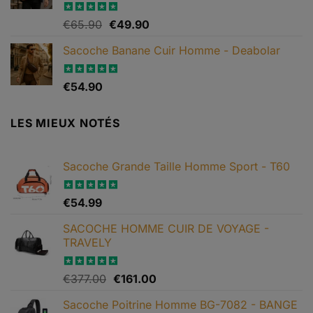
€79.99.
€65.90.
Le
Le
Note
€
65.90
4.82
€
49.90
sur 5
prix
prix
Sacoche Banane Cuir Homme - Deabolar
initial
actuel
était :
est :
€65.90.
€49.90.
Note
€
54.90
4.79
sur 5
LES MIEUX NOTÉS
Sacoche Grande Taille Homme Sport - T60
Note
€
54.99
5.00
sur 5
SACOCHE HOMME CUIR DE VOYAGE -
TRAVELY
Le
Le
Note
€
377.00
5.00
€
161.00
sur 5
prix
prix
Sacoche Poitrine Homme BG-7082 - BANGE
initial
actuel