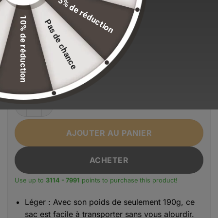
5% de réduction
10% de réduction
Pas de chance
EFFACER LA SÉLECTION
Alternative:
Couleur
Gris Luxe
Grise
Noir
Noir Luxe
Standard
quantité de Sacoche Bandoulière Homme HcanKcan
AJOUTER AU PANIER
ACHETER
Use up to
3114 - 7991
points to purchase this product!
Léger : Avec son poids de seulement 190g, ce
sac est facile à transporter sans vous alourdir.