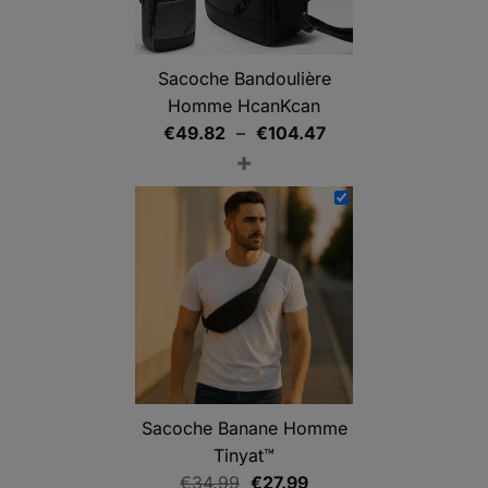
Sacoche Bandoulière
Homme HcanKcan
Plage
€
49.82
–
€
104.47
+
de
prix :
€49.82
à
€104.47
Sacoche Banane Homme
Tinyat™
Le
Le
€
34.99
€
27.99