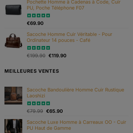
Pochette Homme à Cadenas à Code, Cuir
prix :
PU, Poche Téléphone F07
€69.90
à
€79.90
Note
€
69.90
4.67
sur 5
Sacoche Homme Cuir Véritable - Pour
Ordinateur 14 pouces - Café
Le
Le
Note
€
199.90
5.00
€
119.90
sur 5
prix
prix
initial
actuel
MEILLEURES VENTES
était :
est :
€199.90.
€119.90.
Sacoche Bandoulière Homme Cuir Rustique
Laoshizi
Le
Le
Note
€
79.99
4.88
€
65.90
sur 5
prix
prix
Sacoche Luxe Homme à Carreaux OO - Cuir
initial
actuel
PU Haut de Gamme
était :
est :