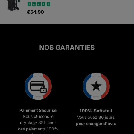
était :
est :
€377.00.
€161.00.
Note
€
64.90
5.00
sur 5
NOS GARANTIES
Paiement Sécurisé
100% Satisfait
Nous utilisons le
Vous avez
30 jours
cryptage SSL pour
pour changer d'avis
des paiements 100%