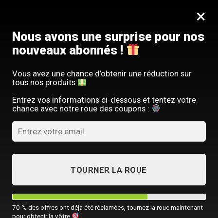
Passer
SERVICE CLIENT FRANÇAIS
×
au
Offre limitée : -10 % sur votre commande
contenu
avec le code
SACM10
Nous avons une surprise pour nos
nouveaux abonnés !
Vous avez une chance d’obtenir une réduction sur
tous nos produits
ACCUEIL
/
TOUTES NOS SACOCHES HOMME
Entrez vos informations ci-dessous et tentez votre
chance avec notre roue des coupons :
TOURNER LA ROUE
70 % des offres ont déjà été réclamées, tournez la roue maintenant
pour obtenir la vôtre