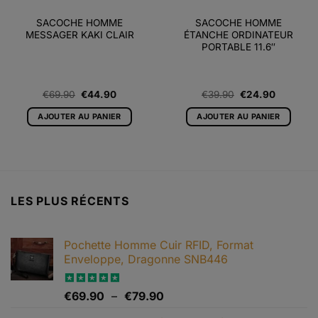
SACOCHE HOMME
SACOCHE HOMME
MESSAGER KAKI CLAIR
ÉTANCHE ORDINATEUR
PORTABLE 11.6″
Le
Le
Le
Le
€
69.90
€
44.90
€
39.90
€
24.90
prix
prix
prix
prix
initial
actuel
initial
actuel
AJOUTER AU PANIER
AJOUTER AU PANIER
était :
est :
était :
est :
€69.90.
€44.90.
€39.90.
€24.90.
LES PLUS RÉCENTS
Pochette Homme Cuir RFID, Format
Enveloppe, Dragonne SNB446
Plage
Note
€
69.90
5.00
–
€
79.90
sur 5
de