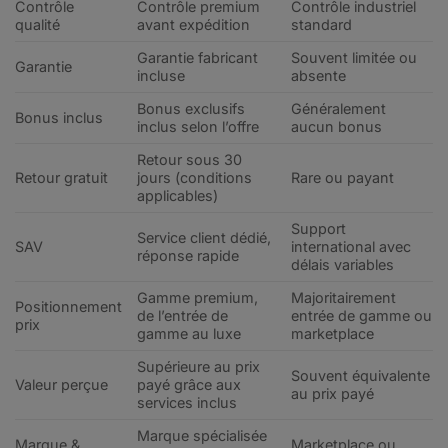
Contrôle
Contrôle premium
Contrôle industriel
qualité
avant expédition
standard
Garantie fabricant
Souvent limitée ou
Garantie
incluse
absente
Bonus exclusifs
Généralement
Bonus inclus
inclus selon l’offre
aucun bonus
Retour sous 30
Retour gratuit
jours (conditions
Rare ou payant
applicables)
Support
Service client dédié,
SAV
international avec
réponse rapide
délais variables
Gamme premium,
Majoritairement
Positionnement
de l’entrée de
entrée de gamme ou
prix
gamme au luxe
marketplace
Supérieure au prix
Souvent équivalente
Valeur perçue
payé grâce aux
au prix payé
services inclus
Marque spécialisée
Marque &
Marketplace ou