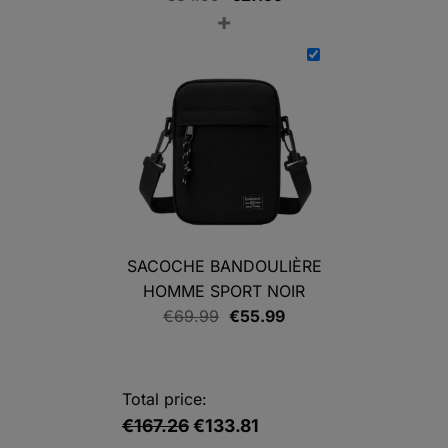
+
prix
prix
initial
actuel
était :
est :
€34.99.
€27.99.
SACOCHE BANDOULIÈRE
HOMME SPORT NOIR
Le
Le
€
69.99
€
55.99
prix
prix
initial
actuel
était :
est :
Total price:
€69.99.
€55.99.
€167.26
€133.81