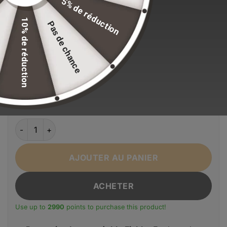
5% de réduction
Stock volontairement limité pour maintenir nos
10% de réduction
Pas de chance
standards de qualité.
EFFACER LA SÉLECTION
Alternative:
Couleur
Bleu
Gris
Noir
quantité de Sac Poitrine Homme - Sac de Poitrine Imperméa
AJOUTER AU PANIER
ACHETER
Use up to
2990
points to purchase this product!