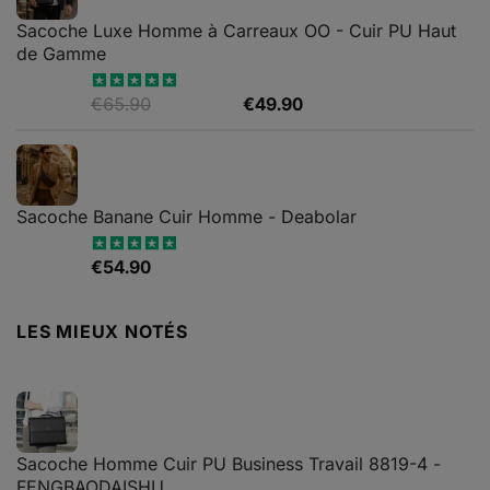
€79.99.
€65.90.
Sacoche Luxe Homme à Carreaux OO - Cuir PU Haut
de Gamme
Le
Le
€
65.90
€
49.90
Note
4.82
sur 5
prix
prix
initial
actuel
était :
est :
€65.90.
€49.90.
Sacoche Banane Cuir Homme - Deabolar
€
54.90
Note
4.79
sur 5
LES MIEUX NOTÉS
Sacoche Homme Cuir PU Business Travail 8819-4 -
FENGBAODAISHU