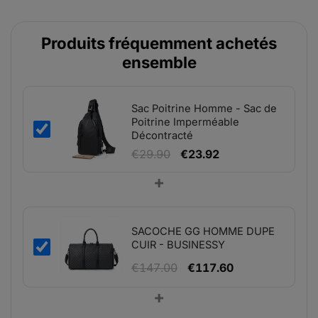
Produits fréquemment achetés
ensemble
Sac Poitrine Homme - Sac de
Poitrine Imperméable
Décontracté
Le
Le
€
29.90
€
23.92
prix
prix
+
initial
actuel
était :
est :
€29.90.
€23.92.
SACOCHE GG HOMME DUPE
CUIR - BUSINESSY
Le
Le
€
147.00
€
117.60
prix
prix
+
initial
actuel