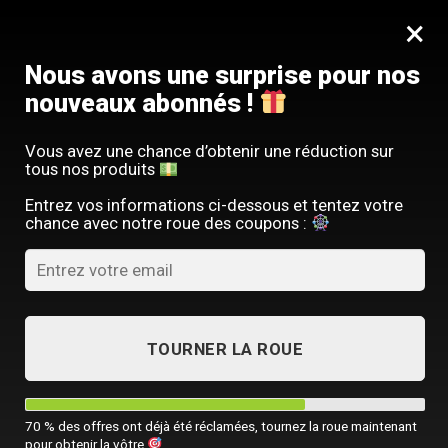
Passer
SERVICE CLIENT FRANÇAIS
×
au
Offre limitée : -10 % sur votre commande
contenu
avec le code
SACM10
Nous avons une surprise pour nos
nouveaux abonnés !
Vous avez une chance d’obtenir une réduction sur
tous nos produits
ACCUEIL
/
TOUTES NOS SACOCHES HOMME
/
SACOCHE PAS CHER HO
Entrez vos informations ci-dessous et tentez votre
chance avec notre roue des coupons :
TOURNER LA ROUE
70 % des offres ont déjà été réclamées, tournez la roue maintenant
pour obtenir la vôtre