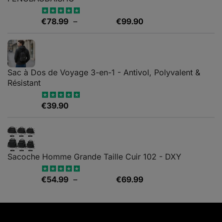
Plage
€
78.99
–
€
99.90
Note
5.00
sur 5
de
prix :
€78.99
à
Sac à Dos de Voyage 3-en-1 - Antivol, Polyvalent &
€99.90
Résistant
€
39.90
Note
5.00
sur 5
Sacoche Homme Grande Taille Cuir 102 - DXY
Plage
€
54.99
–
€
69.99
Note
5.00
sur 5
de
prix :
€54.99
à