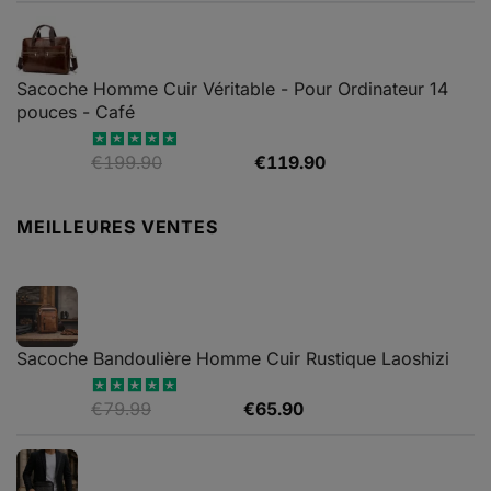
Sacoche Homme Cuir Véritable - Pour Ordinateur 14
pouces - Café
Le
Le
€
199.90
€
119.90
Note
5.00
sur 5
prix
prix
initial
actuel
MEILLEURES VENTES
était :
est :
€199.90.
€119.90.
Sacoche Bandoulière Homme Cuir Rustique Laoshizi
Le
Le
€
79.99
€
65.90
Note
4.88
sur 5
prix
prix
initial
actuel
était :
est :