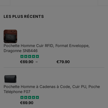
9.
€185.76.
€96.60.
LES PLUS RÉCENTS
Pochette Homme Cuir RFID, Format Enveloppe,
Dragonne SNB446
Plage
€
69.90
–
€
79.90
Note
5.00
sur 5
de
prix :
€69.90
à
Pochette Homme à Cadenas à Code, Cuir PU, Poche
€79.90
Téléphone F07
€
69.90
Note
4.67
sur 5