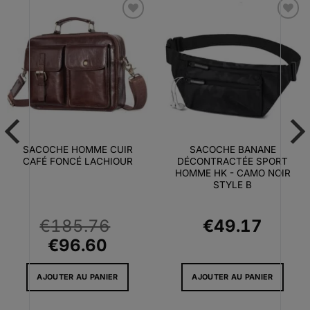
Ajouter
Ajouter
à la liste
à la liste
d’envies
d’envies
SACOCHE HOMME CUIR
SACOCHE BANANE
CAFÉ FONCÉ LACHIOUR
DÉCONTRACTÉE SPORT
HOMME HK - CAMO NOIR
STYLE B
€
185.76
€
49.17
Le
Le
€
96.60
prix
prix
AJOUTER AU PANIER
AJOUTER AU PANIER
l
initial
actuel
était :
est :