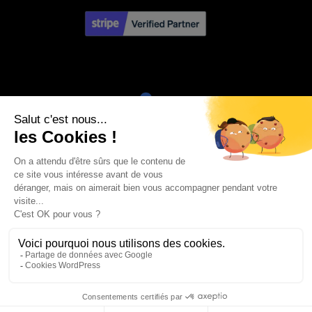
Visa
PayPal
Stripe
MasterCard
Credit
Google
Goog
Card
Pay
Walle
Maestro
2
AVIS CLIENTS
MON COMPTE
MENTIONS LÉGALES
CONDITIONS GÉNÉRALES DE VENTE