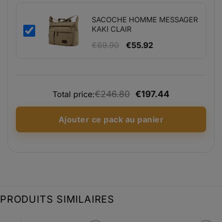
était :
est :
€147.00.
€117.60.
SACOCHE HOMME MESSAGER
KAKI CLAIR
Le
Le
€
69.90
€
55.92
prix
prix
initial
actuel
était :
est :
€246.80
€197.44
€69.90.
€55.92.
Total price:
Ajouter ce pack au panier
PRODUITS SIMILAIRES