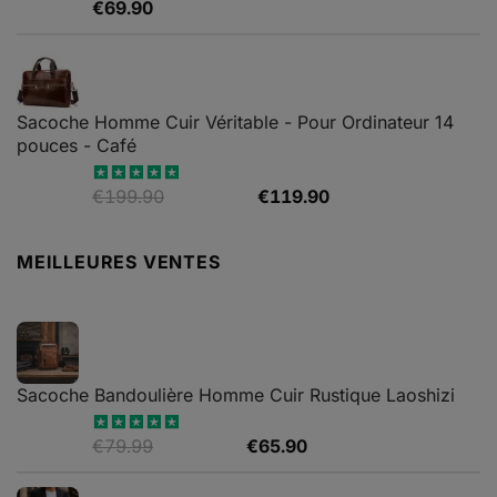
€
69.90
Note
4.67
sur 5
Sacoche Homme Cuir Véritable - Pour Ordinateur 14
pouces - Café
Le
Le
€
199.90
€
119.90
Note
5.00
sur 5
prix
prix
initial
actuel
MEILLEURES VENTES
était :
est :
€199.90.
€119.90.
Sacoche Bandoulière Homme Cuir Rustique Laoshizi
Le
Le
€
79.99
€
65.90
Note
4.88
sur 5
prix
prix
initial
actuel