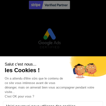
Visa
PayPal
Stripe
MasterCard
Credit
Google
Goog
Card
Pay
Walle
Maestro
2
AVIS CLIENTS
MON COMPTE
MENTIONS LÉGALES
CONDITIONS GÉNÉRALES DE VENTE
POLITIQUE DE CONFIDENTIALITÉ
BLOG