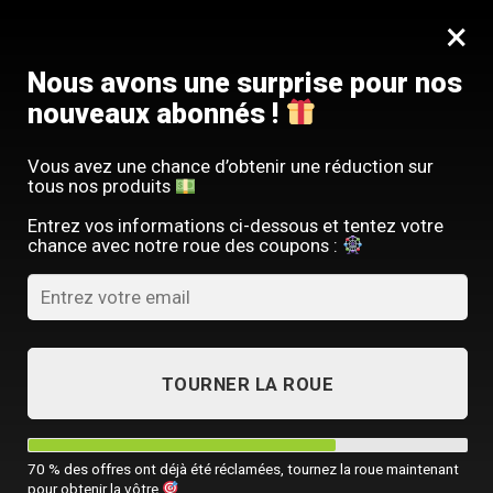
Passer
SERVICE CLIENT FRANÇAIS
×
au
Offre limitée : -10 % sur votre commande
contenu
avec le code
SACM10
Nous avons une surprise pour nos
nouveaux abonnés !
Vous avez une chance d’obtenir une réduction sur
tous nos produits
ACCUEIL
/
SAC À DOS LUXE
/
SAC À DOS POUR ORDINATEUR PORTABLE
Entrez vos informations ci-dessous et tentez votre
chance avec notre roue des coupons :
TOURNER LA ROUE
70 % des offres ont déjà été réclamées, tournez la roue maintenant
pour obtenir la vôtre