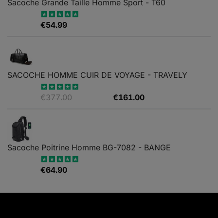
Sacoche Grande Taille Homme Sport - T60
€
54.99
Note
5.00
sur 5
SACOCHE HOMME CUIR DE VOYAGE - TRAVELY
Le
Le
€
377.00
€
161.00
Note
5.00
sur 5
prix
prix
initial
actuel
était :
est :
€377.00.
€161.00.
Sacoche Poitrine Homme BG-7082 - BANGE
€
64.90
Note
5.00
sur 5