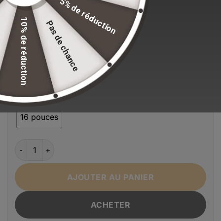
5% de réduction
Stock volontairement limité pour maintenir nos
standards de qualité.
10% de réduction
Pas de chance
EFFACER LA SÉLECTION
Alternative:
Couleur
Bleu
Gris Foncé
Noir
Rouge
Violet
Taille
16 pouces
quantité de Sac à dos pour ordinateur portable avec charg
AJOUTER AU PANIER
ACHETER