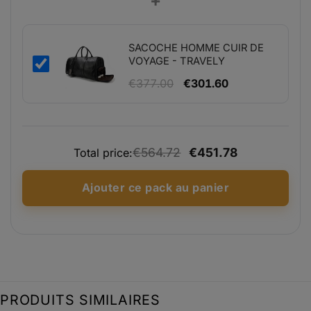
+
prix :
€87.99
à
SACOCHE HOMME CUIR DE
€207.99
VOYAGE - TRAVELY
Le
Le
€
377.00
€
301.60
prix
prix
initial
actuel
était :
est :
€564.72
€451.78
€377.00.
€301.60.
Total price:
Ajouter ce pack au panier
PRODUITS SIMILAIRES