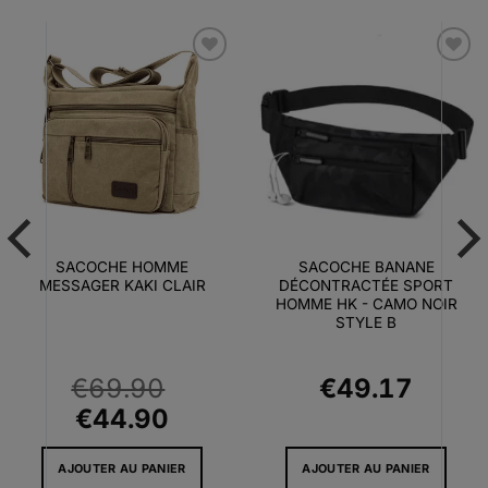
Ajouter
Ajouter
à la liste
à la liste
d’envies
d’envies
SACOCHE HOMME
SACOCHE BANANE
MESSAGER KAKI CLAIR
DÉCONTRACTÉE SPORT
HOMME HK - CAMO NOIR
STYLE B
€
69.90
€
49.17
e
Le
Le
€
44.90
prix
prix
AJOUTER AU PANIER
AJOUTER AU PANIER
initial
actuel