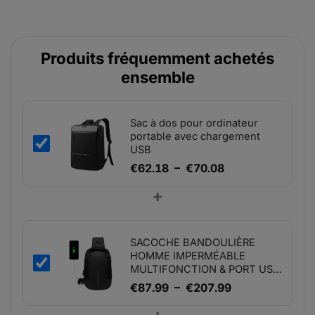
Produits fréquemment achetés
ensemble
Sac à dos pour ordinateur
portable avec chargement
USB
Plage
€
62.18
–
€
70.08
de
+
prix :
€62.18
à
SACOCHE BANDOULIÈRE
€70.08
HOMME IMPERMÉABLE
MULTIFONCTION & PORT USB
- URBEX
Plage
€
87.99
–
€
207.99
de