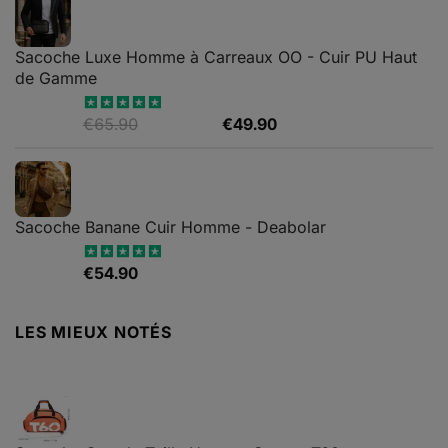
était :
est :
€79.99.
€65.90.
Sacoche Luxe Homme à Carreaux OO - Cuir PU Haut
de Gamme
Le
Le
€
65.90
€
49.90
Note
4.82
sur 5
prix
prix
initial
actuel
était :
est :
€65.90.
€49.90.
Sacoche Banane Cuir Homme - Deabolar
€
54.90
Note
4.79
sur 5
LES MIEUX NOTÉS