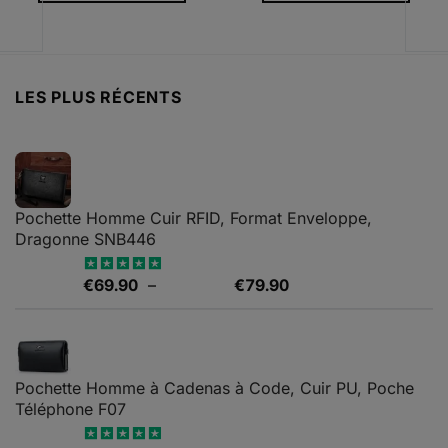
99
était :
est :
€69.90.
€44.90.
.99
LES PLUS RÉCENTS
Pochette Homme Cuir RFID, Format Enveloppe,
Dragonne SNB446
Plage
€
69.90
–
€
79.90
Note
5.00
sur 5
de
prix :
€69.90
à
Pochette Homme à Cadenas à Code, Cuir PU, Poche
€79.90
Téléphone F07