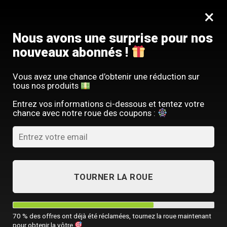
Passer
SERVICE CLIENT FRANÇAIS
×
au
Offre limitée : -10 % sur votre commande
contenu
avec le code
SACM10
Nous avons une surprise pour nos
nouveaux abonnés !
Vous avez une chance d’obtenir une réduction sur
tous nos produits
ACCUEIL
/
SAC À DOS LUXE
/
SAC À DOS IMPERMÉABLE HOMME
/
SAC
Entrez vos informations ci-dessous et tentez votre
chance avec notre roue des coupons :
TOURNER LA ROUE
70 % des offres ont déjà été réclamées, tournez la roue maintenant
pour obtenir la vôtre