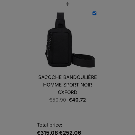
+
de
prix :
€118.32
à
€142.32
SACOCHE BANDOULIÈRE
HOMME SPORT NOIR
OXFORD
Le
Le
€
50.90
€
40.72
prix
prix
initial
actuel
était :
est :
Total price:
€50.90.
€40.72.
€315.08
€252.06