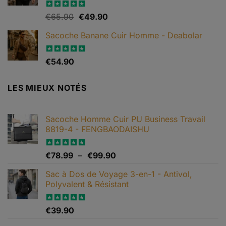
€79.99.
€65.90.
Le
Le
Note
€
65.90
4.82
€
49.90
sur 5
prix
prix
Sacoche Banane Cuir Homme - Deabolar
initial
actuel
était :
est :
€65.90.
€49.90.
Note
€
54.90
4.79
sur 5
LES MIEUX NOTÉS
Sacoche Homme Cuir PU Business Travail
8819-4 - FENGBAODAISHU
Plage
Note
€
78.99
5.00
–
€
99.90
sur 5
de
Sac à Dos de Voyage 3-en-1 - Antivol,
prix :
Polyvalent & Résistant
€78.99
à
€99.90
Note
€
39.90
5.00
sur 5