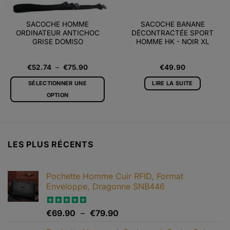
SACOCHE HOMME
SACOCHE BANANE
ORDINATEUR ANTICHOC
DÉCONTRACTÉE SPORT
GRISE DOMISO
HOMME HK - NOIR XL
Plage
€
52.74
–
€
75.90
€
49.90
de
prix :
SÉLECTIONNER UNE
LIRE LA SUITE
€52.74
à
OPTION
€75.90
Ce
produit
a
plusieurs
LES PLUS RÉCENTS
variations.
Les
options
Pochette Homme Cuir RFID, Format
peuvent
Enveloppe, Dragonne SNB446
être
choisies
Plage
Note
€
69.90
5.00
–
€
79.90
sur
sur 5
de
la