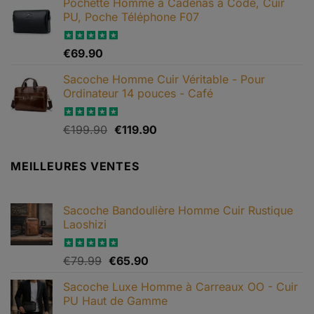
Pochette Homme à Cadenas à Code, Cuir
prix :
page
PU, Poche Téléphone F07
€69.90
du
à
produit
€79.90
Note
€
69.90
4.67
sur 5
Sacoche Homme Cuir Véritable - Pour
Ordinateur 14 pouces - Café
Le
Le
Note
€
199.90
5.00
€
119.90
sur 5
prix
prix
initial
actuel
MEILLEURES VENTES
était :
est :
€199.90.
€119.90.
Sacoche Bandoulière Homme Cuir Rustique
Laoshizi
Le
Le
Note
€
79.99
4.88
€
65.90
sur 5
prix
prix
Sacoche Luxe Homme à Carreaux OO - Cuir
initial
actuel
PU Haut de Gamme
était :
est :