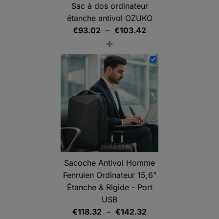
Sac à dos ordinateur
étanche antivol OZUKO
Plage
€
93.02
–
€
103.42
+
de
prix :
€93.02
à
€103.42
Sacoche Antivol Homme
Fenruien Ordinateur 15,6"
Étanche & Rigide - Port
USB
Plage
€
118.32
–
€
142.32