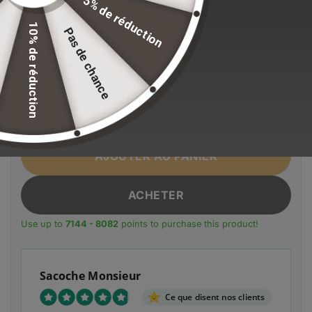
5% de réduction
10% de réduction
Pas de chance
EFFACER LA SÉLECTION
Alternative:
Couleur
Ships From
quantité de Sac à dos ordinateur étanche antivol OZUKO
AJOUTER AU PANIER
ACHETER
Use up to
7144 - 8082
points to purchase this product!
Sacoche Monsieur
Ce que disent nos clients