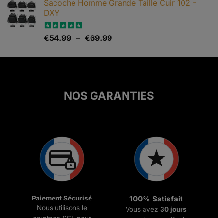
Sacoche Homme Grande Taille Cuir 102 -
DXY
Plage
Note
€
54.99
5.00
–
€
69.99
sur 5
de
prix :
€54.99
à
€69.99
NOS GARANTIES
Paiement Sécurisé
100% Satisfait
Nous utilisons le
Vous avez
30 jours