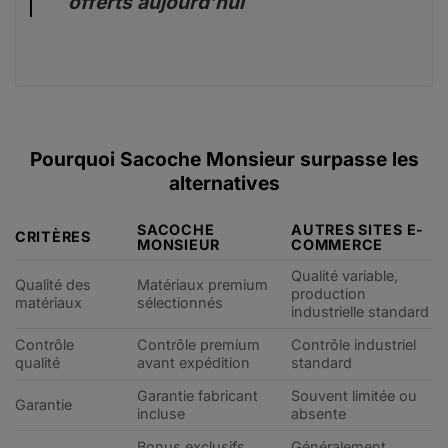
offerts aujourd’hui
Pourquoi Sacoche Monsieur surpasse les
alternatives
SACOCHE
AUTRES SITES E-
CRITÈRES
MONSIEUR
COMMERCE
Qualité variable,
Qualité des
Matériaux premium
production
matériaux
sélectionnés
industrielle standard
Contrôle
Contrôle premium
Contrôle industriel
qualité
avant expédition
standard
Garantie fabricant
Souvent limitée ou
Garantie
incluse
absente
Bonus exclusifs
Généralement