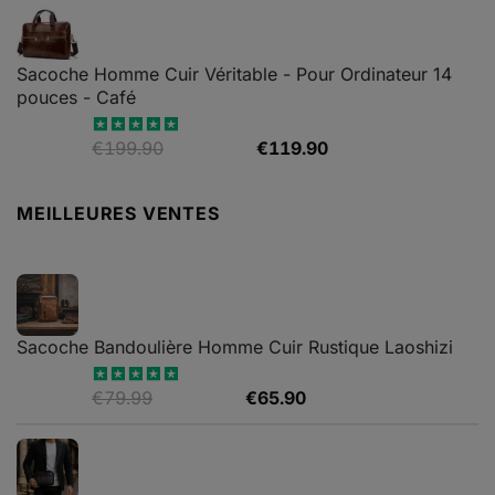
Sacoche Homme Cuir Véritable - Pour Ordinateur 14
pouces - Café
Le
Le
€
199.90
€
119.90
Note
5.00
sur 5
prix
prix
initial
actuel
MEILLEURES VENTES
était :
est :
€199.90.
€119.90.
Sacoche Bandoulière Homme Cuir Rustique Laoshizi
Le
Le
€
79.99
€
65.90
Note
4.88
sur 5
prix
prix
initial
actuel
était :
est :
€79.99.
€65.90.