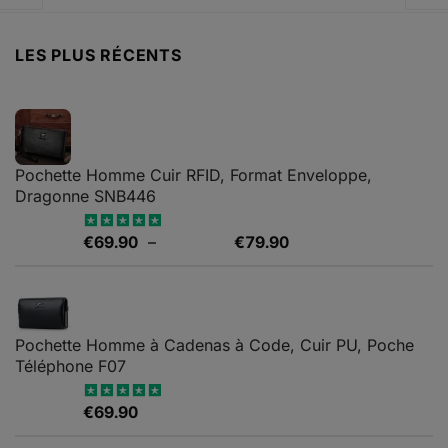
.36.
LES PLUS RÉCENTS
Pochette Homme Cuir RFID, Format Enveloppe,
Dragonne SNB446
Plage
€
69.90
–
€
79.90
Note
5.00
sur 5
de
prix :
€69.90
à
Pochette Homme à Cadenas à Code, Cuir PU, Poche
€79.90
Téléphone F07
€
69.90
Note
4.67
sur 5