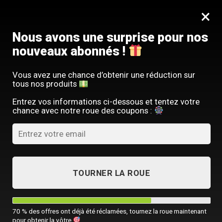
Passer
SERVICE CLIENT FRANÇAIS
×
au
Offre limitée : -10 % sur votre commande
contenu
avec le code
SACM10
Nous avons une surprise pour nos
nouveaux abonnés !
Vous avez une chance d’obtenir une réduction sur
tous nos produits
ACCUEIL
/
TOUTES NOS SACOCHES HOMME
Entrez vos informations ci-dessous et tentez votre
chance avec notre roue des coupons :
TOURNER LA ROUE
70 % des offres ont déjà été réclamées, tournez la roue maintenant
pour obtenir la vôtre