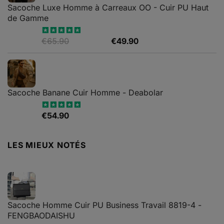
Sacoche Luxe Homme à Carreaux OO - Cuir PU Haut
de Gamme
Le
Le
€
65.90
€
49.90
Note
4.82
sur 5
prix
prix
initial
actuel
était :
est :
€65.90.
€49.90.
Sacoche Banane Cuir Homme - Deabolar
€
54.90
Note
4.79
sur 5
LES MIEUX NOTÉS
Sacoche Homme Cuir PU Business Travail 8819-4 -
FENGBAODAISHU