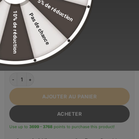
5% de réduction
€37.68
Stock volontairement limité pour maintenir nos
10% de réduction
Pas de chance
standards de qualité.
EFFACER LA SÉLECTION
Alternative:
Couleur
Blanc
Gris
Noir
Rose rouge
quantité de Sac à dos décontracté avec garantie à vie pou
AJOUTER AU PANIER
ACHETER
Use up to
3699 - 3768
points to purchase this product!