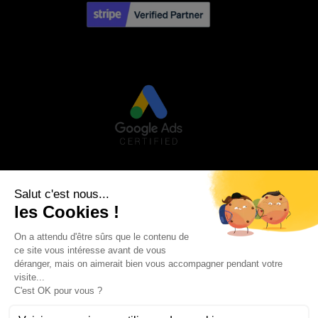
Visa
PayPal
Stripe
MasterCard
Credit
Google
Goog
Card
Pay
Walle
Maestro
2
AVIS CLIENTS
MON COMPTE
MENTIONS LÉGALES
CONDITIONS GÉNÉRALES DE VENTE
POLITIQUE DE CONFIDENTIALITÉ
BLOG