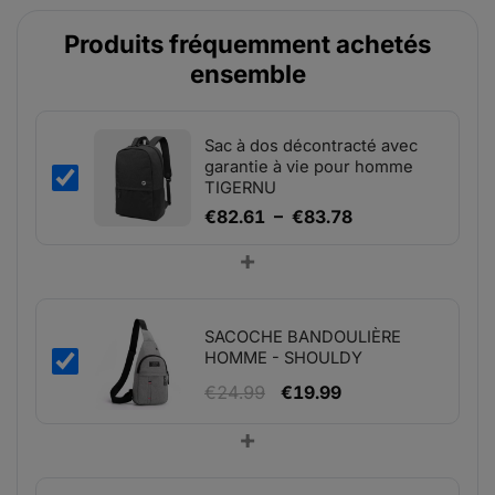
Produits fréquemment achetés
ensemble
Sac à dos décontracté avec
garantie à vie pour homme
TIGERNU
Plage
€
82.61
–
€
83.78
de
+
prix :
€82.61
à
SACOCHE BANDOULIÈRE
€83.78
HOMME - SHOULDY
Le
Le
€
24.99
€
19.99
prix
prix
+
initial
actuel
était :
est :