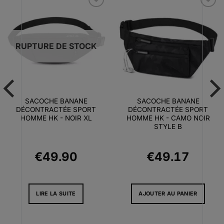
Ajouter
Ajouter
à la liste
à la liste
d’envies
d’envies
RUPTURE DE STOCK
SACOCHE BANANE
SACOCHE BANANE
DÉCONTRACTÉE SPORT
DÉCONTRACTÉE SPORT
HOMME HK - NOIR XL
HOMME HK - CAMO NOIR
STYLE B
€
49.90
€
49.17
LIRE LA SUITE
AJOUTER AU PANIER
l