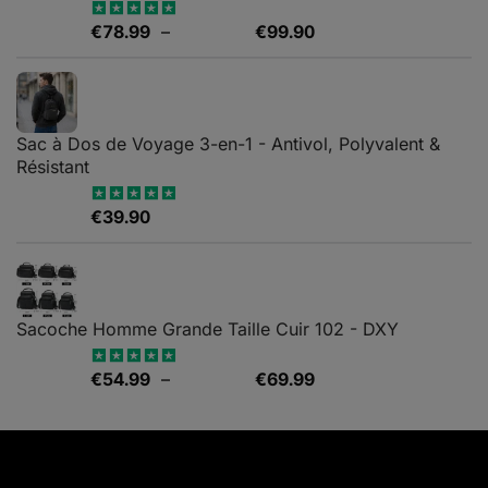
Plage
€
78.99
–
€
99.90
Note
5.00
sur 5
de
prix :
€78.99
à
Sac à Dos de Voyage 3-en-1 - Antivol, Polyvalent &
€99.90
Résistant
€
39.90
Note
5.00
sur 5
Sacoche Homme Grande Taille Cuir 102 - DXY
Plage
€
54.99
–
€
69.99
Note
5.00
sur 5
de
prix :
€54.99
à