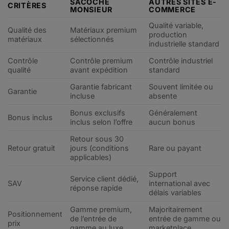
SACOCHE
AUTRES SITES E-
CRITÈRES
MONSIEUR
COMMERCE
Qualité variable,
Qualité des
Matériaux premium
production
matériaux
sélectionnés
industrielle standard
Contrôle
Contrôle premium
Contrôle industriel
qualité
avant expédition
standard
Garantie fabricant
Souvent limitée ou
Garantie
incluse
absente
Bonus exclusifs
Généralement
Bonus inclus
inclus selon l’offre
aucun bonus
Retour sous 30
Retour gratuit
jours (conditions
Rare ou payant
applicables)
Support
Service client dédié,
SAV
international avec
réponse rapide
délais variables
Gamme premium,
Majoritairement
Positionnement
de l’entrée de
entrée de gamme ou
prix
gamme au luxe
marketplace