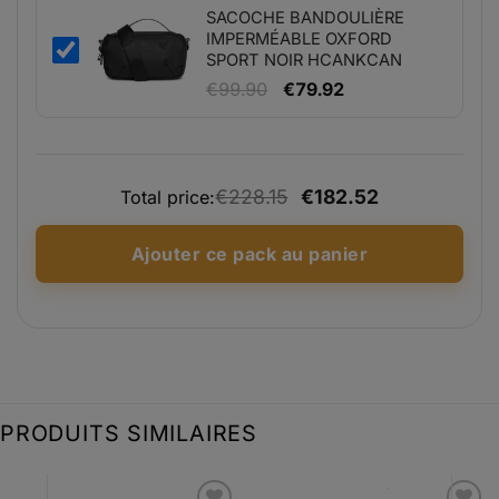
€24.99.
€19.99.
SACOCHE BANDOULIÈRE
IMPERMÉABLE OXFORD
SPORT NOIR HCANKCAN
Le
Le
€
99.90
€
79.92
prix
prix
initial
actuel
était :
est :
€228.15
€182.52
Total price:
€99.90.
€79.92.
Ajouter ce pack au panier
PRODUITS SIMILAIRES