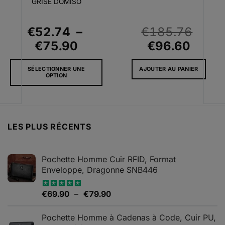
GRISE DOMISO
€
52.74
–
€
185.76
Plage
Le
Le
€
75.90
€
96.60
de
prix
prix
SÉLECTIONNER UNE
AJOUTER AU PANIER
prix :
initial
actue
OPTION
€52.74
était :
est :
Ce
à
€185.76.
€96.6
produit
a
€75.90
plusieurs
LES PLUS RÉCENTS
variations.
Les
options
Pochette Homme Cuir RFID, Format
peuvent
Enveloppe, Dragonne SNB446
être
choisies
Plage
€
69.90
–
€
79.90
Note
5.00
sur
sur 5
de
la
prix :
Pochette Homme à Cadenas à Code, Cuir PU,
page
€69.90