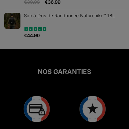
Le
Le
€
89.99
€
36.99
Note
5.00
sur 5
prix
prix
initial
actuel
Sac à Dos de Randonnée Naturehike™ 18L
était :
est :
€89.99.
€36.99.
€
44.90
Note
5.00
sur 5
NOS GARANTIES