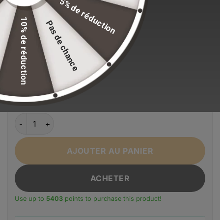
5% de réduction
Stock volontairement limité pour maintenir nos
standards de qualité.
10% de réduction
Pas de chance
EFFACER LA SÉLECTION
Alternative:
Couleur
Bleu
orange
Rouge
Vert
Ships From
quantité de Sac à dos de voyage étanche pour homme
AJOUTER AU PANIER
ACHETER
Use up to
5403
points to purchase this product!