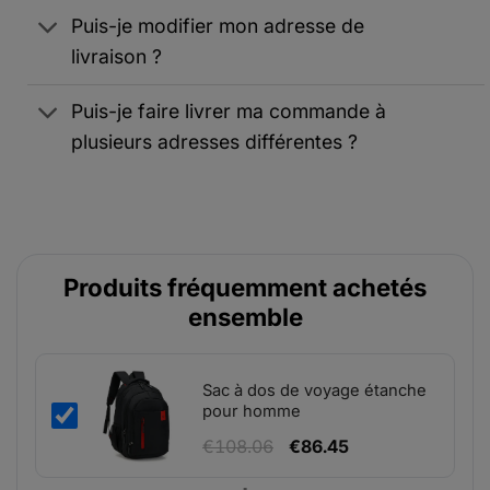
Puis-je modifier mon adresse de
livraison ?
Puis-je faire livrer ma commande à
plusieurs adresses différentes ?
Produits fréquemment achetés
ensemble
Sac à dos de voyage étanche
pour homme
Le
Le
€
108.06
€
86.45
prix
prix