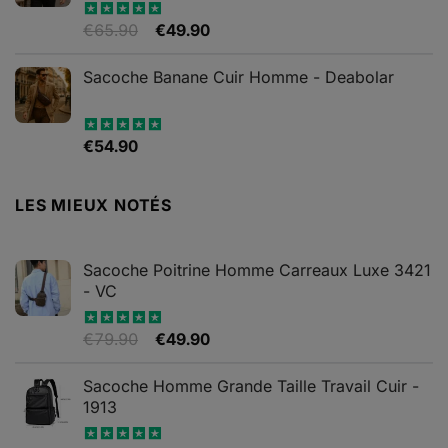
Le
Le
€
65.90
€
49.90
Note
4.82
sur 5
prix
prix
initial
actuel
Sacoche Banane Cuir Homme - Deabolar
était :
est :
€65.90.
€49.90.
€
54.90
Note
4.79
sur 5
LES MIEUX NOTÉS
Sacoche Poitrine Homme Carreaux Luxe 3421
- VC
Le
Le
€
79.90
€
49.90
Note
5.00
sur 5
prix
prix
initial
actuel
Sacoche Homme Grande Taille Travail Cuir -
était :
est :
1913
€79.90.
€49.90.