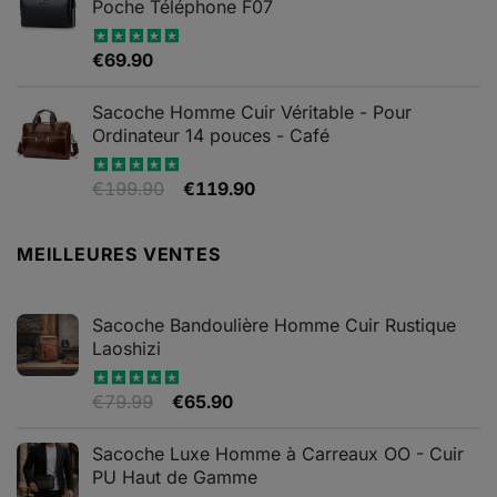
Poche Téléphone F07
du
à
produit
€79.90
€
69.90
Note
4.67
sur 5
Sacoche Homme Cuir Véritable - Pour
Ordinateur 14 pouces - Café
Le
Le
€
199.90
€
119.90
Note
5.00
sur 5
prix
prix
initial
actuel
MEILLEURES VENTES
était :
est :
€199.90.
€119.90.
Sacoche Bandoulière Homme Cuir Rustique
Laoshizi
Le
Le
€
79.99
€
65.90
Note
4.88
sur 5
prix
prix
initial
actuel
Sacoche Luxe Homme à Carreaux OO - Cuir
était :
est :
PU Haut de Gamme
€79.99.
€65.90.