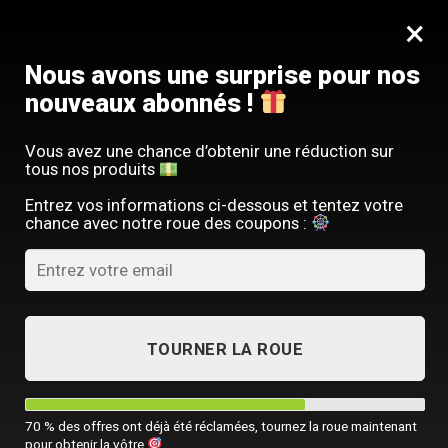
Passer
SERVICE CLIENT FRANÇAIS
×
au
Offre limitée : -10 % sur votre commande
contenu
avec le code
SACM10
Nous avons une surprise pour nos
nouveaux abonnés !
Vous avez une chance d’obtenir une réduction sur
tous nos produits
ACCUEIL
/
SAC À DOS LUXE
/
SAC À DOS IMPERMÉABLE HOMME
Entrez vos informations ci-dessous et tentez votre
chance avec notre roue des coupons :
TOURNER LA ROUE
70 % des offres ont déjà été réclamées, tournez la roue maintenant
pour obtenir la vôtre