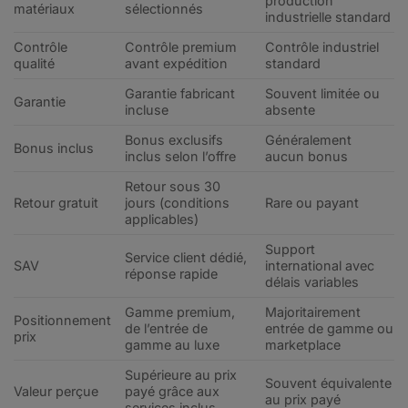
production
matériaux
sélectionnés
industrielle standard
Contrôle
Contrôle premium
Contrôle industriel
qualité
avant expédition
standard
Garantie fabricant
Souvent limitée ou
Garantie
incluse
absente
Bonus exclusifs
Généralement
Bonus inclus
inclus selon l’offre
aucun bonus
Retour sous 30
Retour gratuit
jours (conditions
Rare ou payant
applicables)
Support
Service client dédié,
SAV
international avec
réponse rapide
délais variables
Gamme premium,
Majoritairement
Positionnement
de l’entrée de
entrée de gamme ou
prix
gamme au luxe
marketplace
Supérieure au prix
Souvent équivalente
Valeur perçue
payé grâce aux
au prix payé
services inclus