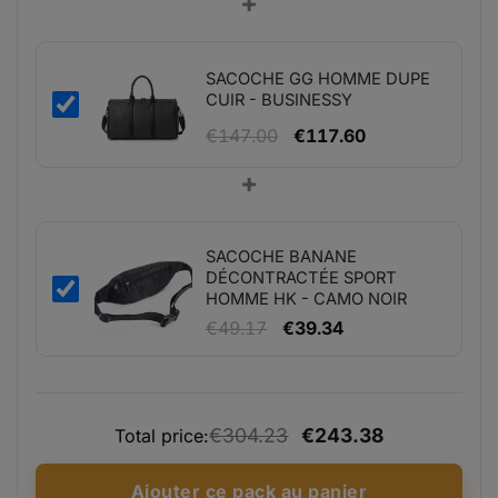
+
initial
actuel
était :
est :
€108.06.
€86.45.
SACOCHE GG HOMME DUPE
CUIR - BUSINESSY
Le
Le
€
147.00
€
117.60
prix
prix
+
initial
actuel
était :
est :
€147.00.
€117.60.
SACOCHE BANANE
DÉCONTRACTÉE SPORT
HOMME HK - CAMO NOIR
Le
Le
€
49.17
€
39.34
prix
prix
initial
actuel
était :
est :
€304.23
€243.38
Total price:
€49.17.
€39.34.
Ajouter ce pack au panier