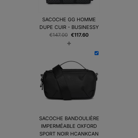
SACOCHE GG HOMME
DUPE CUIR - BUSINESSY
Le
Le
€
147.00
€
117.60
+
prix
prix
initial
actuel
était :
est :
€147.00.
€117.60.
SACOCHE BANDOULIÈRE
IMPERMÉABLE OXFORD
SPORT NOIR HCANKCAN