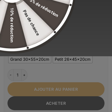
5% de réduction
standards de qualité.
10% de réduction
Pas de chance
EFFACER LA SÉLECTION
Alternative:
Couleur
Nouveau style Kaki
Nouveau style Noir
Nouveau style Vert
Taille
Grand 30x55x20cm
Petit 26x45x20cm
quantité de Sac à dos d'alpinisme de voyage pour homme 
AJOUTER AU PANIER
ACHETER