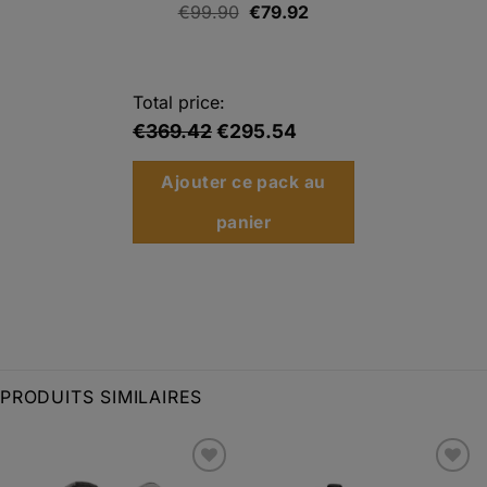
Le
Le
€
99.90
€
79.92
prix
prix
initial
actuel
était :
est :
Total price:
€99.90.
€79.92.
€369.42
€295.54
Ajouter ce pack au
panier
PRODUITS SIMILAIRES