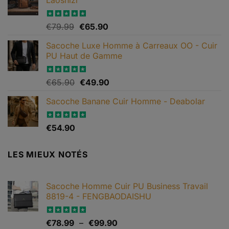
Le
Le
Note
€
79.99
4.88
€
65.90
sur 5
prix
prix
Sacoche Luxe Homme à Carreaux OO - Cuir
initial
actuel
PU Haut de Gamme
était :
est :
€79.99.
€65.90.
Le
Le
Note
€
65.90
4.82
€
49.90
sur 5
prix
prix
Sacoche Banane Cuir Homme - Deabolar
initial
actuel
était :
est :
€65.90.
€49.90.
Note
€
54.90
4.79
sur 5
LES MIEUX NOTÉS
Sacoche Homme Cuir PU Business Travail
8819-4 - FENGBAODAISHU
Plage
Note
€
78.99
5.00
–
€
99.90