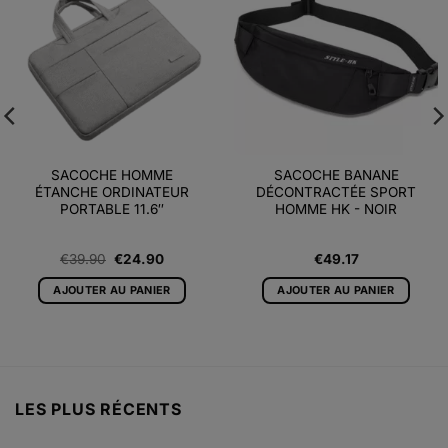
Ajouter
Ajouter
à la liste
à la liste
d’envies
d’envies
SACOCHE HOMME
SACOCHE BANANE
ÉTANCHE ORDINATEUR
DÉCONTRACTÉE SPORT
PORTABLE 11.6″
HOMME HK - NOIR
Le
Le
€
39.90
€
24.90
€
49.17
prix
prix
initial
actuel
AJOUTER AU PANIER
AJOUTER AU PANIER
était :
est :
€39.90.
€24.90.
LES PLUS RÉCENTS