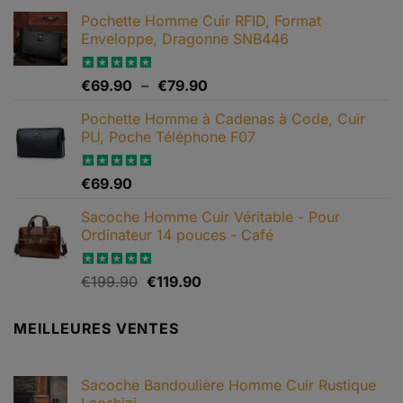
Pochette Homme Cuir RFID, Format
Enveloppe, Dragonne SNB446
Plage
Note
€
69.90
5.00
–
€
79.90
sur 5
de
Pochette Homme à Cadenas à Code, Cuir
prix :
PU, Poche Téléphone F07
€69.90
à
€79.90
Note
€
69.90
4.67
sur 5
Sacoche Homme Cuir Véritable - Pour
Ordinateur 14 pouces - Café
Le
Le
Note
€
199.90
5.00
€
119.90
sur 5
prix
prix
initial
actuel
MEILLEURES VENTES
était :
est :
€199.90.
€119.90.
Sacoche Bandoulière Homme Cuir Rustique
Laoshizi