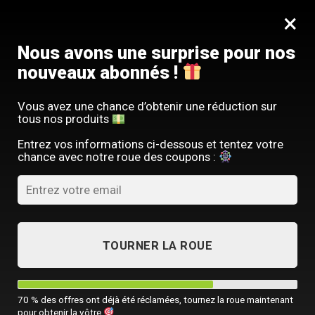
Passer
SERVICE CLIENT FRANÇAIS
×
au
Offre limitée : -10 % sur votre commande
contenu
avec le code
SACM10
Nous avons une surprise pour nos
nouveaux abonnés !
Vous avez une chance d’obtenir une réduction sur
tous nos produits
ACCUEIL
/
TOUTES NOS SACOCHES HOMME
/
SACS DE VOYAGE HOMM
Entrez vos informations ci-dessous et tentez votre
chance avec notre roue des coupons :
TOURNER LA ROUE
70 % des offres ont déjà été réclamées, tournez la roue maintenant
pour obtenir la vôtre