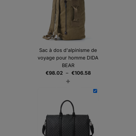
Sac à dos d'alpinisme de
voyage pour homme DIDA
BEAR
Plage
€
98.02
–
€
106.58
+
de
prix :
€98.02
à
€106.58