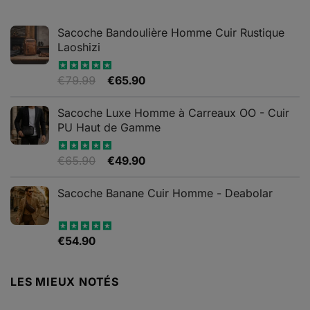
€199.90.
€119.90.
Sacoche Bandoulière Homme Cuir Rustique
Laoshizi
Le
Le
€
79.99
€
65.90
Note
4.88
sur 5
prix
prix
initial
actuel
Sacoche Luxe Homme à Carreaux OO - Cuir
était :
est :
PU Haut de Gamme
€79.99.
€65.90.
Le
Le
€
65.90
€
49.90
Note
4.82
sur 5
prix
prix
initial
actuel
Sacoche Banane Cuir Homme - Deabolar
était :
est :
€65.90.
€49.90.
€
54.90
Note
4.79
sur 5
LES MIEUX NOTÉS