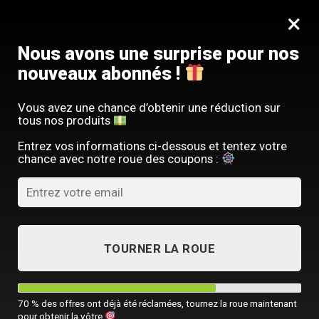
Passer
SERVICE CLIENT FRANÇAIS
×
au
Offre limitée : -10 % sur votre commande
contenu
avec le code
SACM10
Nous avons une surprise pour nos
nouveaux abonnés !
Vous avez une chance d’obtenir une réduction sur
tous nos produits
SACOCHE HOMME
Entrez vos informations ci-dessous et tentez votre
Quelle sacoche homme choisir : le
chance avec notre roue des coupons :
guide complet
PUBLIÉ LE
12 JUIN 2022
PAR
SACOCHE MONSIEUR
TOURNER LA ROUE
12
Juin
70 % des offres ont déjà été réclamées, tournez la roue maintenant
pour obtenir la vôtre