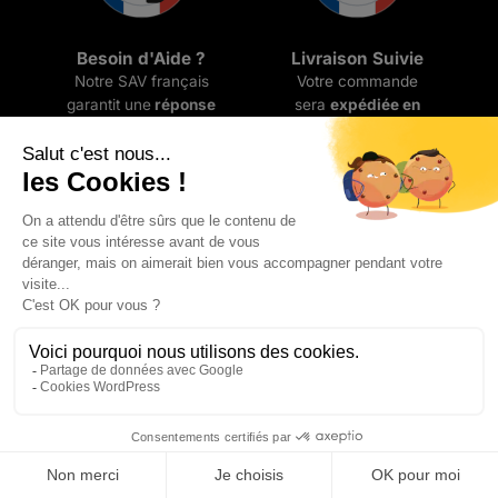
Besoin d'Aide ?
Livraison Suivie
Notre SAV français
Votre commande
garantit une
réponse
sera
expédiée en
en 24h
24H/48H
. (Livraison
monde entier)
NOUS CONTACTER PAR MAIL
contact@sacoche-monsieur.com
Avis clients
Contact