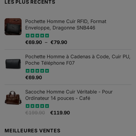
LES PLUS RÉCENTS
Pochette Homme Cuir RFID, Format
Enveloppe, Dragonne SNB446
Plage
€
69.90
–
€
79.90
Note
5.00
sur 5
de
prix :
Pochette Homme à Cadenas à Code, Cuir PU,
€69.90
Poche Téléphone F07
à
€79.90
€
69.90
Note
4.67
sur 5
Sacoche Homme Cuir Véritable - Pour
Ordinateur 14 pouces - Café
Le
Le
€
199.90
€
119.90
Note
5.00
sur 5
prix
prix
initial
actuel
MEILLEURES VENTES
était :
est :