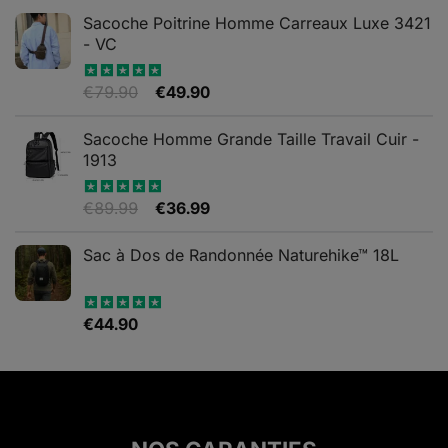
Sacoche Poitrine Homme Carreaux Luxe 3421
- VC
Le
Le
€
79.90
€
49.90
Note
5.00
sur 5
prix
prix
initial
actuel
Sacoche Homme Grande Taille Travail Cuir -
était :
est :
1913
€79.90.
€49.90.
Le
Le
€
89.99
€
36.99
Note
5.00
sur 5
prix
prix
initial
actuel
Sac à Dos de Randonnée Naturehike™ 18L
était :
est :
€89.99.
€36.99.
€
44.90
Note
5.00
sur 5