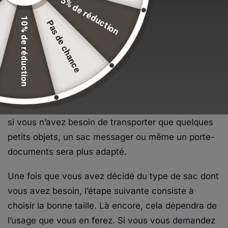
5% de réduction
complet vous aidera à choisir le sac idéal pour vos
10% de réduction
Pas de chance
besoins.
Lorsque vous choisissez une sacoche homme, la
première chose à prendre en compte est l’usage
que vous en ferez. Si vous avez l’intention de
transporter beaucoup d’objets lourds, un sac à dos
est probablement la meilleure option. En revanche,
si vous n’avez besoin de transporter que quelques
petits objets, un sac messager ou même un porte-
documents sera plus adapté.
Une fois que vous avez décidé du type de sac dont
vous avez besoin, l’étape suivante consiste à
choisir la bonne taille. Là encore, cela dépendra de
l’usage que vous en ferez. Si vous vous demandez