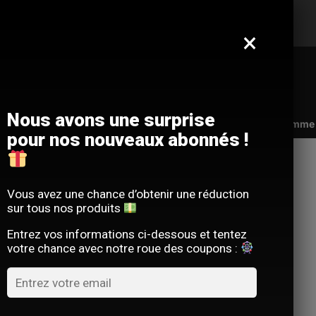
Offre limitée : -10 % sur votre commande
avec le code
SACM10
×
Nous avons une surprise
Qui sommes-nous ?
FAQ
Contact
Programme d
pour nos nouveaux abonnés !
Votre panier est actuellement vide.
Vous avez une chance d’obtenir une réduction
sur tous nos produits
RETOUR À LA BOUTIQUE
Entrez vos informations ci-dessous et tentez
votre chance avec notre roue des coupons :