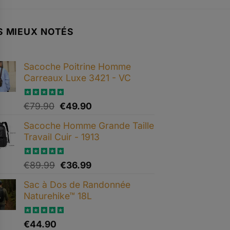
S MIEUX NOTÉS
Sacoche Poitrine Homme
Carreaux Luxe 3421 - VC
Note
5.00
Le
Le
€
79.90
€
49.90
sur 5
prix
prix
Sacoche Homme Grande Taille
initial
actuel
Travail Cuir - 1913
était :
est :
€79.90.
€49.90.
Note
5.00
Le
Le
€
89.99
€
36.99
sur 5
prix
prix
Sac à Dos de Randonnée
initial
actuel
Naturehike™ 18L
était :
est :
€89.99.
€36.99.
Note
5.00
€
44.90