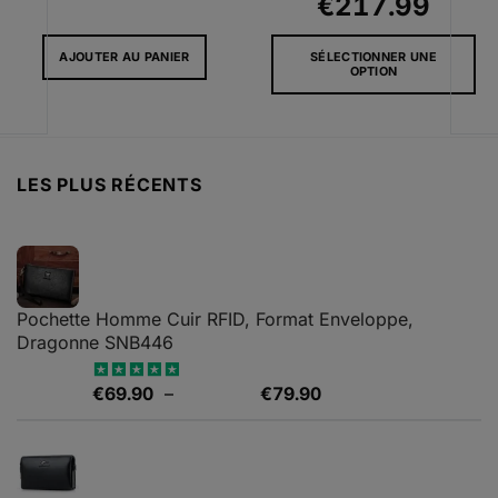
Plag
€
217.99
de
AJOUTER AU PANIER
SÉLECTIONNER UNE
l
prix :
OPTION
€62.
Ce
.99.
à
produit
a
€217
plusieurs
LES PLUS RÉCENTS
variations.
Les
options
peuvent
être
choisies
Pochette Homme Cuir RFID, Format Enveloppe,
sur
Dragonne SNB446
la
page
Plage
€
69.90
–
€
79.90
Note
5.00
du
sur 5
de
produit
prix :
€69.90
à