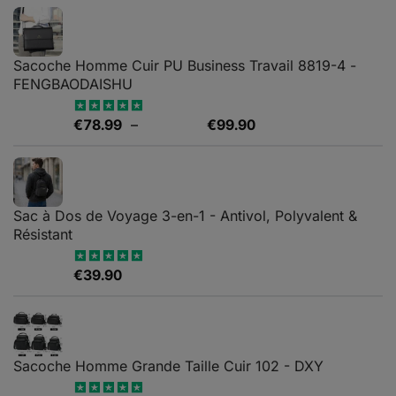
Sacoche Homme Cuir PU Business Travail 8819-4 -
FENGBAODAISHU
Plage
€
78.99
–
€
99.90
Note
5.00
sur 5
de
prix :
€78.99
à
Sac à Dos de Voyage 3-en-1 - Antivol, Polyvalent &
€99.90
Résistant
€
39.90
Note
5.00
sur 5
Sacoche Homme Grande Taille Cuir 102 - DXY