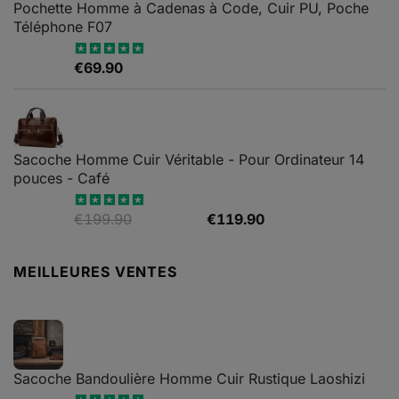
Pochette Homme à Cadenas à Code, Cuir PU, Poche
€79.90
Téléphone F07
€
69.90
Note
4.67
sur 5
Sacoche Homme Cuir Véritable - Pour Ordinateur 14
pouces - Café
Le
Le
€
199.90
€
119.90
Note
5.00
sur 5
prix
prix
initial
actuel
MEILLEURES VENTES
était :
est :
€199.90.
€119.90.
Sacoche Bandoulière Homme Cuir Rustique Laoshizi