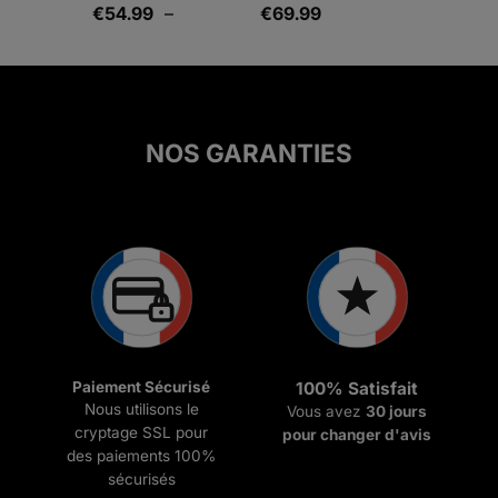
Plage
€
54.99
–
€
69.99
Note
5.00
sur 5
de
prix :
€54.99
à
€69.99
NOS GARANTIES
Paiement Sécurisé
100% Satisfait
Nous utilisons le
Vous avez
30 jours
cryptage SSL pour
pour changer d'avis
des paiements 100%
sécurisés