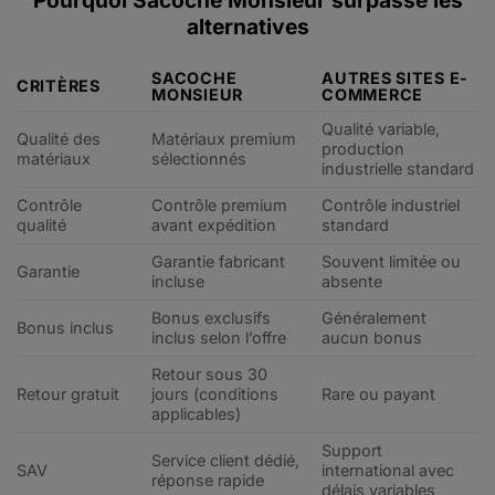
Pourquoi Sacoche Monsieur surpasse les
alternatives
SACOCHE
AUTRES SITES E-
CRITÈRES
MONSIEUR
COMMERCE
Qualité variable,
Qualité des
Matériaux premium
production
matériaux
sélectionnés
industrielle standard
Contrôle
Contrôle premium
Contrôle industriel
qualité
avant expédition
standard
Garantie fabricant
Souvent limitée ou
Garantie
incluse
absente
Bonus exclusifs
Généralement
Bonus inclus
inclus selon l’offre
aucun bonus
Retour sous 30
Retour gratuit
jours (conditions
Rare ou payant
applicables)
Support
Service client dédié,
SAV
international avec
réponse rapide
délais variables