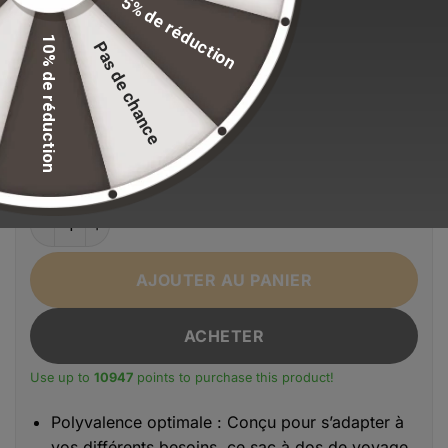
5% de réduction
Stock volontairement limité pour maintenir nos
standards de qualité.
10% de réduction
Pas de chance
EFFACER LA SÉLECTION
Alternative:
Couleur
Noir
quantité de Sac À Dos Hommes D'affaires Triple Couche
AJOUTER AU PANIER
ACHETER
Use up to
10947
points to purchase this product!
Polyvalence optimale : Conçu pour s’adapter à
vos différents besoins, ce sac à dos de voyage