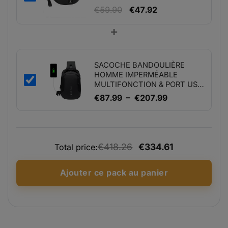
Le
Le
€
59.90
€
47.92
prix
prix
+
initial
actuel
était :
est :
€59.90.
€47.92.
SACOCHE BANDOULIÈRE
HOMME IMPERMÉABLE
MULTIFONCTION & PORT USB
- URBEX
Plage
€
87.99
–
€
207.99
de
prix :
€87.99
€418.26
€334.61
Total price:
à
€207.99
Ajouter ce pack au panier