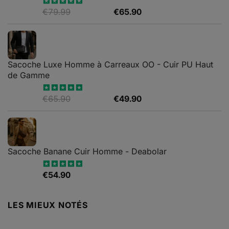
Le
Le
€
79.99
€
65.90
Note
4.88
sur 5
prix
prix
initial
actuel
était :
est :
€79.99.
€65.90.
Sacoche Luxe Homme à Carreaux OO - Cuir PU Haut
de Gamme
Le
Le
€
65.90
€
49.90
Note
4.82
sur 5
prix
prix
initial
actuel
était :
est :
€65.90.
€49.90.
Sacoche Banane Cuir Homme - Deabolar
€
54.90
Note
4.79
sur 5
LES MIEUX NOTÉS