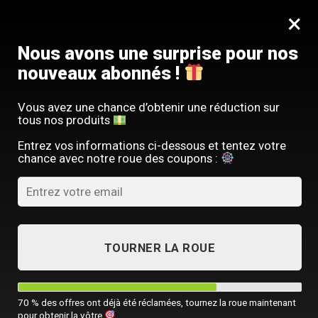
Passer
SERVICE CLIENT FRANÇAIS
×
au
Offre limitée : -10 % sur votre commande
contenu
avec le code
SACM10
Nous avons une surprise pour nos
nouveaux abonnés !
Vous avez une chance d’obtenir une réduction sur
tous nos produits
ACCUEIL
/
SAC À DOS LUXE
/
SAC À DOS BUSINESS HOMME
Entrez vos informations ci-dessous et tentez votre
chance avec notre roue des coupons :
TOURNER LA ROUE
70 % des offres ont déjà été réclamées, tournez la roue maintenant
pour obtenir la vôtre