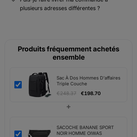
plusieurs adresses différentes ?
Produits fréquemment achetés
ensemble
Sac À Dos Hommes D'affaires
Triple Couche
Le
Le
€
248.37
€
198.70
prix
prix
+
initial
actuel
était :
est :
€248.37.
€198.70.
SACOCHE BANANE SPORT
NOIR HOMME OIWAS