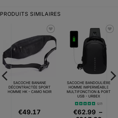
PRODUITS SIMILAIRES
Ajouter
Ajouter
à la liste
à la liste
d’envies
d’envies
SACOCHE BANANE
SACOCHE BANDOULIÈRE
DÉCONTRACTÉE SPORT
HOMME IMPERMÉABLE
HOMME HK - CAMO NOIR
MULTIFONCTION & PORT
USB - URBEX
(27)
Note
4.93
€
49.17
€
62.99
–
sur 5