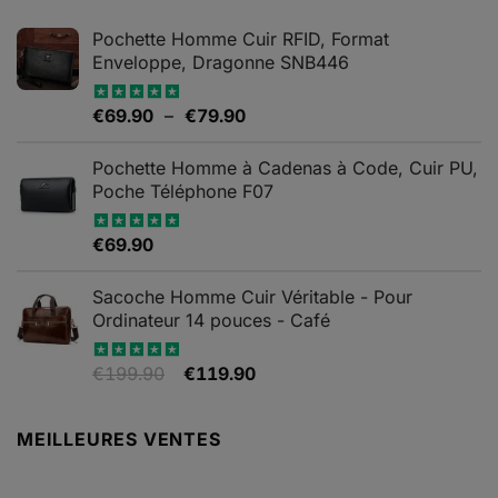
Pochette Homme Cuir RFID, Format
Enveloppe, Dragonne SNB446
Plage
€
69.90
–
€
79.90
Note
5.00
sur 5
de
prix :
Pochette Homme à Cadenas à Code, Cuir PU,
€69.90
Poche Téléphone F07
à
€79.90
€
69.90
Note
4.67
sur 5
Sacoche Homme Cuir Véritable - Pour
Ordinateur 14 pouces - Café
Le
Le
€
199.90
€
119.90
Note
5.00
sur 5
prix
prix
initial
actuel
MEILLEURES VENTES
était :
est :
€199.90.
€119.90.