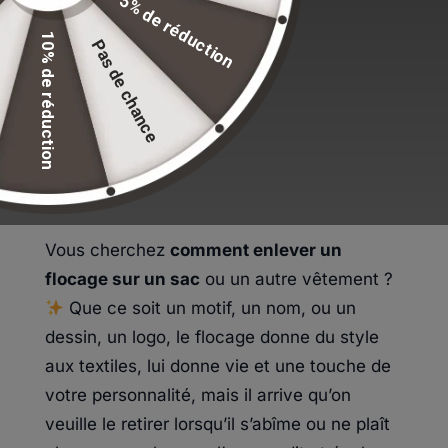
5% de réduction
Avec la vapeur du fer
Avec la chaleur du fer
10% de réduction
Retirer un flocage sur un sac avec un solvant
Pas de chance
Enlever un flocage sur un sac avec du vinaigre
blanc
Introduction : Comment
enlever un flocage sur un sac
?
Vous cherchez
comment enlever un
flocage sur un sac
ou un autre vêtement ?
Que ce soit un motif, un nom, ou un
dessin, un logo, le flocage donne du style
aux textiles, lui donne vie et une touche de
votre personnalité, mais il arrive qu’on
veuille le retirer lorsqu’il s’abîme ou ne plaît