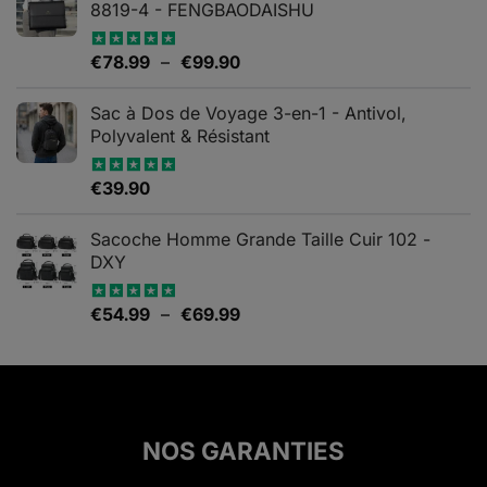
8819-4 - FENGBAODAISHU
Plage
€
78.99
–
€
99.90
Note
5.00
sur 5
de
prix :
Sac à Dos de Voyage 3-en-1 - Antivol,
€78.99
Polyvalent & Résistant
à
€99.90
€
39.90
Note
5.00
sur 5
Sacoche Homme Grande Taille Cuir 102 -
DXY
Plage
€
54.99
–
€
69.99
Note
5.00
sur 5
de
prix :
€54.99
à
€69.99
NOS GARANTIES