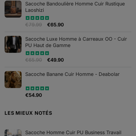
Sacoche Bandoulière Homme Cuir Rustique
Laoshizi
Le
Le
€
79.99
€
65.90
Note
4.88
sur 5
prix
prix
initial
actuel
Sacoche Luxe Homme à Carreaux OO - Cuir
était :
est :
PU Haut de Gamme
€79.99.
€65.90.
Le
Le
€
65.90
€
49.90
Note
4.82
sur 5
prix
prix
initial
actuel
Sacoche Banane Cuir Homme - Deabolar
était :
est :
€65.90.
€49.90.
€
54.90
Note
4.79
sur 5
LES MIEUX NOTÉS
Sacoche Homme Cuir PU Business Travail