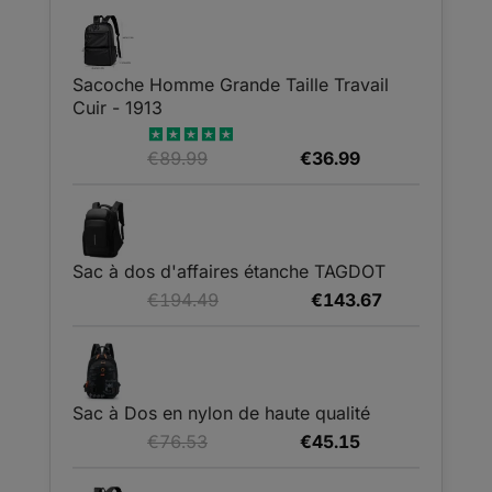
Sacoche Homme Grande Taille Travail
Cuir - 1913
Le
Le
€
89.99
€
36.99
Note
5.00
sur 5
prix
prix
initial
actuel
était :
est :
€89.99.
€36.99.
Sac à dos d'affaires étanche TAGDOT
Le
Le
€
194.49
€
143.67
prix
prix
initial
actuel
était :
est :
€194.49.
€143.67.
Sac à Dos en nylon de haute qualité
Le
Le
€
76.53
€
45.15
prix
prix
initial
actuel