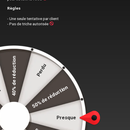
Règles
- Une seule tentative par client
- Pas de triche autorisée
40% de réduction
re
Perdu
50% de réduction
PRODUITS
Presque
Sacoche Homme Grande Taille Travail Cuir - 1913