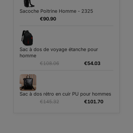
€67.68.
€50.76.
Sacoche Poitrine Homme - 2325
€
90.90
Sac à dos de voyage étanche pour
homme
Le
Le
€
108.06
€
54.03
prix
prix
initial
actuel
était :
est :
€108.06.
€54.03.
Sac à dos rétro en cuir PU pour hommes
Le
Le
€
145.32
€
101.70
prix
prix
initial
actuel
était :
est :
€145.32.
€101.70.