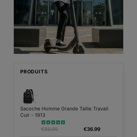
PRODUITS
Sacoche Homme Grande Taille Travail
Cuir - 1913
Le
Le
€
89.99
€
36.99
Note
5.00
sur 5
prix
prix