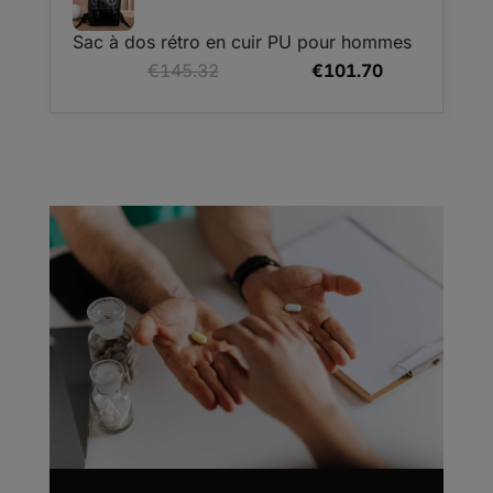
€108.06.
€54.03.
Sac à dos rétro en cuir PU pour hommes
Le
Le
€
145.32
€
101.70
prix
prix
initial
actuel
était :
est :
€145.32.
€101.70.