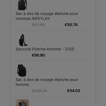
était :
est :
€76.53.
€45.15.
Sac à dos de voyage étanche pour
hommes INFEYLAY
Le
Le
€
67.68
€
50.76
prix
prix
initial
actuel
était :
est :
€67.68.
€50.76.
Sacoche Poitrine Homme - 2325
€
90.90
Sac à dos de voyage étanche pour
homme
Le
Le
€
108.06
€
54.03
prix
prix
initial
actuel
était :
est :