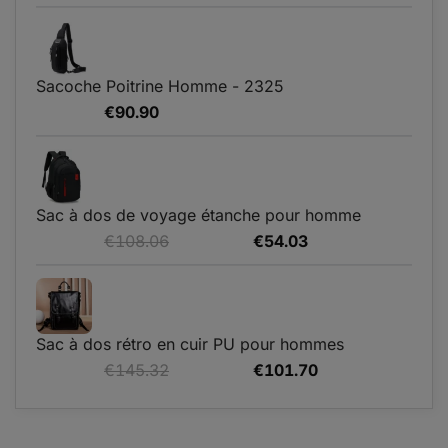
prix
prix
initial
actuel
était :
est :
€67.68.
€50.76.
Sacoche Poitrine Homme - 2325
€
90.90
Sac à dos de voyage étanche pour homme
Le
Le
€
108.06
€
54.03
prix
prix
initial
actuel
était :
est :
€108.06.
€54.03.
Sac à dos rétro en cuir PU pour hommes
Le
Le
€
145.32
€
101.70
prix
prix
initial
actuel
était :
est :