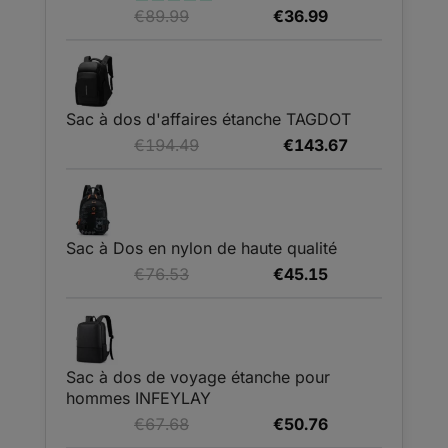
Le
Le
€
89.99
€
36.99
Note
5.00
sur 5
prix
prix
initial
actuel
était :
est :
€89.99.
€36.99.
Sac à dos d'affaires étanche TAGDOT
Le
Le
€
194.49
€
143.67
prix
prix
initial
actuel
était :
est :
€194.49.
€143.67.
Sac à Dos en nylon de haute qualité
Le
Le
€
76.53
€
45.15
prix
prix
initial
actuel
était :
est :
€76.53.
€45.15.
Sac à dos de voyage étanche pour
hommes INFEYLAY
Le
Le
€
67.68
€
50.76
prix
prix