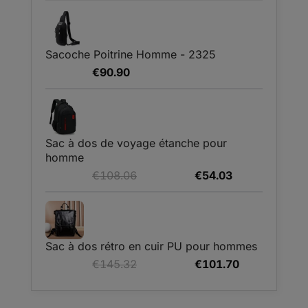
initial
actuel
était :
est :
€67.68.
€50.76.
Sacoche Poitrine Homme - 2325
€
90.90
Sac à dos de voyage étanche pour
homme
Le
Le
€
108.06
€
54.03
prix
prix
initial
actuel
était :
est :
€108.06.
€54.03.
Sac à dos rétro en cuir PU pour hommes
Le
Le
€
145.32
€
101.70
prix
prix
initial
actuel
était :
est :