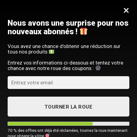
Passer
SERVICE CLIENT FRANÇAIS
×
au
Offre limitée : -10 % sur votre commande
contenu
avec le code
SACM10
Nous avons une surprise pour nos
nouveaux abonnés !
Vous avez une chance d’obtenir une réduction sur
tous nos produits
SACOCHE HOMME
Entrez vos informations ci-dessous et tentez votre
C’est quoi une sacoche trottinette ?
chance avec notre roue des coupons :
PUBLIÉ LE
26 JANVIER 2024
PAR
SACOCHE MONSIEUR
26
TOURNER LA ROUE
Jan
70 % des offres ont déjà été réclamées, tournez la roue maintenant
pour obtenir la vôtre