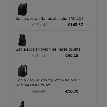
initial
actuel
était :
est :
€89.99.
€36.99.
Sac à dos d'affaires étanche TAGDOT
Le
Le
€
194.49
€
143.67
prix
prix
initial
actuel
était :
est :
€194.49.
€143.67.
Sac à Dos en nylon de haute qualité
Le
Le
€
76.53
€
45.15
prix
prix
initial
actuel
était :
est :
€76.53.
€45.15.
Sac à dos de voyage étanche pour
hommes INFEYLAY
Le
Le
€
67.68
€
50.76
prix
prix
initial
actuel
était :
est :