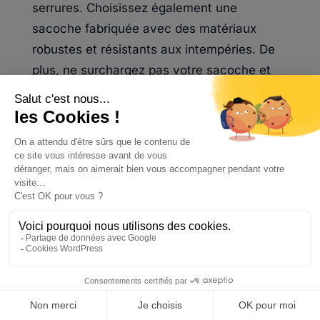
serrures. Choisissez également une
sacoche fabriquée avec des matériaux
robustes et résistants aux intempéries. De
plus, ne surchargez pas votre sacoche et
assurez-vous qu’elle est correctement fixée
à votre trottinette pour éviter tout risque de
chute des objets.
5. Existe-t-il des sacoches écologiques ou
fabriquées à partir de matériaux recyclés
?
Oui, il existe des sacoches de trottinette
écologiques fabriquées à partir de
matériaux recyclés. De nombreux fabricants
s’engagent dans la production durable en
utilisant des matériaux comme des